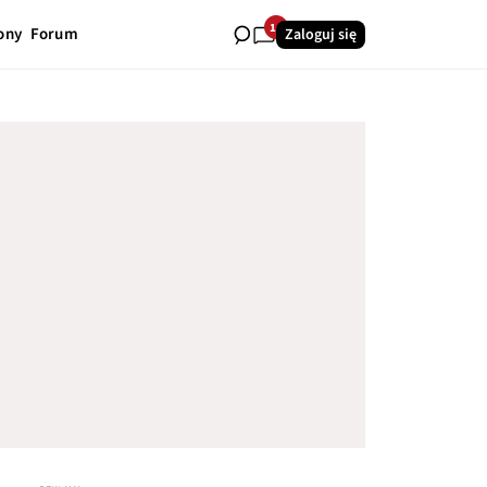
14
ony
Forum
Zaloguj się