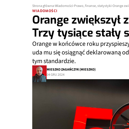
Strona główna
Wiadomości
Prawo, finanse, statystyki
Orange zwię
WIADOMOŚCI
Orange zwiększył z
Trzy tysiące stały s
Orange w końcówce roku przyspieszy
uda mu się osiągnąć deklarowaną od m
tym standardzie.
MIESZKO ZAGAŃCZYK (MIESZKO)
04 GRU 2024