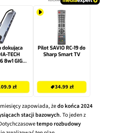
REKLAMA
a dokująca
Pilot SAVIO RC-19 do
IA-TECH
Sharp Smart TV
6 8w1 GIGA
B USB Typu
Pasywna
34.99 zł
109.9 zł
34.99 zł
d miesięcy zapowiada, że
do końca 2024
tysiącach stacji bazowych
. To jeden z
 Dotychczasowe
tempo rozbudowy
ię zrealizować ten plan.