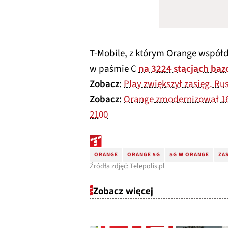
T-Mobile, z którym Orange współd
w paśmie C
na 3224 stacjach ba
Zobacz:
Play zwiększył zasięg. R
Zobacz:
Orange zmodernizował 167
2100
ORANGE
ORANGE 5G
5G W ORANGE
ZA
Źródła zdjęć: Telepolis.pl
Zobacz więcej