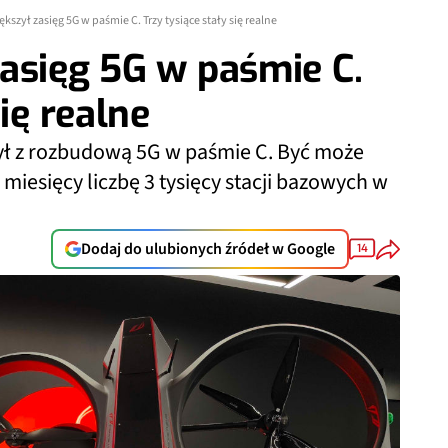
kszył zasięg 5G w paśmie C. Trzy tysiące stały się realne
asięg 5G w paśmie C.
ię realne
ł z rozbudową 5G w paśmie C. Być może
iesięcy liczbę 3 tysięcy stacji bazowych w
Dodaj do ulubionych źródeł w Google
14