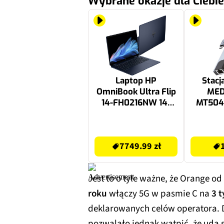
Wybrane okazje dla Ciebie
Laptop HP
Stacj
OmniBook Ultra Flip
MED
14-FH0216NW 14"
MT504
OLED Ultra 9-288V
LAN HU
32GB RAM 1TB SSD
C, 
7749.99 zł
109.9 zł
Windows 11 Home,
7749.99 zł
Funkcje AI
Jest to o tyle ważne, że Orange o
roku
włączy 5G w pasmie C na
3 
deklarowanych celów operatora.
pozwalało jednak wątpić, że uda s