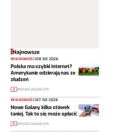
Najnowsze
WIADOMOŚCI
08 SIE 2026
Polska ma szybki internet?
Amerykanie odzierają nas ze
złudzeń
MIESZKO ZAGAŃCZYK
5
WIADOMOŚCI
07 SIE 2026
Nowe Galaxy kilka stówek
taniej. Tak to się może opłacić
MIESZKO ZAGAŃCZYK
0