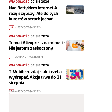
WIADOMOŚCI
07 SIE 2026
Nad Bałtykiem internet 4
razy szybszy. Ale do tych
kurortów strach jechać
MIESZKO ZAGAŃCZYK
15
WIADOMOŚCI
07 SIE 2026
Temu i Aliexpress na minusie.
Nie jestem zaskoczony
DAMIAN JAROSZEWSKI
11
WIADOMOŚCI
07 SIE 2026
T-Mobile rozdaje, ale trzeba
wydrapać. Akcja trwa do 31
sierpnia
MIESZKO ZAGAŃCZYK
1