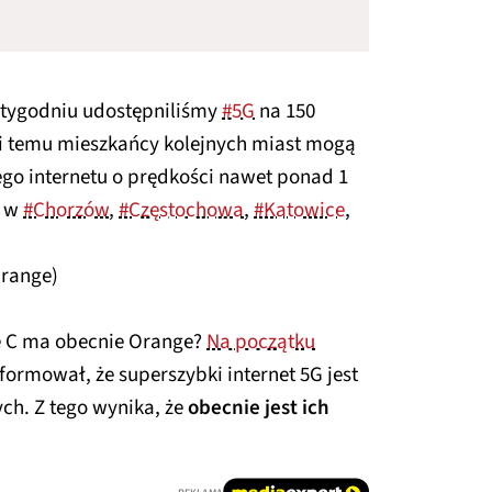
 tygodniu udostępniliśmy
#5G
na 150
i temu mieszkańcy kolejnych miast mogą
go internetu o prędkości nawet ponad 1
. w
#Chorzów
,
#Częstochowa
,
#Katowice
,
Orange)
 C ma obecnie Orange?
Na początku
nformował, że superszybki internet 5G jest
ch. Z tego wynika, że
obecnie jest ich