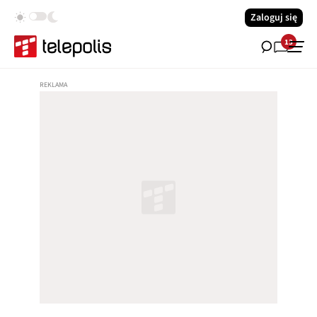
Zaloguj się
13