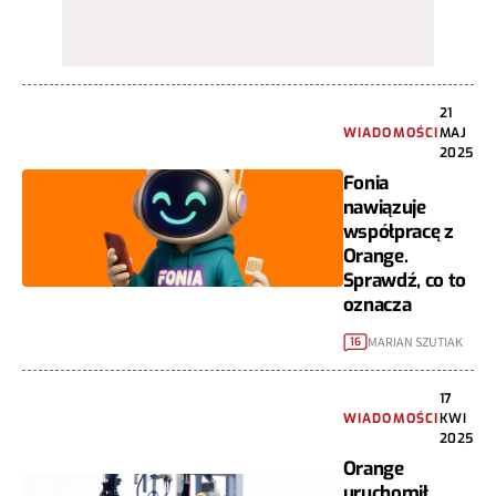
21
WIADOMOŚCI
MAJ
2025
Fonia
nawiązuje
współpracę z
Orange.
Sprawdź, co to
oznacza
MARIAN SZUTIAK
16
17
WIADOMOŚCI
KWI
2025
Orange
uruchomił