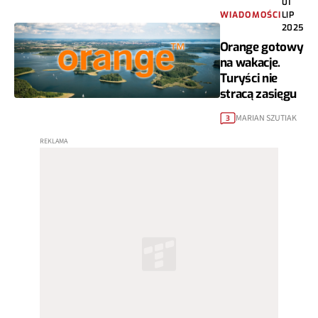
01
WIADOMOŚCI
LIP
2025
Orange gotowy
na wakacje.
Turyści nie
stracą zasięgu
MARIAN SZUTIAK
3