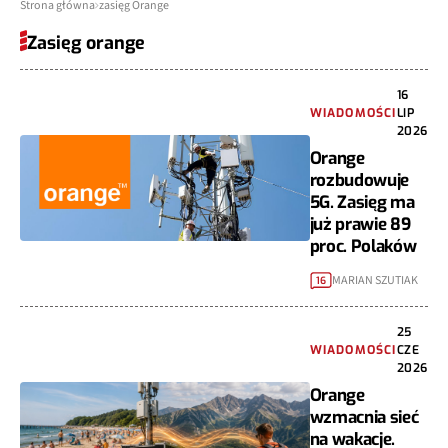
Strona główna
zasięg Orange
Zasięg orange
16
WIADOMOŚCI
LIP
2026
Orange
rozbudowuje
5G. Zasięg ma
już prawie 89
proc. Polaków
MARIAN SZUTIAK
16
25
WIADOMOŚCI
CZE
2026
Orange
wzmacnia sieć
na wakacje.