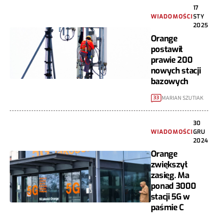
17
WIADOMOŚCI
STY
2025
Orange
postawił
prawie 200
nowych stacji
bazowych
MARIAN SZUTIAK
33
30
WIADOMOŚCI
GRU
2024
Orange
zwiększył
zasięg. Ma
ponad 3000
stacji 5G w
paśmie C