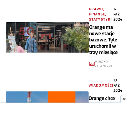
PRAWO,
17
FINANSE,
PAŹ
STATYSTYKI
2024
Orange ma
nowe stacje
bazowe. Tyle
uruchomił w
trzy miesiące
MIESZKO
20
ZAGAŃCZYK
10
WIADOMOŚCI
PAŹ
2024
Orange chce
polepszyć
zasięg. Spór o
maszt trwa już
7 lat