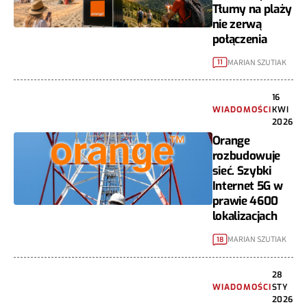
Tłumy na plaży
nie zerwą
połączenia
MARIAN SZUTIAK
11
16
WIADOMOŚCI
KWI
2026
Orange
rozbudowuje
sieć. Szybki
Internet 5G w
prawie 4600
lokalizacjach
MARIAN SZUTIAK
18
28
WIADOMOŚCI
STY
2026