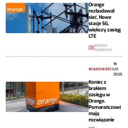
Orange
rozbudował
sieć. Nowe
stacje 5G,
większy zasięg
LTE
MIESZKO
25
ZAGAŃCZYK
19
WIADOMOŚCI
LIS
2025
Koniec z
brakiem
zasięgu w
Orange.
Pomarańczowi
mają
rozwiązanie