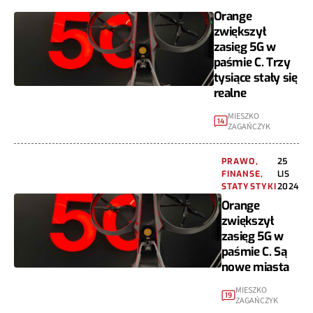
Orange
zwiększył
zasięg 5G w
paśmie C. Trzy
tysiące stały się
realne
MIESZKO
14
ZAGAŃCZYK
PRAWO,
25
FINANSE,
LIS
STATYSTYKI
2024
Orange
zwiększył
zasięg 5G w
paśmie C. Są
nowe miasta
MIESZKO
19
ZAGAŃCZYK