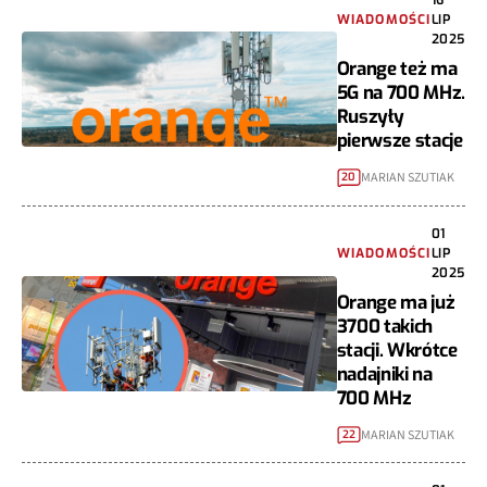
WIADOMOŚCI
LIP
2025
Orange też ma
5G na 700 MHz.
Ruszyły
pierwsze stacje
MARIAN SZUTIAK
20
01
WIADOMOŚCI
LIP
2025
Orange ma już
3700 takich
stacji. Wkrótce
nadajniki na
700 MHz
MARIAN SZUTIAK
22