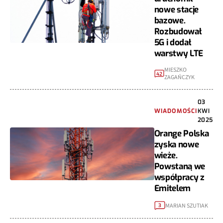
nowe stacje
bazowe.
Rozbudował
5G i dodał
warstwy LTE
MIESZKO
42
ZAGAŃCZYK
03
WIADOMOŚCI
KWI
2025
Orange Polska
zyska nowe
wieże.
Powstaną we
współpracy z
Emitelem
MARIAN SZUTIAK
3