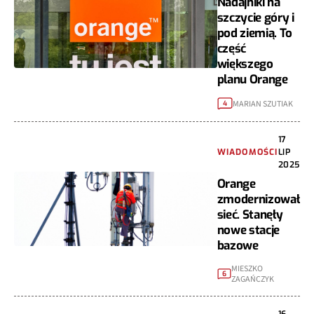
Nadajniki na
szczycie góry i
pod ziemią. To
część
większego
planu Orange
MARIAN SZUTIAK
4
17
WIADOMOŚCI
LIP
2025
Orange
zmodernizował
sieć. Stanęły
nowe stacje
bazowe
MIESZKO
6
ZAGAŃCZYK
16