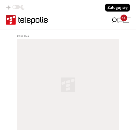
Zaloguj się
11