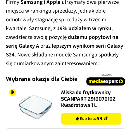
Firmy
Samsung
i
Apple
utrzymały dwa pierwsze
miejsca w rankingu sprzedaży, jednak obie
odnotowały stagnację sprzedaży w trzecim
kwartale. Samsung, z
19% udziałem w rynku
,
zawdzięcza swoją pozycję
dużemu popytowi na
serię Galaxy A
oraz
lepszym wynikom serii Galaxy
S24
. Nowe składane modele Samsunga spotkały
się z umiarkowanym zainteresowaniem.
REKLAMA
Wybrane okazje dla Ciebie
Miska do frytkownicy
SCANPART 2910070102
Kwadratowa 1 L
59 zł
Kup teraz