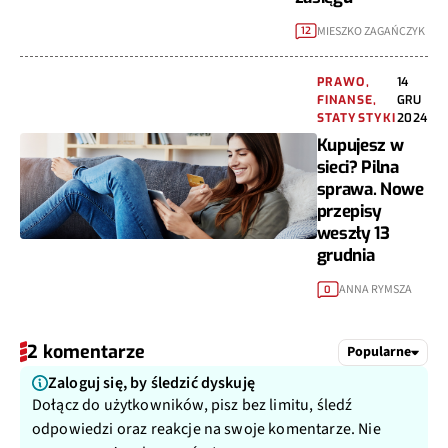
MIESZKO ZAGAŃCZYK
12
PRAWO,
14
FINANSE,
GRU
STATYSTYKI
2024
Kupujesz w
sieci? Pilna
sprawa. Nowe
przepisy
weszły 13
grudnia
ANNA RYMSZA
0
2 komentarze
Popularne
Zaloguj się, by śledzić dyskuję
Dołącz do użytkowników, pisz bez limitu, śledź
odpowiedzi oraz reakcje na swoje komentarze. Nie