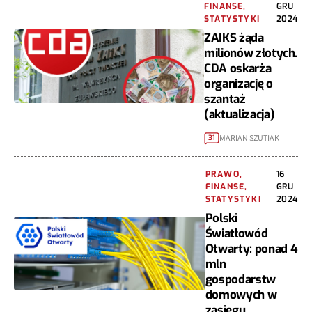
FINANSE,
GRU
STATYSTYKI
2024
ZAIKS żąda
milionów złotych.
CDA oskarża
organizację o
szantaż
(aktualizacja)
MARIAN SZUTIAK
31
PRAWO,
16
FINANSE,
GRU
STATYSTYKI
2024
Polski
Światłowód
Otwarty: ponad 4
mln
gospodarstw
domowych w
zasięgu