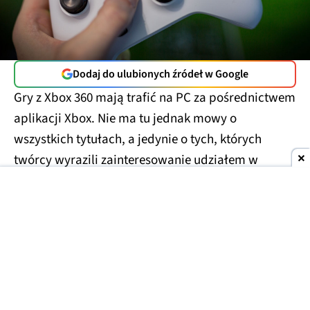
Dodaj do ulubionych źródeł w Google
Gry z Xbox 360 mają trafić na PC za pośrednictwem
aplikacji Xbox. Nie ma tu jednak mowy o
wszystkich tytułach, a jedynie o tych, których
twórcy wyrazili zainteresowanie udziałem w
projekcie. Można więc założyć, że tytuły, które już
są na PC nie doczekają się na nim swojej Xbox-owej
wersji, chyba że ich twórcy uznają to za dobry
pomysł. Dodatkowo to oni zadecydują o cenach
tych gier na PC oraz czy będą dostępne w ramach
Game Pass. Tym samym gracze PC-towi dostaną
to, o czym gracze z PlayStation 5 mogą tylko