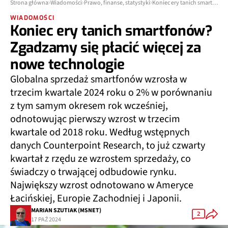
Strona główna
Wiadomości
Prawo, finanse, statystyki
Koniec ery tanich smartfonów? Zgadzamy się płacić więcej za nowe technologie
WIADOMOŚCI
Koniec ery tanich smartfonów?
Zgadzamy się płacić więcej za
nowe technologie
Globalna sprzedaż smartfonów wzrosła w
trzecim kwartale 2024 roku o 2% w porównaniu
z tym samym okresem rok wcześniej,
odnotowując pierwszy wzrost w trzecim
kwartale od 2018 roku. Według wstępnych
danych Counterpoint Research, to już czwarty
kwartał z rzędu ze wzrostem sprzedaży, co
świadczy o trwającej odbudowie rynku.
Największy wzrost odnotowano w Ameryce
Łacińskiej, Europie Zachodniej i Japonii.
MARIAN SZUTIAK (MSNET)
2
17 PAŹ 2024