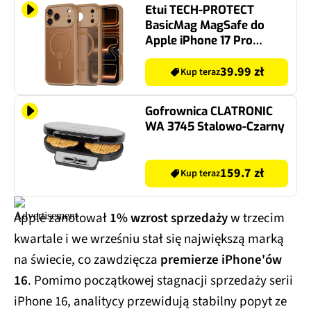
Etui TECH-PROTECT
BasicMag MagSafe do
Apple iPhone 17 Pro
Brązowy
39.99 zł
Kup teraz
Gofrownica CLATRONIC
WA 3745 Stalowo-Czarny
159.7 zł
Kup teraz
Apple zanotował
1% wzrost sprzedaży
w trzecim
kwartale i we wrześniu stał się największą marką
na świecie, co zawdzięcza
premierze iPhone'ów
16
. Pomimo początkowej stagnacji sprzedaży serii
iPhone 16, analitycy przewidują stabilny popyt ze