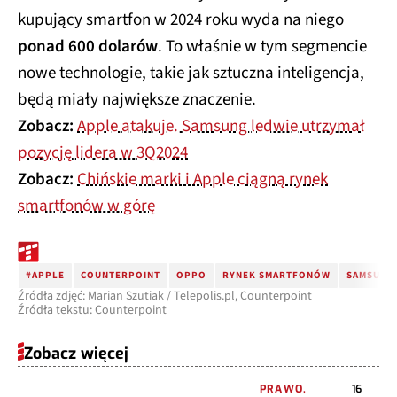
kupujący smartfon w 2024 roku wyda na niego
ponad 600 dolarów
. To właśnie w tym segmencie
nowe technologie, takie jak sztuczna inteligencja,
będą miały największe znaczenie.
Zobacz:
Apple atakuje. Samsung ledwie utrzymał
pozycję lidera w 3Q2024
Zobacz:
Chińskie marki i Apple ciągną rynek
smartfonów w górę
#APPLE
COUNTERPOINT
OPPO
RYNEK SMARTFONÓW
SAMSUNG
Źródła zdjęć: Marian Szutiak / Telepolis.pl, Counterpoint
Źródła tekstu: Counterpoint
Zobacz więcej
PRAWO,
16