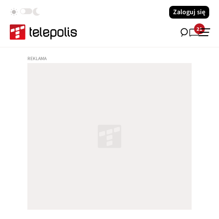
Zaloguj się
21