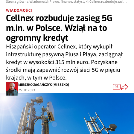
Strona główna
Wiadomości
Prawo, finanse, statystyki
Cellnex rozbuduje zasięg 5G m.in. w Polsce. Wziął na to ogromny kredyt
WIADOMOŚCI
Cellnex rozbuduje zasięg 5G
m.in. w Polsce. Wziął na to
ogromny kredyt
Hiszpański operator Cellnex, który wykupił
infrastrukturę pasywną Plusa i Playa, zaciągnął
kredyt w wysokości 315 mln euro. Pozyskane
środki mają zapewnić rozwój sieci 5G w pięciu
krajach, w tym w Polsce.
MIESZKO ZAGAŃCZYK (MIESZKO)
16
25 LIP 2023