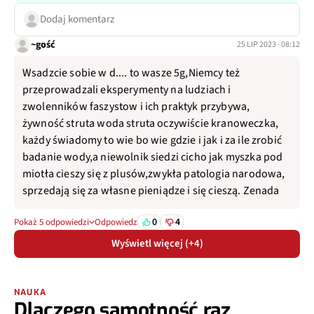
Dodaj komentarz
~gość
25 LIP 2023 · 08:12
Wsadzcie sobie w d.... to wasze 5g,Niemcy też
przeprowadzali eksperymenty na ludziach i
zwolenników faszystow i ich praktyk przybywa,
żywność struta woda struta oczywiście kranoweczka,
każdy świadomy to wie bo wie gdzie i jak i za ile zrobić
badanie wody,a niewolnik siedzi cicho jak myszka pod
miotła cieszy się z plusów,zwykła patologia narodowa,
sprzedają się za własne pieniądze i się cieszą. Zenada
0
4
Pokaż 5 odpowiedzi
Odpowiedz
Wyświetl więcej (+4)
NAUKA
Dlaczego samotność raz