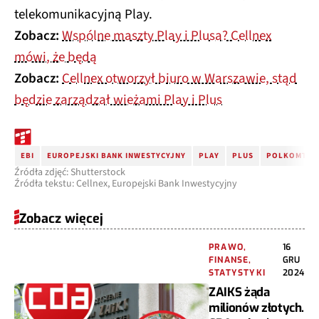
telekomunikacyjną Play.
Zobacz:
Wspólne maszty Play i Plusa? Cellnex
mówi, że będą
Zobacz:
Cellnex otworzył biuro w Warszawie, stąd
będzie zarządzał wieżami Play i Plus
EBI
EUROPEJSKI BANK INWESTYCYJNY
PLAY
PLUS
POLKOMTEL 
Źródła zdjęć: Shutterstock
Źródła tekstu: Cellnex, Europejski Bank Inwestycyjny
Zobacz więcej
PRAWO,
16
FINANSE,
GRU
STATYSTYKI
2024
ZAIKS żąda
milionów złotych.