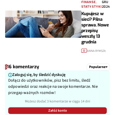
FINANSE,
GRU
STATYSTYKI
2024
Kupujesz w
sieci? Pilna
sprawa. Nowe
przepisy
weszły 13
grudnia
ANNA RYMSZA
0
16 komentarzy
Popularne
Zaloguj się, by śledzić dyskuję
Dołącz do użytkowników, pisz bez limitu, śledź
odpowiedzi oraz reakcje na swoje komentarze. Nie
przegap ważnych rozmów!
Możesz dodać 3 komentarze w ciągu 14 dni
Załóż konto