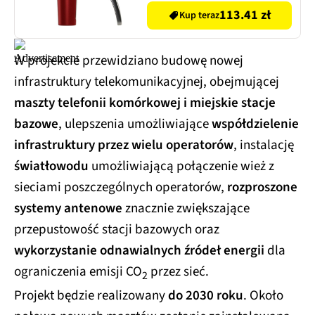
113.41 zł
Kup teraz
W projekcie przewidziano budowę nowej
infrastruktury telekomunikacyjnej, obejmującej
maszty telefonii komórkowej i miejskie stacje
bazowe
, ulepszenia umożliwiające
współdzielenie
infrastruktury przez wielu operatorów
, instalację
światłowodu
umożliwiającą połączenie wież z
sieciami poszczególnych operatorów,
rozproszone
systemy antenowe
znacznie zwiększające
przepustowość stacji bazowych oraz
wykorzystanie odnawialnych źródeł energii
dla
ograniczenia emisji CO
przez sieć.
2
Projekt będzie realizowany
do 2030 roku
. Około