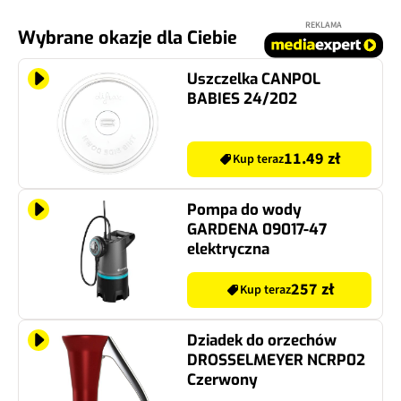
REKLAMA
Wybrane okazje dla Ciebie
Uszczelka CANPOL
BABIES 24/202
11.49 zł
Kup teraz
Pompa do wody
GARDENA 09017-47
elektryczna
257 zł
Kup teraz
Dziadek do orzechów
DROSSELMEYER NCRP02
Czerwony