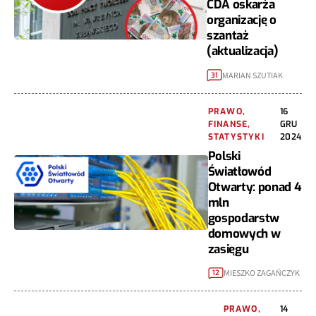
CDA oskarża
organizację o
szantaż
(aktualizacja)
MARIAN SZUTIAK
31
PRAWO,
16
FINANSE,
GRU
STATYSTYKI
2024
Polski
Światłowód
Otwarty: ponad 4
mln
gospodarstw
domowych w
zasięgu
MIESZKO ZAGAŃCZYK
12
PRAWO,
14