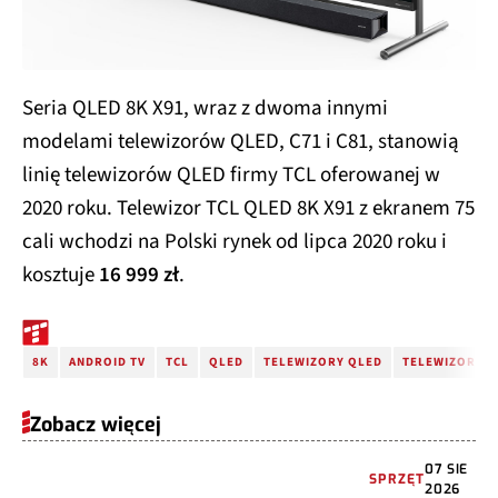
Seria QLED 8K X91, wraz z dwoma innymi
modelami telewizorów QLED, C71 i C81, stanowią
linię telewizorów QLED firmy TCL oferowanej w
2020 roku. Telewizor TCL QLED 8K X91 z ekranem 75
cali wchodzi na Polski rynek od lipca 2020 roku i
kosztuje
16 999 zł
.
8K
ANDROID TV
TCL
QLED
TELEWIZORY QLED
TELEWIZORY 8
Zobacz więcej
07 SIE
SPRZĘT
2026