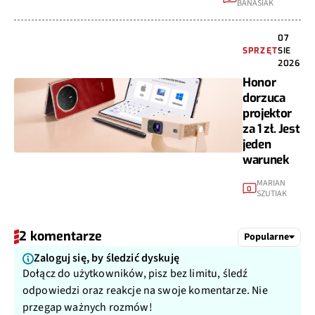
BANASIAK
07
SPRZĘT
SIE
2026
Honor
dorzuca
projektor
za 1 zł. Jest
jeden
warunek
MARIAN
0
SZUTIAK
2 komentarze
Popularne
Zaloguj się, by śledzić dyskuję
Dołącz do użytkowników, pisz bez limitu, śledź
odpowiedzi oraz reakcje na swoje komentarze. Nie
przegap ważnych rozmów!