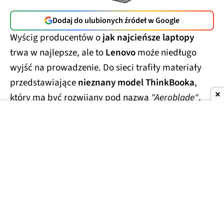
Dodaj do ulubionych źródeł w Google
Wyścig producentów o
jak najcieńsze laptopy
trwa w najlepsze, ale to
Lenovo
może niedługo
wyjść na prowadzenie. Do sieci trafiły materiały
przedstawiające
nieznany model ThinkBooka
,
który ma być rozwijany pod nazwą
"Aeroblade"
.
Jego obudowa wygląda
wręcz absurdalnie
smukło.