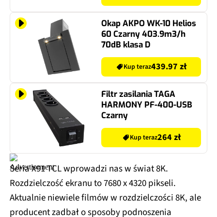
Okap AKPO WK-10 Helios
60 Czarny 403.9m3/h
70dB klasa D
439.97 zł
Kup teraz
Filtr zasilania TAGA
HARMONY PF-400-USB
Czarny
264 zł
Kup teraz
Seria X91 TCL wprowadzi nas w świat 8K.
Rozdzielczość ekranu to 7680 x 4320 pikseli.
Aktualnie niewiele filmów w rozdzielczości 8K, ale
producent zadbał o sposoby podnoszenia