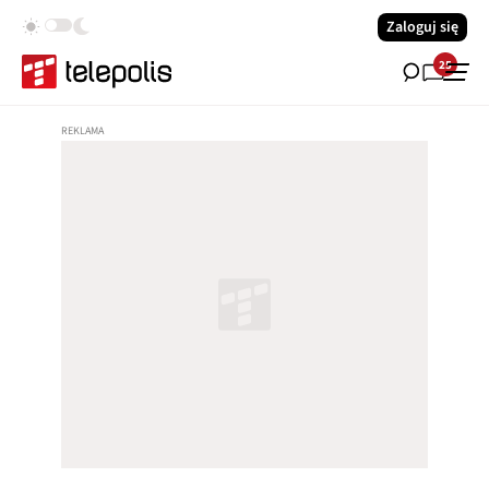
Zaloguj się
25