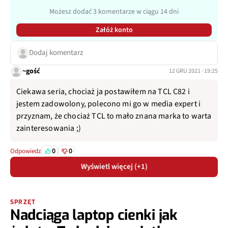
Możesz dodać 3 komentarze w ciągu 14 dni
Załóż konto
Dodaj komentarz
~gość
12 GRU 2021 · 19:25
Ciekawa seria, chociaż ja postawiłem na TCL C82 i
jestem zadowolony, polecono mi go w media expert i
przyznam, że chociaż TCL to mało znana marka to warta
zainteresowania ;)
0
0
Odpowiedz
Wyświetl więcej (+1)
SPRZĘT
Nadciąga laptop cienki jak