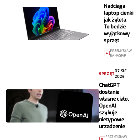
Nadciąga
laptop cienki
jak żyleta.
To będzie
wyjątkowy
sprzęt
PRZEMYSŁAW
4
BANASIAK
07 SIE
SPRZĘT
2026
ChatGPT
dostanie
własne ciało.
OpenAI
szykuje
nietypowe
urządzenie
PRZEMYSŁAW
0