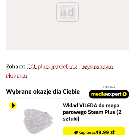
ad
Zobacz:
TCL planuje telefon z... wysuwanym
ekranem
REKLAMA
Wybrane okazje dla Ciebie
Wkład VILEDA do mopa
parowego Steam Plus (2
sztuki)
49.99 zł
Kup teraz