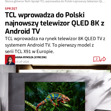
Strona główna
Tech
Sprzęt
TCL wprowadza do Polski najnowszy telewizor QLED 8K z Android TV
SPRZĘT
TCL wprowadza do Polski
najnowszy telewizor QLED 8K z
Android TV
TCL wprowadza na rynek telewizor 8K QLED TV z
systemem Android TV. To pierwszy model z
serii TCL X91 w Europie.
ANNA RYMSZA (XYRCON)
2
15 LIP 2020