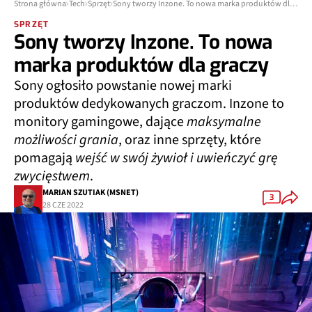
Strona główna
Tech
Sprzęt
Sony tworzy Inzone. To nowa marka produktów dla graczy
SPRZĘT
Sony tworzy Inzone. To nowa
marka produktów dla graczy
Sony ogłosiło powstanie nowej marki
produktów dedykowanych graczom. Inzone to
monitory gamingowe, dające
maksymalne
możliwości grania
, oraz inne sprzęty, które
pomagają
wejść w swój żywioł i uwieńczyć grę
zwycięstwem
.
MARIAN SZUTIAK (MSNET)
3
28 CZE 2022