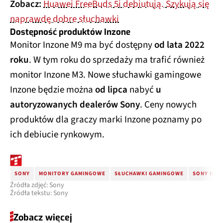
Zobacz:
Huawei FreeBuds 5i debiutują. Szykują się
naprawdę dobre słuchawki
Dostępność produktów Inzone
Monitor Inzone M9 ma być dostępny
od lata 2022
roku
. W tym roku do sprzedaży ma trafić również
monitor Inzone M3. Nowe słuchawki gamingowe
Inzone będzie można
od lipca
nabyć
u
autoryzowanych dealerów Sony
. Ceny nowych
produktów dla graczy marki Inzone poznamy po
ich debiucie rynkowym.
SONY
MONITORY GAMINGOWE
SŁUCHAWKI GAMINGOWE
SONY INZ
Źródła zdjęć: Sony
Źródła tekstu: Sony
Zobacz więcej