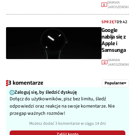
DAMIAN
0
JAROSZEWSKI
SPRZĘT
09:42
Google
nabija się z
Apple i
Samsunga
DAMIAN
0
JAROSZEWSKI
3 komentarze
Popularne
Zaloguj się, by śledzić dyskuję
Dołącz do użytkowników, pisz bez limitu, śledź
odpowiedzi oraz reakcje na swoje komentarze. Nie
przegap ważnych rozmów!
Możesz dodać 3 komentarze w ciągu 14 dni
Załóż konto