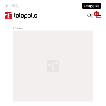
Zaloguj się
21