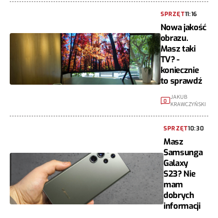
SPRZĘT
11:16
Nowa jakość
obrazu.
Masz taki
TV? -
koniecznie
to sprawdź
JAKUB
0
KRAWCZYŃSKI
SPRZĘT
10:30
Masz
Samsunga
Galaxy
S23? Nie
mam
dobrych
informacji