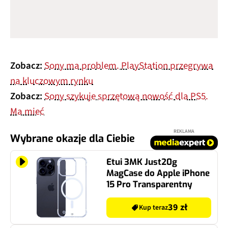
Zobacz:
Sony ma problem. PlayStation przegrywa
na kluczowym rynku
Zobacz:
Sony szykuje sprzętową nowość dla PS5.
Ma mieć
REKLAMA
Wybrane okazje dla Ciebie
Etui 3MK Just20g
MagCase do Apple iPhone
15 Pro Transparentny
39 zł
Kup teraz