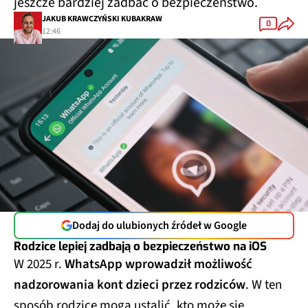
jeszcze bardziej zadbać o bezpieczeństwo.
JAKUB KRAWCZYŃSKI KUBAKRAW
0
12:46
Dodaj do ulubionych źródeł w Google
Rodzice lepiej zadbają o bezpieczeństwo na iOS
W 2025 r.
WhatsApp wprowadził możliwość
nadzorowania kont dzieci przez rodziców
. W ten
sposób rodzice mogą ustalić, kto może się