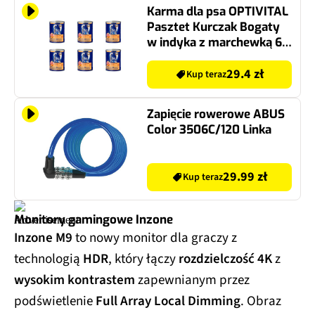
Karma dla psa OPTIVITAL
Pasztet Kurczak Bogaty
w indyka z marchewką 6 x
400 g
29.4 zł
Kup teraz
Zapięcie rowerowe ABUS
Color 3506C/120 Linka
29.99 zł
Kup teraz
Monitory gamingowe Inzone
Inzone M9
to nowy monitor dla graczy z
technologią
HDR
, który łączy
rozdzielczość 4K
z
wysokim kontrastem
zapewnianym przez
podświetlenie
Full Array Local Dimming
. Obraz