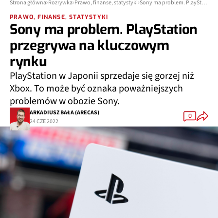
Strona główna
Rozrywka
Prawo, finanse, statystyki
Sony ma problem. PlayStation przegrywa na kluczowym rynku
PRAWO, FINANSE, STATYSTYKI
Sony ma problem. PlayStation
przegrywa na kluczowym
rynku
PlayStation w Japonii sprzedaje się gorzej niż
Xbox. To może być oznaka poważniejszych
problemów w obozie Sony.
ARKADIUSZ BAŁA (ARECAS)
0
24 CZE 2022