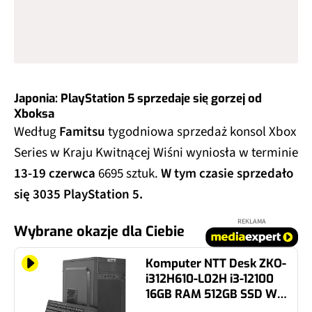
Japonia: PlayStation 5 sprzedaje się gorzej od
Xboksa
Według
Famitsu
tygodniowa sprzedaż konsol Xbox
Series w Kraju Kwitnącej Wiśni wyniosła w terminie
13-19 czerwca
6695 sztuk.
W tym czasie sprzedało
się 3035 PlayStation 5.
REKLAMA
Wybrane okazje dla Ciebie
Komputer NTT Desk ZKO-
i312H610-L02H i3-12100
16GB RAM 512GB SSD Wi-
Fi Windows 11 Home