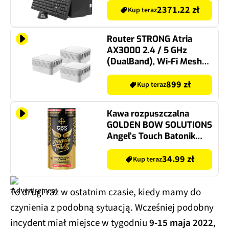
2371.22 zł
Kup teraz
Router STRONG Atria
AX3000 2.4 / 5 GHz
(DualBand), Wi-Fi Mesh
(3 szt.)
899 zł
Kup teraz
Kawa rozpuszczalna
GOLDEN BOW SOLUTIONS
Angel's Touch Batonik
Wafelkowy 100 g
34.99 zł
Kup teraz
To drugi raz w ostatnim czasie, kiedy mamy do
czynienia z podobną sytuacją. Wcześniej podobny
incydent miał miejsce w tygodniu
9-15 maja 2022
,