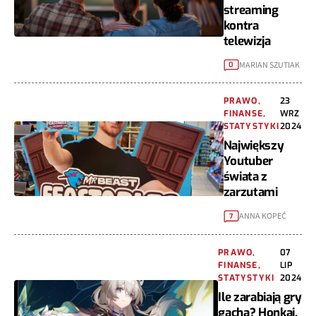
streaming
kontra
telewizja
MARIAN SZUTIAK
0
PRAWO,
23
FINANSE,
WRZ
STATYSTYKI
2024
Największy
Youtuber
świata z
zarzutami
ANNA KOPEĆ
7
PRAWO,
07
FINANSE,
LIP
STATYSTYKI
2024
Ile zarabiają gry
gacha? Honkai,