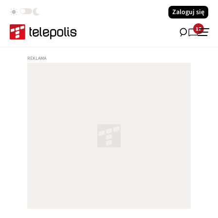
Zaloguj się
17