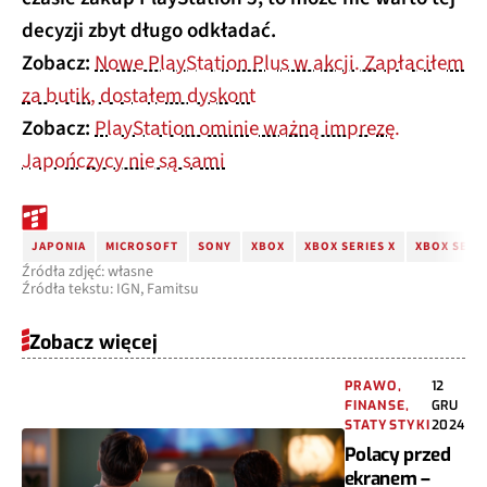
decyzji zbyt długo odkładać.
Zobacz:
Nowe PlayStation Plus w akcji. Zapłaciłem
za butik, dostałem dyskont
Zobacz:
PlayStation ominie ważną imprezę.
Japończycy nie są sami
JAPONIA
MICROSOFT
SONY
XBOX
XBOX SERIES X
XBOX SERIE
Źródła zdjęć: własne
Źródła tekstu: IGN, Famitsu
Zobacz więcej
PRAWO,
12
FINANSE,
GRU
STATYSTYKI
2024
Polacy przed
ekranem –