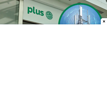
Dodaj do ulubionych źródeł w Google
85 nowych stacji bazowych
Prace prowadzone
od 3 lipca do 4 sierpnia 2026
roku
objęły całą Polskę. Nowe stacje mają
zwiększyć dostępność sieci, w tym
5G
, szczególnie
w mniejszych miejscowościach
i na obszarach
poza największymi miastami.