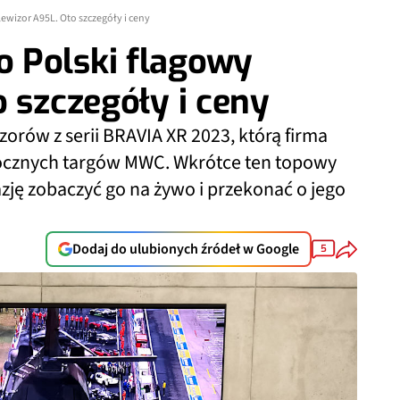
ewizor A95L. Oto szczegóły i ceny
 Polski flagowy
o szczegóły i ceny
zorów z serii BRAVIA XR 2023, którą firma
ocznych targów MWC. Wkrótce ten topowy
zję zobaczyć go na żywo i przekonać o jego
Dodaj do ulubionych źródeł w Google
5