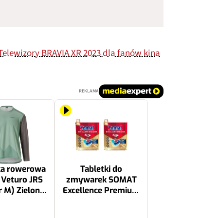
Telewizory BRAVIA XR 2023 dla fanów kina
REKLAMA
ka rowerowa
Tabletki do
Veturo JRS
zmywarek SOMAT
 M) Zielono-
Excellence Premium
szary
5w1 - 108 szt.
106.68 zł