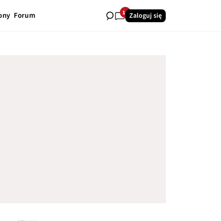
10
ony
Forum
Zaloguj się