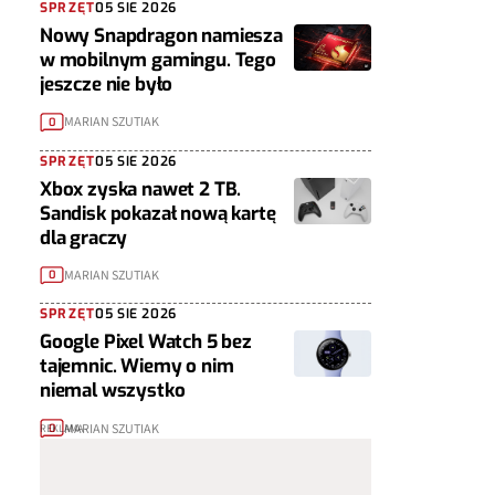
SPRZĘT
05 SIE 2026
Nowy Snapdragon namiesza
w mobilnym gamingu. Tego
jeszcze nie było
MARIAN SZUTIAK
0
SPRZĘT
05 SIE 2026
Xbox zyska nawet 2 TB.
Sandisk pokazał nową kartę
dla graczy
MARIAN SZUTIAK
0
SPRZĘT
05 SIE 2026
Google Pixel Watch 5 bez
tajemnic. Wiemy o nim
niemal wszystko
MARIAN SZUTIAK
0