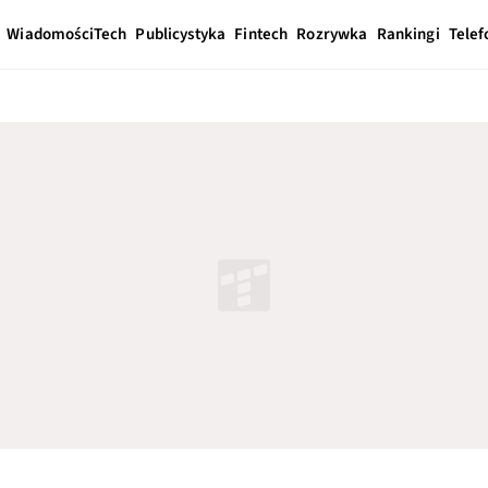
Wiadomości
Tech
Publicystyka
Fintech
Rozrywka
Rankingi
Telef