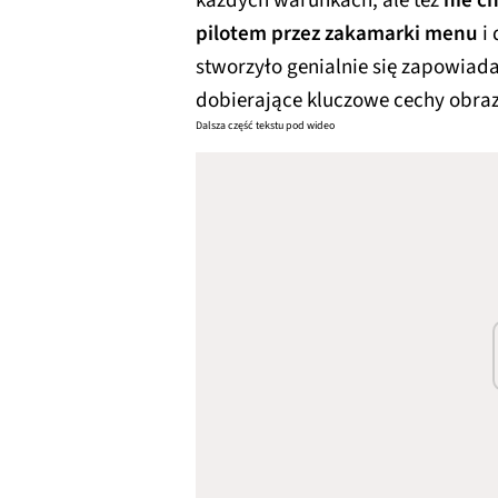
każdych warunkach, ale też
nie ch
pilotem przez zakamarki menu
i 
stworzyło genialnie się zapowiad
dobierające kluczowe cechy obraz
Dalsza część tekstu pod wideo