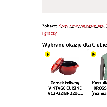
Zobacz:
Sony z mocną premierą. 
i graczy
Wybrane okazje dla Ciebie
Garnek żeliwny
Koszul
VINTAGE CUISINE
KROSS 
VC2P2218RD20CP
(rozmiar
2.2L
169.99 zł
399.99 zł