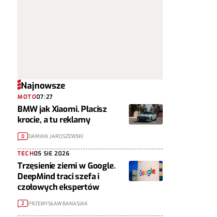
Najnowsze
MOTO
07:27
BMW jak Xiaomi. Płacisz
krocie, a tu reklamy
DAMIAN JAROSZEWSKI
0
TECH
05 SIE 2026
Trzęsienie ziemi w Google.
DeepMind traci szefa i
czołowych ekspertów
PRZEMYSŁAW BANASIAK
2