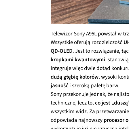
Telewizor Sony A95L powstał w tr
Wszystkie oferują rozdzielczość
UH
QD-OLED
. Jest to rozwiązanie, łą
kropkami kwantowymi
, stanowi
integruje więc dwie dotąd konkuruj
dużą głębię kolorów
, wysoki kontr
jasność
i szeroką paletę barw.
Sony przekonuje jednak, że najist
techniczne, lecz to,
co jest „duszą
wszystkim widz. Za przetwarzanie
odpowiada najnowszy
procesor o
wykorzystuje już nie sztuczną intel