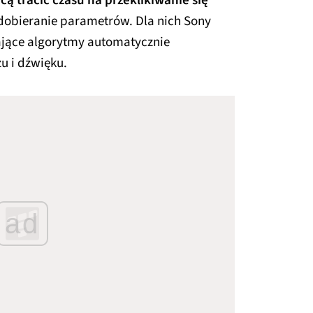
cą tracić czasu na przeklikiwanie się
dobieranie parametrów. Dla nich Sony
ające algorytmy automatycznie
u i dźwięku.
ad