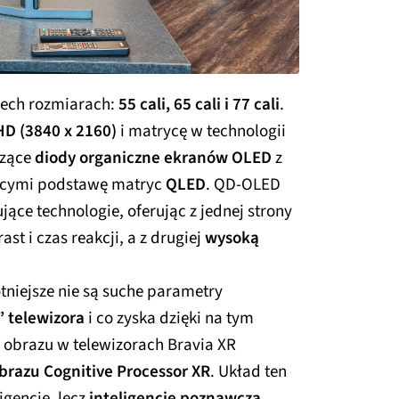
zech rozmiarach:
55 cali, 65 cali i 77 cali
.
D (3840 x 2160)
i matrycę w technologii
czące
diody organiczne ekranów OLED
z
ącymi podstawę matryc
QLED
. QD-OLED
ące technologie, oferując z jednej strony
ast i czas reakcji, a z drugiej
wysoką
otniejsze nie są suche parametry
” telewizora
i co zyska dzięki na tym
 obrazu w telewizorach Bravia XR
brazu Cognitive Processor XR
. Układ ten
igencję, lecz
inteligencję poznawczą
,