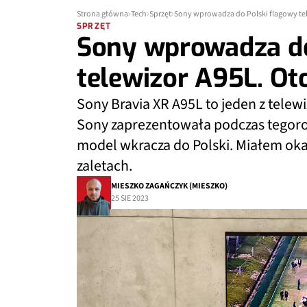
Strona główna
Tech
Sprzęt
Sony wprowadza do Polski flagowy tel
SPRZĘT
Sony wprowadza do
telewizor A95L. Ot
Sony Bravia XR A95L to jeden z telewi
Sony zaprezentowała podczas tegor
model wkracza do Polski. Miałem oka
zaletach.
MIESZKO ZAGAŃCZYK (MIESZKO)
25 SIE 2023