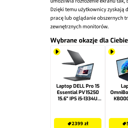
umożliwia rozłożenie ekranu tak,
Dzięki temu użytkownicy zyskają
pracę lub oglądanie obszernych tr
zewnętrznych monitorów.
Wybrane okazje dla Ciebie
Laptop DELL Pro 15
La
Essential PV15250
OmniBoo
15.6" IPS i5-1334U
KB00
8GB RAM 512GB SSD
OLED U
Windows 11
24GB 
2399 zł
5888 zł
Professional
SSD W
2399 zł
Home, 