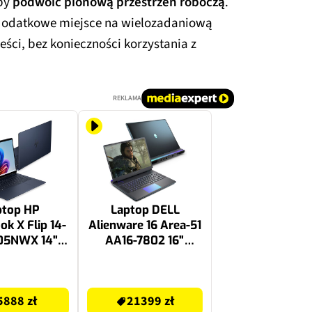
 by
podwoić pionową przestrzeń roboczą
.
 dodatkowe miejsce na wielozadaniową
eści, bez konieczności korzystania z
REKLAMA
ptop HP
Laptop DELL
k X Flip 14-
Alienware 16 Area-51
05NWX 14"
AA16-7802 16"
ltra 7-355
240Hz Ultra 9-
RAM 512GB
275HX 32GB RAM
21399 zł
indows 11
1TB SSD GeForce
5888 zł
21399 zł
Funkcje AI
RTX5080 DLSS 4