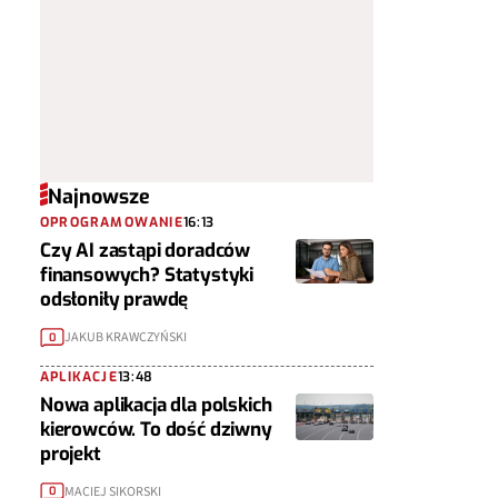
Najnowsze
OPROGRAMOWANIE
16:13
Czy AI zastąpi doradców
finansowych? Statystyki
odsłoniły prawdę
JAKUB KRAWCZYŃSKI
0
APLIKACJE
13:48
Nowa aplikacja dla polskich
kierowców. To dość dziwny
projekt
MACIEJ SIKORSKI
0