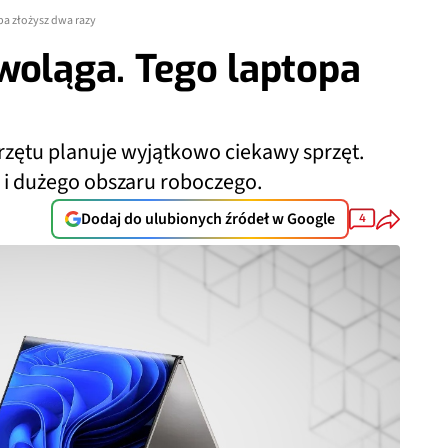
pa złożysz dwa razy
woląga. Tego laptopa
rzętu planuje wyjątkowo ciekawy sprzęt.
 i dużego obszaru roboczego.
Dodaj do ulubionych źródeł w Google
4