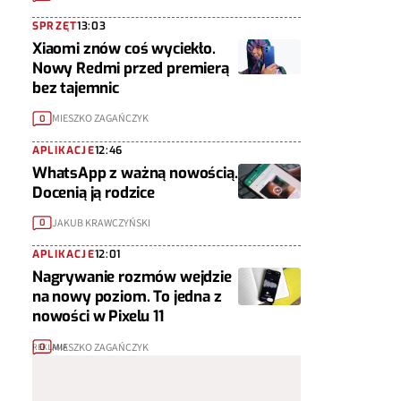
SPRZĘT
13:03
Xiaomi znów coś wyciekło.
Nowy Redmi przed premierą
bez tajemnic
MIESZKO ZAGAŃCZYK
0
APLIKACJE
12:46
WhatsApp z ważną nowością.
Docenią ją rodzice
JAKUB KRAWCZYŃSKI
0
APLIKACJE
12:01
Nagrywanie rozmów wejdzie
na nowy poziom. To jedna z
nowości w Pixelu 11
MIESZKO ZAGAŃCZYK
0