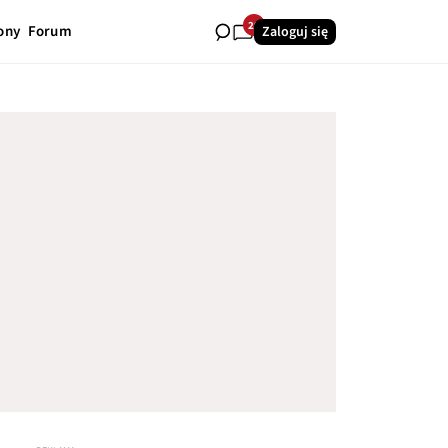
29
ony
Forum
Zaloguj się