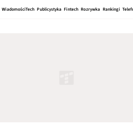
Wiadomości
Tech
Publicystyka
Fintech
Rozrywka
Rankingi
Telef