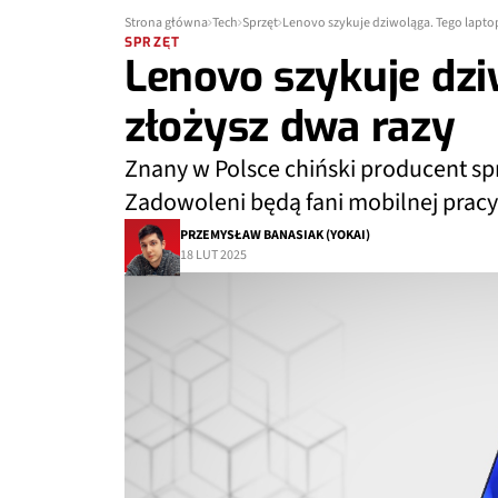
Strona główna
Tech
Sprzęt
Lenovo szykuje dziwoląga. Tego lapto
SPRZĘT
Lenovo szykuje dzi
złożysz dwa razy
Znany w Polsce chiński producent sp
Zadowoleni będą fani mobilnej pracy
PRZEMYSŁAW BANASIAK (YOKAI)
18 LUT 2025