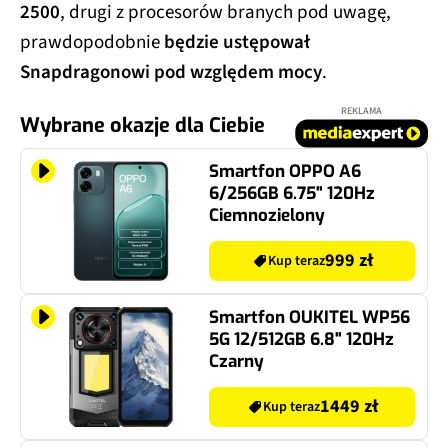
2500
, drugi z procesorów branych pod uwagę,
prawdopodobnie
będzie ustępował
Snapdragonowi pod względem mocy
.
REKLAMA
Wybrane okazje dla Ciebie
Smartfon OPPO A6
6/256GB 6.75" 120Hz
Ciemnozielony
999 zł
Kup teraz
Smartfon OUKITEL WP56
5G 12/512GB 6.8" 120Hz
Czarny
1449 zł
Kup teraz