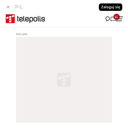
Zaloguj się
11