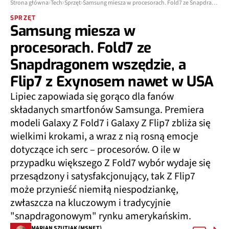
Strona główna
Tech
Sprzęt
Samsung miesza w procesorach. Fold7 ze Snapdragonem wszędzie, a Flip7 z Exynosem nawet w USA
SPRZĘT
Samsung miesza w
procesorach. Fold7 ze
Snapdragonem wszędzie, a
Flip7 z Exynosem nawet w USA
Lipiec zapowiada się gorąco dla fanów
składanych smartfonów Samsunga. Premiera
modeli Galaxy Z Fold7 i Galaxy Z Flip7 zbliża się
wielkimi krokami, a wraz z nią rosną emocje
dotyczące ich serc – procesorów. O ile w
przypadku większego Z Fold7 wybór wydaje się
przesądzony i satysfakcjonujący, tak Z Flip7
może przynieść niemiłą niespodziankę,
zwłaszcza na kluczowym i tradycyjnie
"snapdragonowym" rynku amerykańskim.
MARIAN SZUTIAK (MSNET)