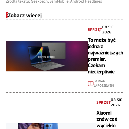
Źródła tekstu: Geekbech, SamMobile, Android Headlines
Zobacz więcej
08 SIE
SPRZĘT
2026
To może być
jedna z
najważniejszych
premier.
Czekam
niecierpliwie
DAMIAN
1
JAROSZEWSKI
08 SIE
SPRZĘT
2026
Xiaomi
znów coś
wyciekło.