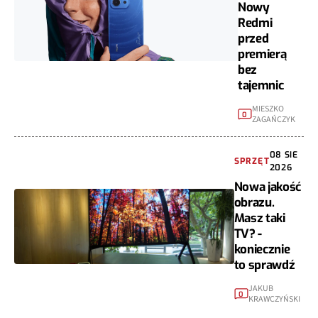
Nowy
Redmi
przed
premierą
bez
tajemnic
MIESZKO
0
ZAGAŃCZYK
08 SIE
SPRZĘT
2026
Nowa jakość
obrazu.
Masz taki
TV? -
koniecznie
to sprawdź
JAKUB
0
KRAWCZYŃSKI