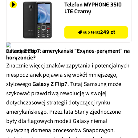
Telefon MYPHONE 3510
LTE Czarny
249 zł
Kup teraz
Galaxy Z Flip7: amerykański "Exynos-peryment" na
horyzoncie?
Znacznie więcej znaków zapytania i potencjalnych
niespodzianek pojawia się wokół mniejszego,
stylowego
Galaxy Z Flip7
. Tutaj Samsung może
szykować prawdziwą rewolucję w swojej
dotychczasowej strategii dotyczącej rynku
amerykańskiego. Przez lata Stany Zjednoczone
były dla flagowych modeli Galaxy niemal
wyłączną domeną procesorów Snapdragon.