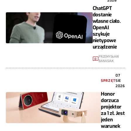
ChatGPT
dostanie
własne ciało.
OpenAI
szykuje
nietypowe
urządzenie
PRZEMYSŁAW
0
BANASIAK
07
SPRZĘT
SIE
2026
Honor
dorzuca
projektor
za 1 zł. Jest
jeden
warunek