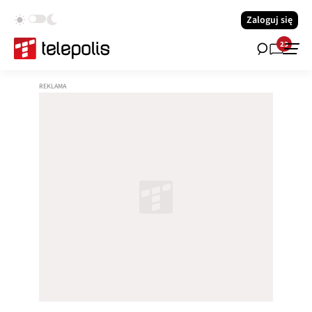
Zaloguj się
23