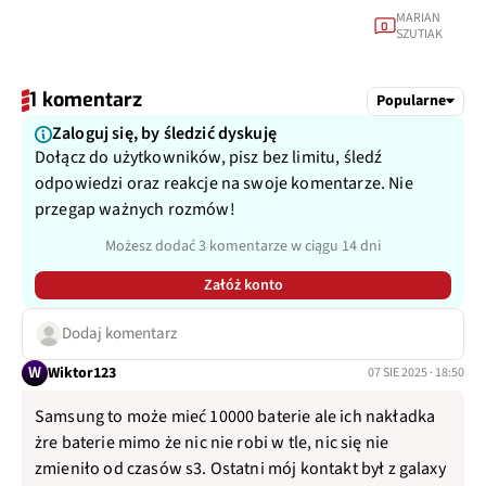
MARIAN
0
SZUTIAK
1 komentarz
Popularne
Zaloguj się, by śledzić dyskuję
Dołącz do użytkowników, pisz bez limitu, śledź
odpowiedzi oraz reakcje na swoje komentarze. Nie
przegap ważnych rozmów!
Możesz dodać 3 komentarze w ciągu 14 dni
Załóż konto
Dodaj komentarz
W
Wiktor123
07 SIE 2025 · 18:50
Samsung to może mieć 10000 baterie ale ich nakładka
żre baterie mimo że nic nie robi w tle, nic się nie
zmieniło od czasów s3. Ostatni mój kontakt był z galaxy