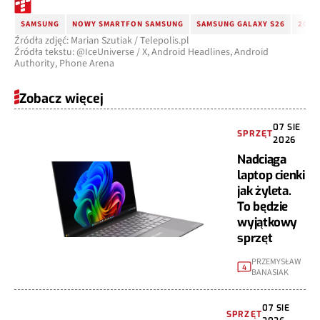
SAMSUNG
NOWY SMARTFON SAMSUNG
SAMSUNG GALAXY S26
2026
Źródła zdjęć: Marian Szutiak / Telepolis.pl
Źródła tekstu: @IceUniverse / X, Android Headlines, Android
Authority, Phone Arena
Zobacz więcej
07 SIE
SPRZĘT
2026
Nadciąga
laptop cienki
jak żyleta.
To będzie
wyjątkowy
sprzęt
PRZEMYSŁAW
4
BANASIAK
07 SIE
SPRZĘT
2026