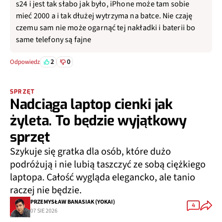
s24 i jest tak słabo jak było, iPhone może tam sobie
mieć 2000 a i tak dłużej wytrzyma na batce. Nie czaję
czemu sam nie może ogarnąć tej nakładki i baterii bo
same telefony są fajne
2
0
Odpowiedz
SPRZĘT
Nadciąga laptop cienki jak
żyleta. To będzie wyjątkowy
sprzęt
Szykuje się gratka dla osób, które dużo
podróżują i nie lubią taszczyć ze sobą ciężkiego
laptopa. Całość wygląda elegancko, ale tanio
raczej nie będzie.
PRZEMYSŁAW BANASIAK (YOKAI)
4
07 SIE 2026