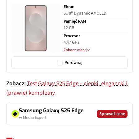
Ekran
6.70" Dynamic AMOLED
Pamięć RAM
12 GB
Procesor
4.47 GHz
Zobacz więcej
Porównaj
Zobacz:
Test Galaxy S25 Edge – cienki, elegancki i
(prawie) kompletny
Samsung Galaxy S25 Edge
Sprawdź cenę
w Media Expert