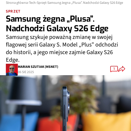
Strona główna
Tech
Sprzęt
Samsung żegna „Plusa”. Nadchodzi Galaxy S26 Edge
SPRZĘT
Samsung żegna „Plusa”.
Nadchodzi Galaxy S26 Edge
Samsung szykuje poważną zmianę w swojej
flagowej serii Galaxy S. Model „Plus” odchodzi
do historii, a jego miejsce zajmie Galaxy S26
Edge.
MARIAN SZUTIAK (MSNET)
1
06 SIE 2025