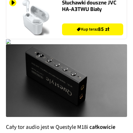
Słuchawki douszne JVC
HA-A3TWU Biały
85 zł
Kup teraz
Cały tor audio jest w Questyle M18i
całkowicie