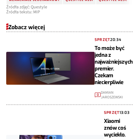
Źródła zdjęć: Questyle
Źródła tekstu: MIP
Zobacz więcej
SPRZĘT
20:34
To może być
jedna z
najważniejszych
premier.
Czekam
niecierpliwie
DAMIAN
0
JAROSZEWSKI
SPRZĘT
13:03
Xiaomi
znów coś
wyciekło.