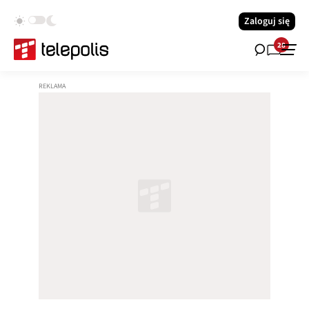
Zaloguj się
28