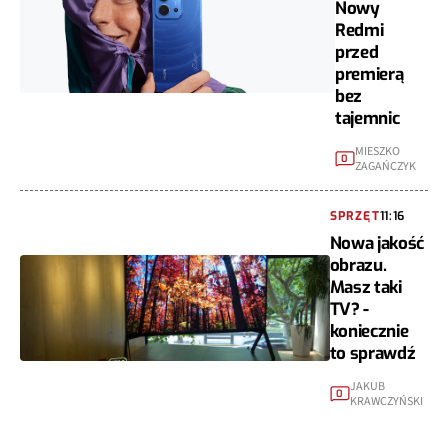
Nowy
Redmi
przed
premierą
bez
tajemnic
MIESZKO
0
ZAGAŃCZYK
SPRZĘT
11:16
Nowa jakość
obrazu.
Masz taki
TV? -
koniecznie
to sprawdź
JAKUB
0
KRAWCZYŃSKI