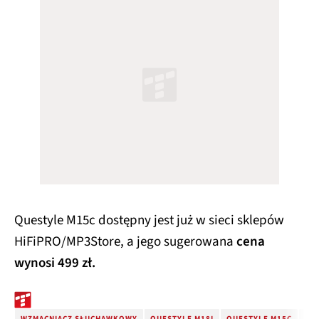
Questyle M15c dostępny jest już w sieci sklepów
HiFiPRO/MP3Store, a jego sugerowana
cena
wynosi 499 zł.
WZMACNIACZ SŁUCHAWKOWY
QUESTYLE M18I
QUESTYLE M15C
QU