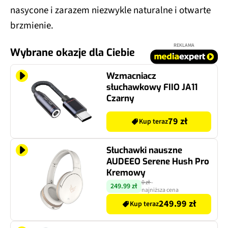
nasycone i zarazem niezwykle naturalne i otwarte
brzmienie.
REKLAMA
Wybrane okazje dla Ciebie
Wzmacniacz
słuchawkowy FIIO JA11
Czarny
79 zł
Kup teraz
Słuchawki nauszne
AUDEEO Serene Hush Pro
Kremowy
0 zł
-
249.99 zł
najniższa cena
249.99 zł
Kup teraz