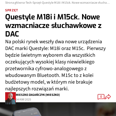
Strona główna
Tech
Sprzęt
Questyle M18i i M15ck. Nowe wzmacniacze słuchawkowe z DAC
SPRZĘT
Questyle M18i i M15ck. Nowe
wzmacniacze słuchawkowe z
DAC
Na polski rynek weszły dwa nowe urządzenia
DAC marki Questyle: M18i oraz M15c. Pierwszy
będzie świetnym wyborem dla wszystkich
oczekujących wysokiej klasy niewielkiego
przetwornika cyfrowo-analogowego z
wbudowanym Bluetooth. M15c to z kolei
budżetowy model, w którym nie brakuje
najlepszych rozwiązań marki.
MIESZKO ZAGAŃCZYK (MIESZKO)
0
04 KWI 2025