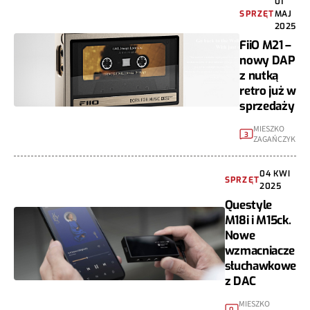
01
SPRZĘT
MAJ
2025
FiiO M21 –
nowy DAP
z nutką
retro już w
sprzedaży
MIESZKO
3
ZAGAŃCZYK
04 KWI
SPRZĘT
2025
Questyle
M18i i M15ck.
Nowe
wzmacniacze
słuchawkowe
z DAC
MIESZKO
0