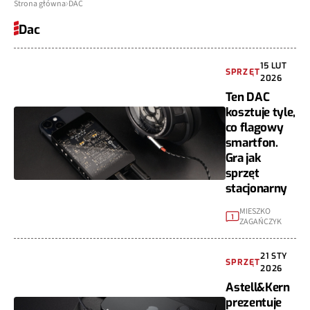
Strona główna
DAC
Dac
15 LUT
SPRZĘT
2026
Ten DAC
kosztuje tyle,
co flagowy
smartfon.
Gra jak
sprzęt
stacjonarny
MIESZKO
1
ZAGAŃCZYK
21 STY
SPRZĘT
2026
Astell&Kern
prezentuje