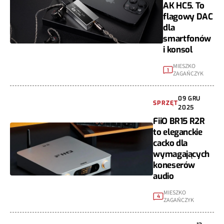
AK HC5. To
flagowy DAC
dla
smartfonów
i konsol
MIESZKO
1
ZAGAŃCZYK
09 GRU
SPRZĘT
2025
FiiO BR15 R2R
to eleganckie
cacko dla
wymagających
koneserów
audio
MIESZKO
4
ZAGAŃCZYK