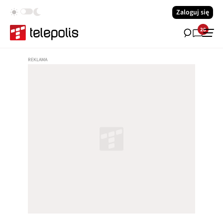
Zaloguj się
28