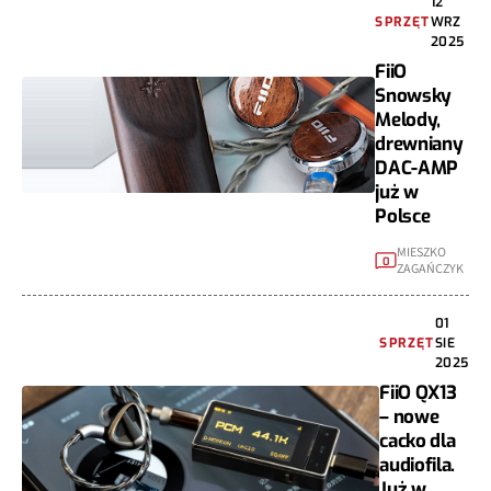
12
SPRZĘT
WRZ
2025
FiiO
Snowsky
Melody,
drewniany
DAC-AMP
już w
Polsce
MIESZKO
0
ZAGAŃCZYK
01
SPRZĘT
SIE
2025
FiiO QX13
– nowe
cacko dla
audiofila.
Już w