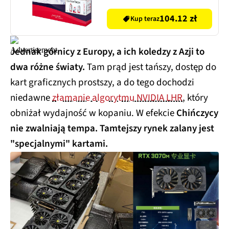
104.12 zł
Kup teraz
Jednak górnicy z Europy, a ich koledzy z Azji to
dwa różne światy.
Tam prąd jest tańszy, dostęp do
kart graficznych prostszy, a do tego dochodzi
niedawne
złamanie algorytmu NVIDIA LHR
, który
obniżał wydajność w kopaniu. W efekcie
Chińczycy
nie zwalniają tempa. Tamtejszy rynek zalany jest
"specjalnymi" kartami.