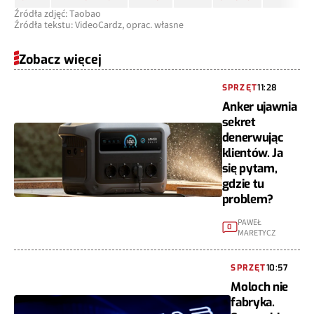
Źródła zdjęć: Taobao
Źródła tekstu: VideoCardz, oprac. własne
Zobacz więcej
SPRZĘT
11:28
Anker ujawnia
sekret
denerwując
klientów. Ja
się pytam,
gdzie tu
problem?
PAWEŁ
0
MARETYCZ
SPRZĘT
10:57
Moloch nie
fabryka.