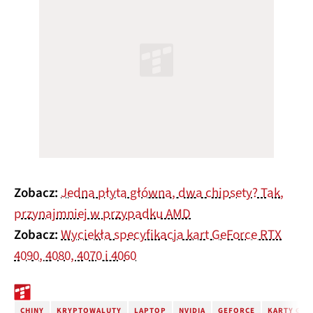
Zobacz:
Jedna płyta główna, dwa chipsety? Tak,
przynajmniej w przypadku AMD
Zobacz:
Wyciekła specyfikacja kart GeForce RTX
4090, 4080, 4070 i 4060
CHINY
KRYPTOWALUTY
LAPTOP
NVIDIA
GEFORCE
KARTY GRA