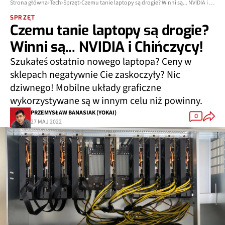
Strona główna
Tech
Sprzęt
Czemu tanie laptopy są drogie? Winni są... NVIDIA i Chińczycy!
SPRZĘT
Czemu tanie laptopy są drogie?
Winni są... NVIDIA i Chińczycy!
Szukałeś ostatnio nowego laptopa? Ceny w
sklepach negatywnie Cie zaskoczyły? Nic
dziwnego! Mobilne układy graficzne
wykorzystywane są w innym celu niż powinny.
PRZEMYSŁAW BANASIAK (YOKAI)
0
27 MAJ 2022