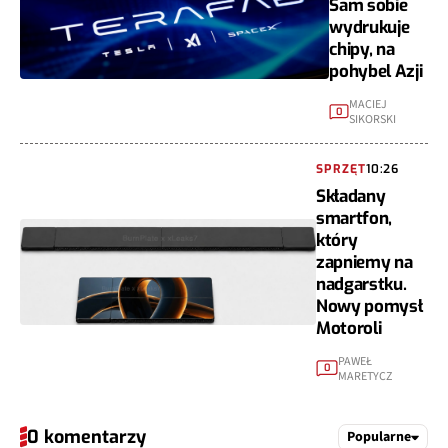
Sam sobie
wydrukuje
chipy, na
pohybel Azji
MACIEJ
0
SIKORSKI
SPRZĘT
10:26
Składany
smartfon,
który
zapniemy na
nadgarstku.
Nowy pomysł
Motoroli
PAWEŁ
0
MARETYCZ
0 komentarzy
Popularne