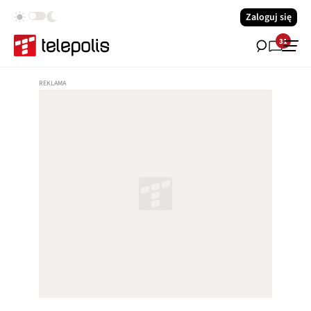
Zaloguj się
31