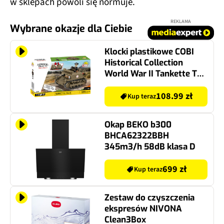
w sklepach powoli się normuje.
REKLAMA
Wybrane okazje dla Ciebie
Klocki plastikowe COBI
Historical Collection
World War II Tankette TK-
3 / Le. Pzkpfw tk COBI-
2658
108.99 zł
Kup teraz
Okap BEKO b300
BHCA62322BBH
345m3/h 58dB klasa D
699 zł
Kup teraz
Zestaw do czyszczenia
ekspresów NIVONA
Clean3Box