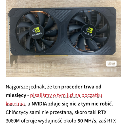
Najgorsze jednak, że ten
proceder trwa od
miesięcy
-
pisaliśmy o tym już na początku
kwietnia
, a
NVIDIA zdaje się nic z tym nie robić
.
Chińczycy sami nie przestaną, skoro taki RTX
3060M oferuje wydajność około
50 MH/s
, zaś RTX