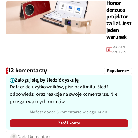
Honor
dorzuca
projektor
za 1 zł. Jest
jeden
warunek
MARIAN
0
SZUTIAK
12 komentarzy
Popularne
Zaloguj się, by śledzić dyskuję
Dołącz do użytkowników, pisz bez limitu, śledź
odpowiedzi oraz reakcje na swoje komentarze. Nie
przegap ważnych rozmów!
Możesz dodać 3 komentarze w ciągu 14 dni
Załóż konto
Dodaj komentarz