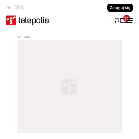
Zaloguj się
22