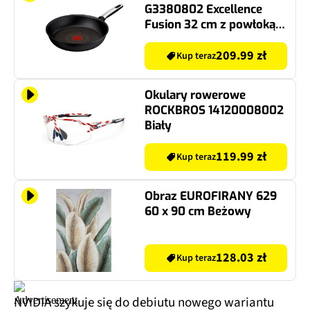
G3380802 Excellence
Fusion 32 cm z powłoką
Fusion Core
209.99 zł
Kup teraz
Okulary rowerowe
ROCKBROS 14120008002
Biały
119.99 zł
Kup teraz
Obraz EUROFIRANY 629
60 x 90 cm Beżowy
128.03 zł
Kup teraz
NVIDIA szykuje się do debiutu nowego wariantu