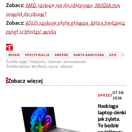
Zobacz:
AMD szykuje się do ofensywy. NVIDIA ma
powód do obaw?
Zobacz:
ASUS szykuje płytę główną, którą będziesz
mógł schłodzić wodą
NVIDIA
SPECYFIKACJA
AMPERE
KARTA GRAFICZNA
GPU
GEFOR
Źródła zdjęć: Telepolis / Damian Jaroszewsski
Źródła tekstu: Wccftech, oprac. własne
Zobacz więcej
07 SIE
SPRZĘT
2026
Nadciąga
laptop cienki
jak żyleta.
To będzie