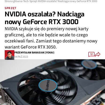
Strona główna
Tech
Sprzęt
NVIDIA oszalała? Nadciąga nowy GeForce RTX 3000
SPRZĘT
NVIDIA oszalała? Nadciąga
nowy GeForce RTX 3000
NVIDIA szykuje się do premiery nowej karty
graficznej, ale to nie będzie wcale to czego
oczekiwali fani. Zamiast tego dostaniemy nowy
wariant GeForce RTX 3050.
PRZEMYSŁAW BANASIAK (YOKAI)
12
04 PAŹ 2023