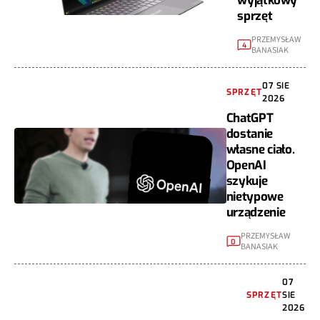
wyjątkowy
sprzęt
PRZEMYSŁAW
4
BANASIAK
07 SIE
SPRZĘT
2026
ChatGPT
dostanie
własne ciało.
OpenAI
szykuje
nietypowe
urządzenie
PRZEMYSŁAW
0
BANASIAK
07
SPRZĘT
SIE
2026