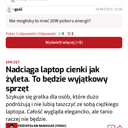
~gość
04 PAŹ 2023 · 22:36
Nie mogłoby to mieć 20W poboru energii?
0
2
Pokaż 2 odpowiedzi
Odpowiedz
Wyświetl więcej (+8)
SPRZĘT
Nadciąga laptop cienki jak
żyleta. To będzie wyjątkowy
sprzęt
Szykuje się gratka dla osób, które dużo
podróżują i nie lubią taszczyć ze sobą ciężkiego
laptopa. Całość wygląda elegancko, ale tanio
raczej nie będzie.
PRZEMYSŁAW BANASIAK (YOKAI)
4