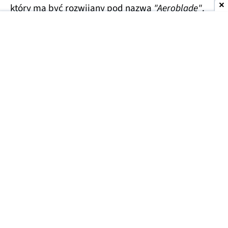
który ma być rozwijany pod nazwą
"Aeroblade"
.
Jego obudowa wygląda
wręcz absurdalnie
smukło.
Specyfikacja techniczna pozostaje na razie