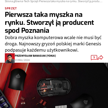
Strona główna
Tech
Sprzęt
Pierwsza taka myszka na rynku. Stworzył ją producent spod Poznania
SPRZĘT
Pierwsza taka myszka na
rynku. Stworzył ją producent
spod Poznania
Dobra myszka komputerowa wcale nie musi być
droga. Najnowszy gryzoń polskiej marki Genesis
podpasuje każdemu użytkownikowi.
PRZEMYSŁAW BANASIAK (YOKAI)
9
13 MAJ 2024