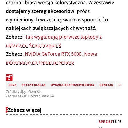
czarna i białą wersja kolorystyczna.
W zestawie
dostajemy szereg akcesoriów
, prócz
wymienionych wcześniej warto wspomnieć o
naklejkach zwiększających chwytność.
Zobacz:
Tak wyglądają pierwsze laptopy z
układami Snapdragon X
Zobacz:
NVIDIA GeForce RTX 5000. Nowe
informacje na temat premiery
CENA
SPECYFIKACJA
MYSZKA BEZPRZEWODOWA
GENESIS
MYSZ
Źródła zdjęć: Genesis
Źródła tekstu: oprac. własne
Zobacz więcej
SPRZĘT
19:46