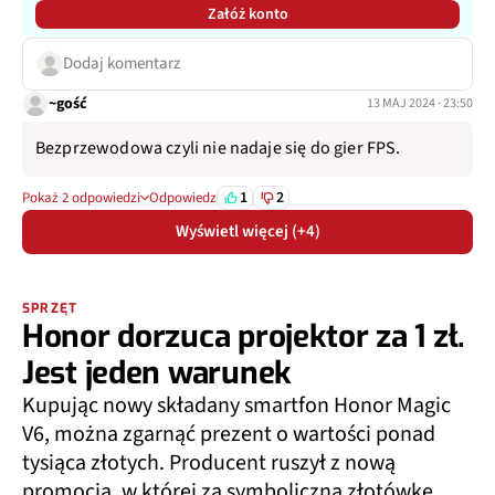
Załóż konto
Dodaj komentarz
~gość
13 MAJ 2024 · 23:50
Bezprzewodowa czyli nie nadaje się do gier FPS.
1
2
Pokaż 2 odpowiedzi
Odpowiedz
Wyświetl więcej (+4)
SPRZĘT
Honor dorzuca projektor za 1 zł.
Jest jeden warunek
Kupując nowy składany smartfon Honor Magic
V6, można zgarnąć prezent o wartości ponad
tysiąca złotych. Producent ruszył z nową
promocją, w której za symboliczną złotówkę