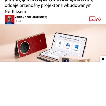
oddaje przenośny projektor z wbudowanym
Netfliksem.
MARIAN SZUTIAK (MSNET)
0
19:46
Dodaj do ulubionych źródeł w Google
Kupujesz smartfon, odbierasz projektor
Honor rozpoczął sierpniową akcję promocyjną