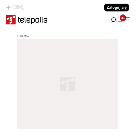
Zaloguj się
33