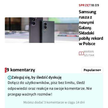
SPRZĘT
18:09
Samsung
rusza z
nowymi
Galaxy.
Składaki
pobiły rekord
w Polsce
MARIAN
1
SZUTIAK
9 komentarzy
Popularne
Zaloguj się, by śledzić dyskuję
Dołącz do użytkowników, pisz bez limitu, śledź
odpowiedzi oraz reakcje na swoje komentarze. Nie
przegap ważnych rozmów!
Możesz dodać 3 komentarze w ciągu 14 dni