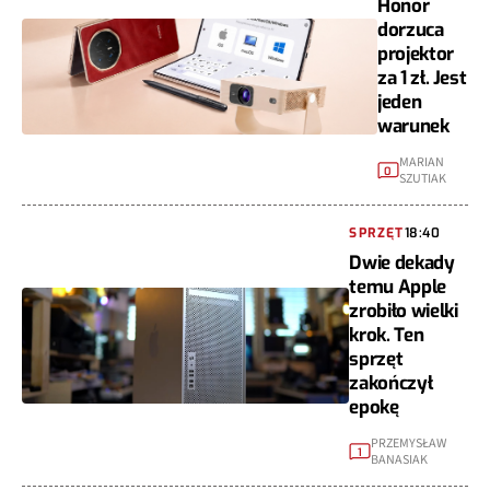
Honor
dorzuca
projektor
za 1 zł. Jest
jeden
warunek
MARIAN
0
SZUTIAK
SPRZĘT
18:40
Dwie dekady
temu Apple
zrobiło wielki
krok. Ten
sprzęt
zakończył
epokę
PRZEMYSŁAW
1
BANASIAK