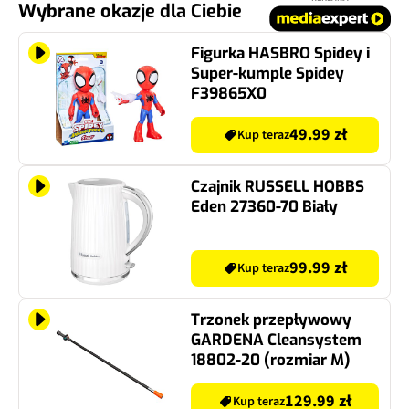
Wybrane okazje dla Ciebie
Figurka HASBRO Spidey i
Super-kumple Spidey
F39865X0
49.99 zł
Kup teraz
Czajnik RUSSELL HOBBS
Eden 27360-70 Biały
99.99 zł
Kup teraz
Trzonek przepływowy
GARDENA Cleansystem
18802-20 (rozmiar M)
129.99 zł
Kup teraz