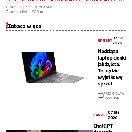
VESA
DISPLAYPORT
DISPLAYPORT 2.1
DISPLAYPORT 2.1 SPECYFI
Źródła zdjęć: Shutterstock
Źródła tekstu: PCGamer
Zobacz więcej
07 SIE
SPRZĘT
2026
Nadciąga
laptop cienki
jak żyleta.
To będzie
wyjątkowy
sprzęt
PRZEMYSŁAW
4
BANASIAK
07 SIE
SPRZĘT
2026
ChatGPT