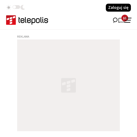
Zaloguj się
10