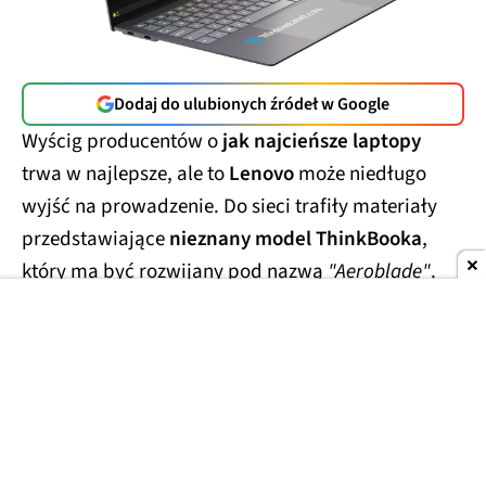
Dodaj do ulubionych źródeł w Google
Wyścig producentów o
jak najcieńsze laptopy
trwa w najlepsze, ale to
Lenovo
może niedługo
wyjść na prowadzenie. Do sieci trafiły materiały
przedstawiające
nieznany model ThinkBooka
,
który ma być rozwijany pod nazwą
"Aeroblade"
.
Jego obudowa wygląda
wręcz absurdalnie
smukło.