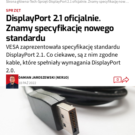
Strona główna
Tech
Sprzęt
DisplayPort 2.1 oficjalnie. Znamy specyfikację nowego standardu
SPRZĘT
DisplayPort 2.1 oficjalnie.
Znamy specyfikację nowego
standardu
VESA zaprezentowała specyfikację standardu
DisplayPort 2.1. Co ciekawe, są z nim zgodne
kable, które spełniały wymagania DisplayPort
2.0.
DAMIAN JAROSZEWSKI (NER1O)
0
18 PAŹ 2022