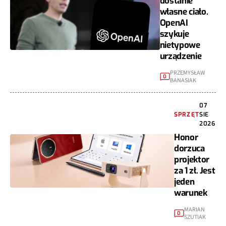
dostanie
własne ciało.
OpenAI
szykuje
nietypowe
urządzenie
PRZEMYSŁAW
0
BANASIAK
07
SPRZĘT
SIE
2026
Honor
dorzuca
projektor
za 1 zł. Jest
jeden
warunek
MARIAN
0
SZUTIAK