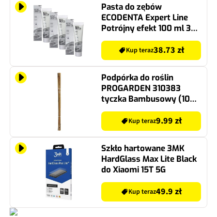
Pasta do zębów
ECODENTA Expert Line
Potrójny efekt 100 ml 3
szt.
38.73 zł
Kup teraz
Podpórka do roślin
PROGARDEN 310383
tyczka Bambusowy (10
szt.)
9.99 zł
Kup teraz
Szkło hartowane 3MK
HardGlass Max Lite Black
do Xiaomi 15T 5G
49.9 zł
Kup teraz