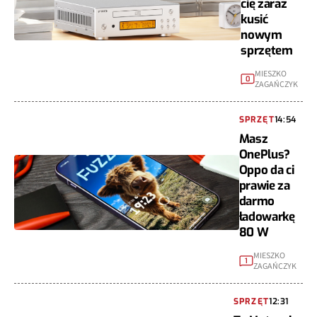
cię zaraz
kusić
nowym
sprzętem
MIESZKO
0
ZAGAŃCZYK
SPRZĘT
14:54
Masz
OnePlus?
Oppo da ci
prawie za
darmo
ładowarkę
80 W
MIESZKO
1
ZAGAŃCZYK
SPRZĘT
12:31