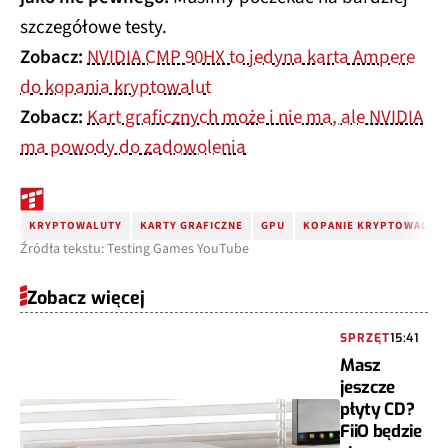
szczegółowe testy.
Zobacz:
NVIDIA CMP 90HX to jedyna karta Ampere
do kopania kryptowalut
Zobacz:
Kart graficznych może i nie ma, ale NVIDIA
ma powody do zadowolenia
KRYPTOWALUTY
KARTY GRAFICZNE
GPU
KOPANIE KRYPTOWALUT
Źródła tekstu: Testing Games YouTube
Zobacz więcej
SPRZĘT
15:41
Masz
jeszcze
płyty CD?
FiiO będzie