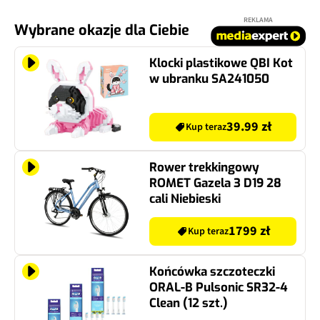
REKLAMA
Wybrane okazje dla Ciebie
Klocki plastikowe QBI Kot
w ubranku SA241050
39.99 zł
Kup teraz
Rower trekkingowy
ROMET Gazela 3 D19 28
cali Niebieski
1799 zł
Kup teraz
Końcówka szczoteczki
ORAL-B Pulsonic SR32-4
Clean (12 szt.)