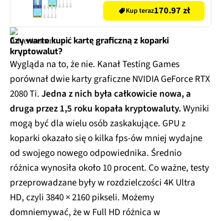
170.97 zł
Kup teraz
Czy warto kupić kartę graficzną z koparki
kryptowalut?
Wygląda na to, że nie. Kanał Testing Games
porównał dwie karty graficzne NVIDIA GeForce RTX
2080 Ti.
Jedna z nich była całkowicie nowa, a
druga przez 1,5 roku kopała kryptowaluty.
Wyniki
mogą być dla wielu osób zaskakujące. GPU z
koparki okazało się o kilka fps-ów mniej wydajne
od swojego nowego odpowiednika. Średnio
różnica wynosiła około 10 procent. Co ważne, testy
przeprowadzane były w rozdzielczości 4K Ultra
HD, czyli 3840 × 2160 pikseli. Możemy
domniemywać, że w Full HD różnica w