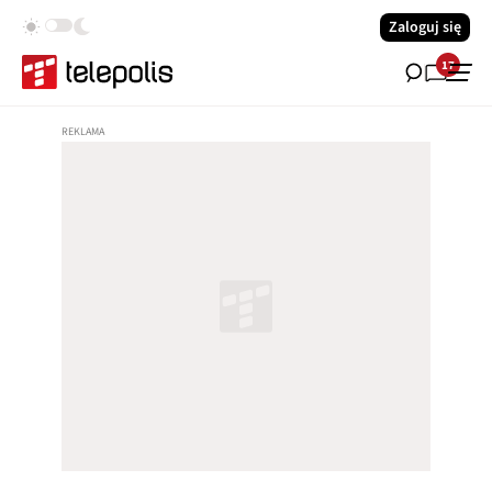
Zaloguj się
17