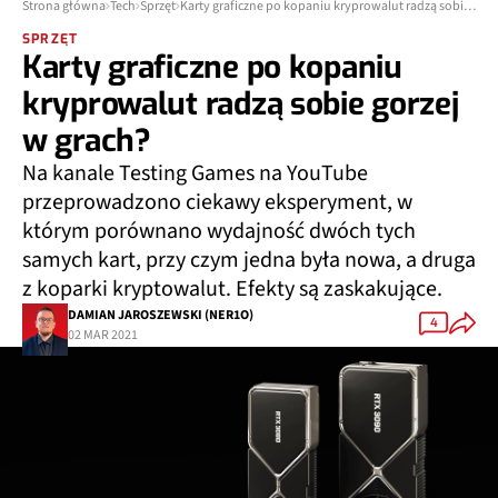
Strona główna
Tech
Sprzęt
Karty graficzne po kopaniu kryprowalut radzą sobie gorzej w grach?
SPRZĘT
Karty graficzne po kopaniu
kryprowalut radzą sobie gorzej
w grach?
Na kanale Testing Games na YouTube
przeprowadzono ciekawy eksperyment, w
którym porównano wydajność dwóch tych
samych kart, przy czym jedna była nowa, a druga
z koparki kryptowalut. Efekty są zaskakujące.
DAMIAN JAROSZEWSKI (NER1O)
4
02 MAR 2021