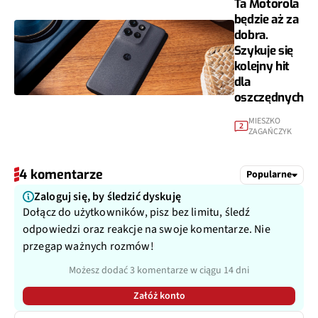
Ta Motorola
będzie aż za
dobra.
Szykuje się
kolejny hit
dla
oszczędnych
MIESZKO
2
ZAGAŃCZYK
4 komentarze
Popularne
Zaloguj się, by śledzić dyskuję
Dołącz do użytkowników, pisz bez limitu, śledź
odpowiedzi oraz reakcje na swoje komentarze. Nie
przegap ważnych rozmów!
Możesz dodać 3 komentarze w ciągu 14 dni
Załóż konto