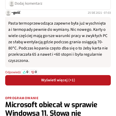
Dodaj komentarz
~gość
25 SIE 2021 · 07:03
Pasta termoprzewodząca zapewne była już wyschnięta
a i termopady pewnie do wymiany. Nic nowego. Karty o
wiele częściej mają gorsze warunki pracy w zwykłych PC
ze słabą wentylacją gdzie podczas grania osiągają 70-
80*C. Podczas kopania często dba się o to żeby karta nie
przekraczała 65 a nawet i <60 stopni i była regularnie
czyszczona.
0
0
Odpowiedz
Wyświetl więcej (+1)
OPROGRAMOWANIE
Microsoft obiecał w sprawie
Windowsa 11. Słowa nie