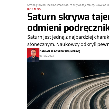
Strona główna
Tech
Kosmos
Saturn skrywa tajemnicę. Nowe odkr
KOSMOS
Saturn skrywa taj
odmieni podręcznik
Saturn jest jedną z najbardziej char
słonecznym. Naukowcy odkryli pewną 
DAMIAN JAROSZEWSKI (NER1O)
03 PAŹ 2023