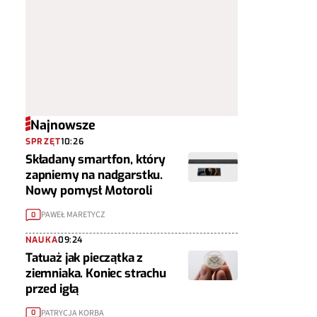
Najnowsze
SPRZĘT
10:26
Składany smartfon, który
zapniemy na nadgarstku.
Nowy pomysł Motoroli
PAWEŁ MARETYCZ
0
NAUKA
09:24
Tatuaż jak pieczątka z
ziemniaka. Koniec strachu
przed igłą
PATRYCJA KORBA
0