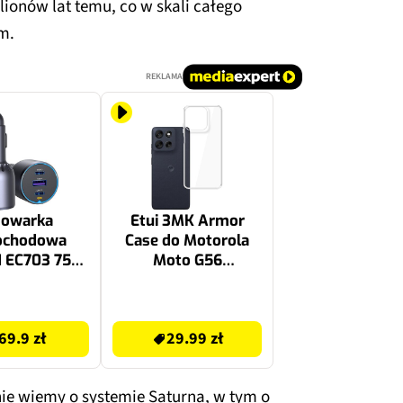
lionów lat temu, co w skali całego
m.
REKLAMA
dowarka
Etui 3MK Armor
ochodowa
Case do Motorola
 EC703 75W
Moto G56
zarny
Przezroczysty
29.99 zł
69.9 zł
29.99 zł
 nie wiemy o systemie Saturna, w tym o