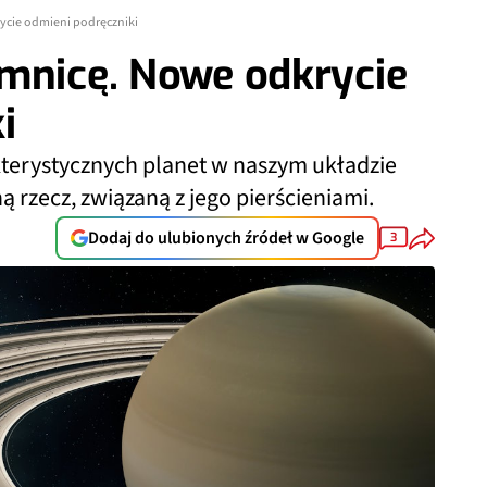
ycie odmieni podręczniki
emnicę. Nowe odkrycie
i
akterystycznych planet w naszym układzie
rzecz, związaną z jego pierścieniami.
Dodaj do ulubionych źródeł w Google
3