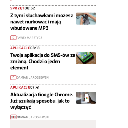
SPRZĘT
08:52
Z tymi słuchawkami możesz
nawet nurkować i mają
wbudowane MP3
PAWEŁ MARETYCZ
0
APLIKACJE
08:18
Twoja aplikacja do SMS-ów ze
zmianą. Chodzi o jeden
element
DAMIAN JAROSZEWSKI
0
APLIKACJE
07:41
Aktualizacja Google Chrome.
Już szukają sposobu, jak to
wyłączyć
DAMIAN JAROSZEWSKI
1