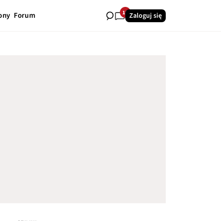
15
ony
Forum
Zaloguj się