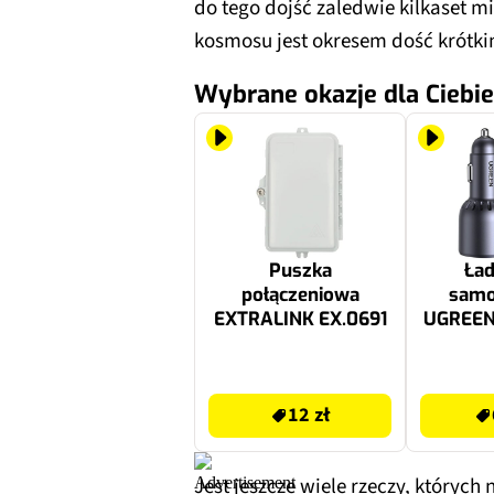
do tego dojść zaledwie kilkaset mi
kosmosu jest okresem dość krótki
Wybrane okazje dla Ciebie
Puszka
Ła
połączeniowa
sam
EXTRALINK EX.0691
UGREEN
C
12 zł
69.9 zł
12 zł
Jest jeszcze wiele rzeczy, których