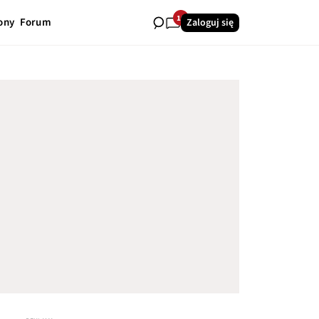
10
ony
Forum
Zaloguj się