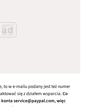
ad
e, to w e-mailu podany jest też numer
aktować się z działem wsparcia.
Co
z konta
service@paypal.com
, więc