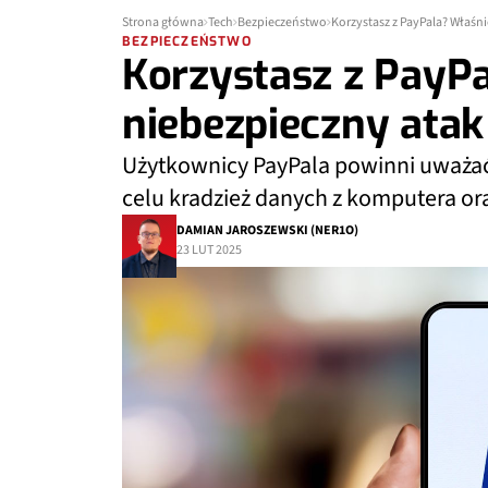
Strona główna
Tech
Bezpieczeństwo
Korzystasz z PayPala? Właśn
BEZPIECZEŃSTWO
Korzystasz z PayP
niebezpieczny atak
Użytkownicy PayPala powinni uważać
celu kradzież danych z komputera o
DAMIAN JAROSZEWSKI (NER1O)
23 LUT 2025