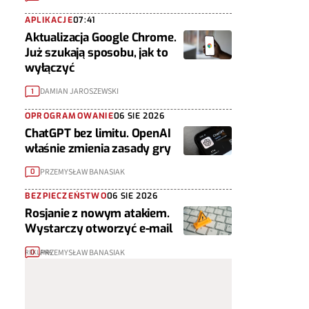
APLIKACJE
07:41
Aktualizacja Google Chrome.
Już szukają sposobu, jak to
wyłączyć
DAMIAN JAROSZEWSKI
1
OPROGRAMOWANIE
06 SIE 2026
ChatGPT bez limitu. OpenAI
właśnie zmienia zasady gry
PRZEMYSŁAW BANASIAK
0
BEZPIECZEŃSTWO
06 SIE 2026
Rosjanie z nowym atakiem.
Wystarczy otworzyć e-mail
PRZEMYSŁAW BANASIAK
0