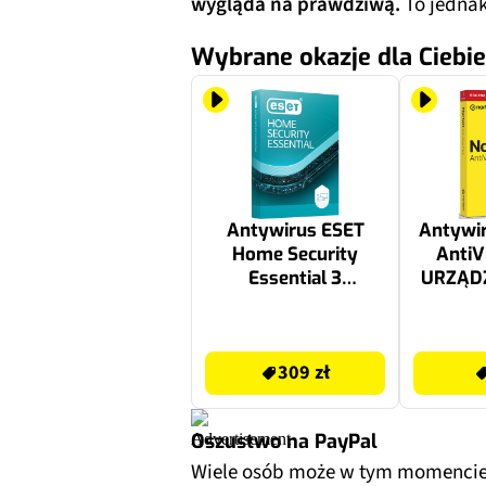
wygląda na prawdziwą.
To jednak
Wybrane okazje dla Ciebie
Antywirus ESET
Antywi
Home Security
AntiV
Essential 3
URZĄDZ
URZĄDZENIA 2 LATA
Kod a
Kod aktywacyjny
309 zł
60 zł
309 zł
Oszustwo na PayPal
Wiele osób może w tym momencie 