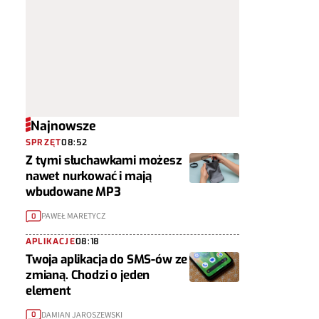
Najnowsze
SPRZĘT
08:52
Z tymi słuchawkami możesz
nawet nurkować i mają
wbudowane MP3
PAWEŁ MARETYCZ
0
APLIKACJE
08:18
Twoja aplikacja do SMS-ów ze
zmianą. Chodzi o jeden
element
DAMIAN JAROSZEWSKI
0