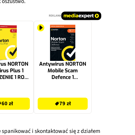
 oszustwo.
REKLAMA
rus NORTON
Antywirus NORTON
irus Plus 1
Mobile Scam
ENIE 1 ROK
Defence 1
ktywacyjny
URZĄDZENIE 1 ROK
Kod aktywacyjny
79 zł
60 zł
79 zł
spanikować i skontaktować się z działem