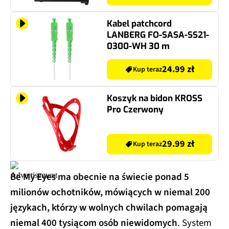
Kabel patchcord
LANBERG FO-SASA-SS21-
0300-WH 30 m
24.99 zł
Kup teraz
Koszyk na bidon KROSS
Pro Czerwony
29.99 zł
Kup teraz
Be My Eyes ma obecnie na świecie ponad 5
milionów ochotników, mówiących w niemal 200
językach, którzy w wolnych chwilach pomagają
niemal 400 tysiącom osób niewidomych
. System