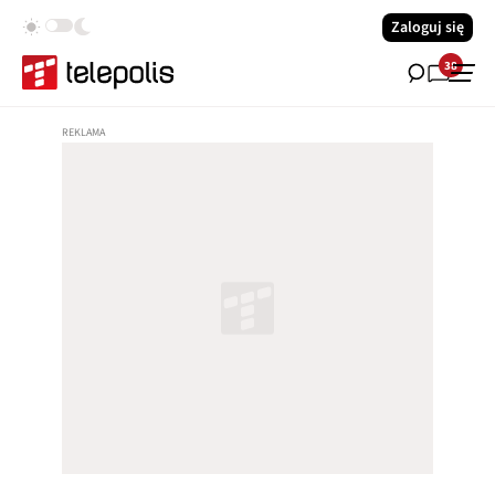
Zaloguj się
38