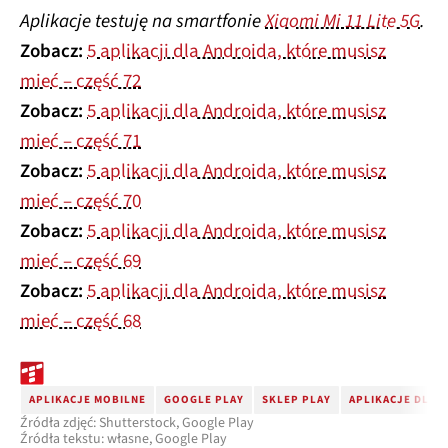
Aplikacje testuję na smartfonie
Xiaomi Mi 11 Lite 5G
.
Zobacz:
5 aplikacji dla Androida, które musisz
mieć – część 72
Zobacz:
5 aplikacji dla Androida, które musisz
mieć – część 71
Zobacz:
5 aplikacji dla Androida, które musisz
mieć – część 70
Zobacz:
5 aplikacji dla Androida, które musisz
mieć – część 69
Zobacz:
5 aplikacji dla Androida, które musisz
mieć – część 68
APLIKACJE MOBILNE
GOOGLE PLAY
SKLEP PLAY
APLIKACJE DLA 
Źródła zdjęć: Shutterstock, Google Play
Źródła tekstu: własne, Google Play