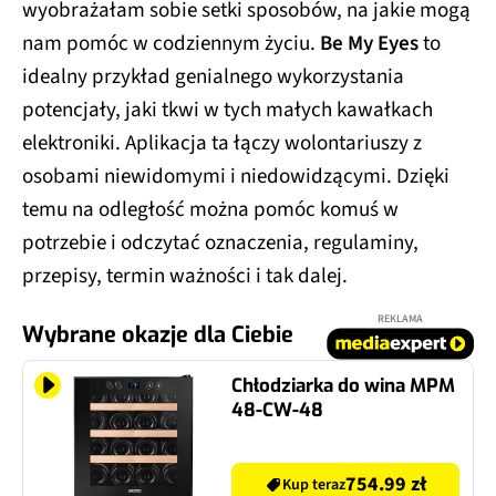
wyobrażałam sobie setki sposobów, na jakie mogą
nam pomóc w codziennym życiu.
Be My Eyes
to
idealny przykład genialnego wykorzystania
potencjały, jaki tkwi w tych małych kawałkach
elektroniki. Aplikacja ta łączy wolontariuszy z
osobami niewidomymi i niedowidzącymi. Dzięki
temu na odległość można pomóc komuś w
potrzebie i odczytać oznaczenia, regulaminy,
przepisy, termin ważności i tak dalej.
REKLAMA
Wybrane okazje dla Ciebie
Chłodziarka do wina MPM
48-CW-48
754.99 zł
Kup teraz