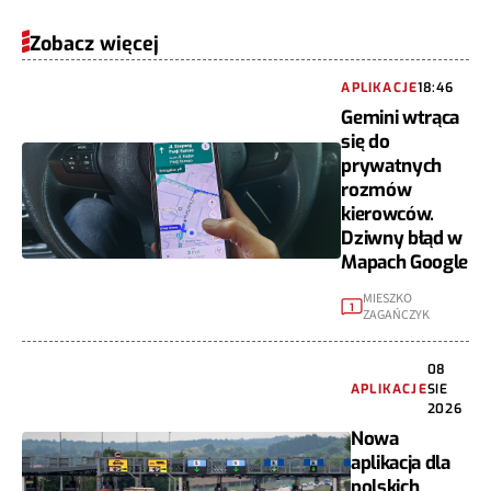
Zobacz więcej
APLIKACJE
18:46
Gemini wtrąca
się do
prywatnych
rozmów
kierowców.
Dziwny błąd w
Mapach Google
MIESZKO
1
ZAGAŃCZYK
08
APLIKACJE
SIE
2026
Nowa
aplikacja dla
polskich