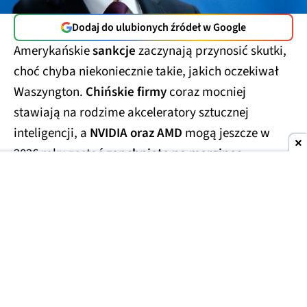
Dodaj do ulubionych źródeł w Google
Amerykańskie
sankcje
zaczynają przynosić skutki,
choć chyba niekoniecznie takie, jakich oczekiwał
Waszyngton.
Chińskie firmy
coraz mocniej
stawiają na rodzime akceleratory sztucznej
inteligencji, a
NVIDIA oraz AMD
mogą jeszcze w
2026 roku zostać
zepchnięte na margines
tamtejszego rynku.