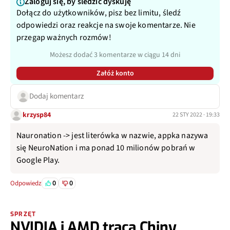
Zaloguj się, by śledzić dyskuję
Dołącz do użytkowników, pisz bez limitu, śledź
odpowiedzi oraz reakcje na swoje komentarze. Nie
przegap ważnych rozmów!
Możesz dodać 3 komentarze w ciągu 14 dni
Załóż konto
Dodaj komentarz
krzysp84
22 STY 2022 · 19:33
Nauronation -> jest literówka w nazwie, appka nazywa
się NeuroNation i ma ponad 10 milionów pobrań w
Google Play.
0
0
Odpowiedz
SPRZĘT
NVIDIA i AMD tracą Chiny.