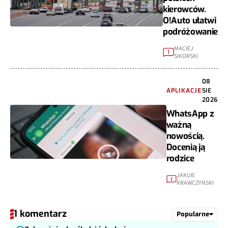
kierowców.
O!Auto ułatwi
podróżowanie
MACIEJ
1
SIKORSKI
08
APLIKACJE
SIE
2026
WhatsApp z
ważną
nowością.
Docenią ją
rodzice
JAKUB
1
KRAWCZYŃSKI
1 komentarz
Popularne