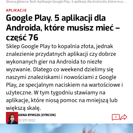
Strona główna
Tech
Aplikacje
Google Play. 5 aplikacji dla Androida, które musisz mieć – część 76
APLIKACJE
Google Play. 5 aplikacji dla
Androida, które musisz mieć –
część 76
Sklep Google Play to kopalnia złota, jednak
znalezienie przydatnych aplikacji czy dobrze
wykonanych gier na Androida to niezłe
wyzwanie. Dlatego co weekend dzielimy się
naszymi znaleziskami i nowościami z Google
Play, ze specjalnym naciskiem na wartościowe i
użyteczne. W tym tygodniu stawiamy na
aplikacje, które niosą pomoc na mniejszą lub
większą skalę.
ANNA RYMSZA (XYRCON)
1
22 STY 2022