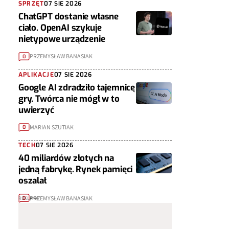
SPRZĘT
07 SIE 2026
ChatGPT dostanie własne
ciało. OpenAI szykuje
nietypowe urządzenie
PRZEMYSŁAW BANASIAK
0
APLIKACJE
07 SIE 2026
Google AI zdradziło tajemnicę
gry. Twórca nie mógł w to
uwierzyć
MARIAN SZUTIAK
0
TECH
07 SIE 2026
40 miliardów złotych na
jedną fabrykę. Rynek pamięci
oszalał
PRZEMYSŁAW BANASIAK
0