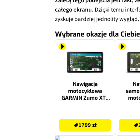
Zaletą tego podejścia jest fakt, 
całego ekranu.
Dzięki temu interfe
zyskuje bardziej jednolity wygląd.
Wybrane okazje dla Ciebie
Nawigacja
Na
motocyklowa
samo
GARMIN Zumo XT2
mot
6'' Europa,
GARMI
satelitarna,
010-0
1799 zł
2749 zł
dodatkowe mapy
Europa,
1799 zł
śledzen
w teren
road 