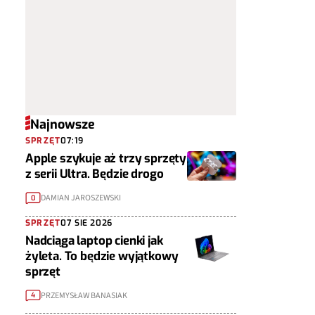
Najnowsze
SPRZĘT
07:19
Apple szykuje aż trzy sprzęty
z serii Ultra. Będzie drogo
DAMIAN JAROSZEWSKI
0
SPRZĘT
07 SIE 2026
Nadciąga laptop cienki jak
żyleta. To będzie wyjątkowy
sprzęt
PRZEMYSŁAW BANASIAK
4