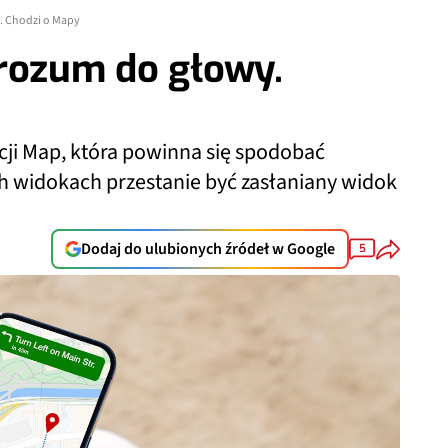
. Chodzi o Mapy
 rozum do głowy.
ji Map, która powinna się spodobać
 widokach przestanie być zasłaniany widok
Dodaj do ulubionych źródeł w Google
5