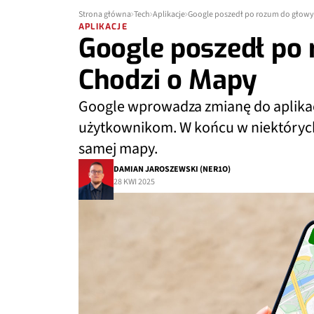
Strona główna
Tech
Aplikacje
Google poszedł po rozum do głowy
APLIKACJE
Google poszedł po
Chodzi o Mapy
Google wprowadza zmianę do aplikac
użytkownikom. W końcu w niektórych
samej mapy.
DAMIAN JAROSZEWSKI (NER1O)
28 KWI 2025