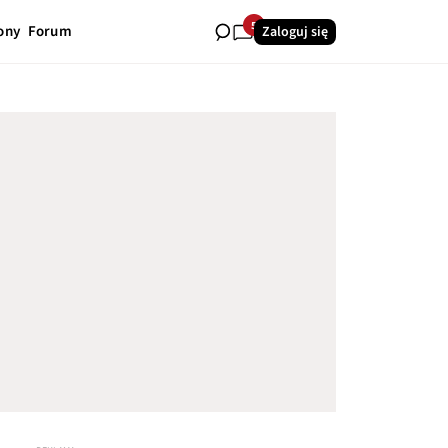
5
ony
Forum
Zaloguj się