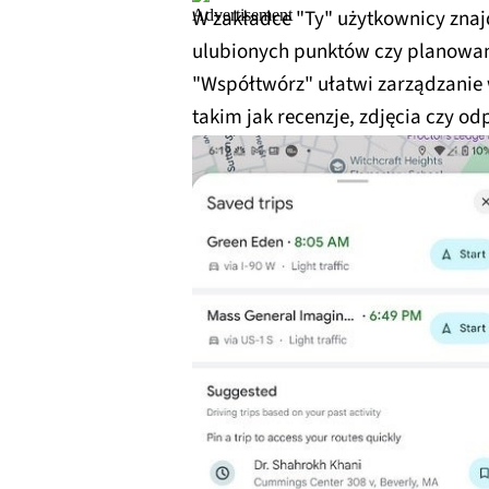
W zakładce "Ty" użytkownicy znajd
topog
ulubionych punktów czy planowan
"Współtwórz" ułatwi zarządzani
takim jak recenzje, zdjęcia czy o