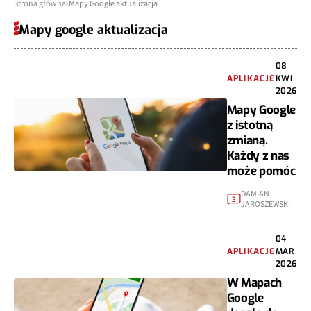
Strona główna
Mapy Google aktualizacja
Mapy google aktualizacja
08
APLIKACJE
KWI
2026
Mapy Google
z istotną
zmianą.
Każdy z nas
może pomóc
DAMIAN
3
JAROSZEWSKI
04
APLIKACJE
MAR
2026
W Mapach
Google