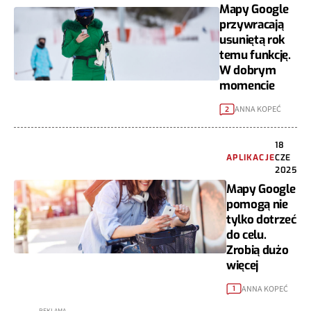
Mapy Google
przywracają
usuniętą rok
temu funkcję.
W dobrym
momencie
ANNA KOPEĆ
2
18
APLIKACJE
CZE
2025
Mapy Google
pomogą nie
tylko dotrzeć
do celu.
Zrobią dużo
więcej
ANNA KOPEĆ
1