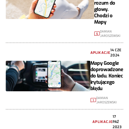
rozum do
głowy.
Chodzi o
Mapy
DAMIAN
5
JAROSZEWSKI
14 CZE
APLIKACJE
2024
Mapy Google
doprowadzone
do ładu. Koniec
irytującego
błędu
DAMIAN
1
JAROSZEWSKI
17
APLIKACJE
PAŹ
2023