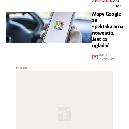
APLIKACJE
MAJ
2022
Mapy Google
ze
spektakularną
nowością.
Jest co
oglądać
DAMIAN
2
JAROSZEWSKI