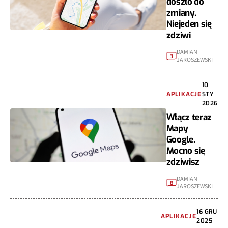
doszło do
zmiany.
Niejeden się
zdziwi
DAMIAN
3
JAROSZEWSKI
10
APLIKACJE
STY
2026
Włącz teraz
Mapy
Google.
Mocno się
zdziwisz
DAMIAN
8
JAROSZEWSKI
16 GRU
APLIKACJE
2025