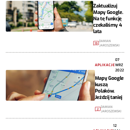
Zaktualizuj
Mapy Google.
Na tę funkcję
czekaliśmy 4
lata
DAMIAN
19
JAROSZEWSKI
07
APLIKACJE
WRZ
2022
Mapy Google
kuszą
Polaków.
Jeździj taniej
DAMIAN
2
JAROSZEWSKI
12