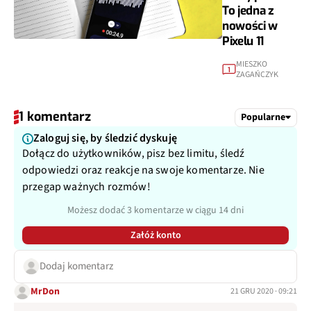
To jedna z
nowości w
Pixelu 11
MIESZKO
1
ZAGAŃCZYK
1 komentarz
Popularne
Zaloguj się, by śledzić dyskuję
Dołącz do użytkowników, pisz bez limitu, śledź
odpowiedzi oraz reakcje na swoje komentarze. Nie
przegap ważnych rozmów!
Możesz dodać 3 komentarze w ciągu 14 dni
Załóż konto
Dodaj komentarz
MrDon
21 GRU 2020 · 09:21