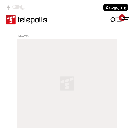
Zaloguj się
28