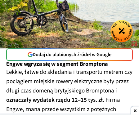
Dodaj do ulubionych źródeł w Google
Engwe wgryza się w segment Bromptona
Lekkie, łatwe do składania i transportu metrem czy
pociągiem miejskie rowery elektryczne były przez
długi czas domeną brytyjskiego Bromptona i
oznaczały wydatek rzędu 12–15 tys. zł
. Firma
Engwe, znana przede wszystkim z potężnych
rowerów klasy enduro (tzw. fat bike'i) i klasycznych
rowerów miejskich, postanowiła w tym sezonie
spróbować swoich sił i w tym segmencie. Engwe