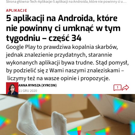
Strona główna
Tech
Aplikacje
5 aplikacji na Androida, które nie powinny ci umknąć w tym tygodniu – część 34
APLIKACJE
5 aplikacji na Androida, które
nie powinny ci umknąć w tym
tygodniu – część 34
Google Play to prawdziwa kopalnia skarbów,
jednak znalezienie przydatnych, starannie
wykonanych aplikacji bywa trudne. Stąd pomysł,
by podzielić się z Wami naszymi znaleziskami –
liczymy też na wasze opinie i propozycje.
ANNA RYMSZA (XYRCON)
1
11 GRU 2020