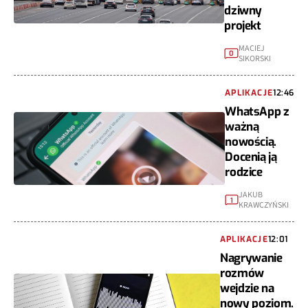
dziwny
projekt
MACIEJ
0
SIKORSKI
APLIKACJE
12:46
WhatsApp z
ważną
nowością.
Docenią ją
rodzice
JAKUB
1
KRAWCZYŃSKI
APLIKACJE
12:01
Nagrywanie
rozmów
wejdzie na
nowy poziom.