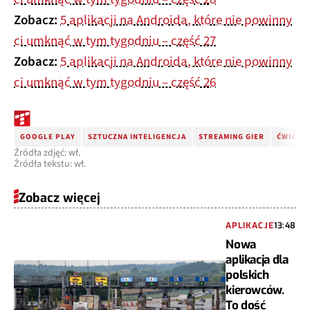
Zobacz:
5 aplikacji na Androida, które nie powinny
ci umknąć w tym tygodniu – część 27
Zobacz:
5 aplikacji na Androida, które nie powinny
ci umknąć w tym tygodniu – część ​​​​​​26
GOOGLE PLAY
SZTUCZNA INTELIGENCJA
STREAMING GIER
ĆWICZE
Źródła zdjęć: wł.
Źródła tekstu: wł.
Zobacz więcej
APLIKACJE
13:48
Nowa
aplikacja dla
polskich
kierowców.
To dość