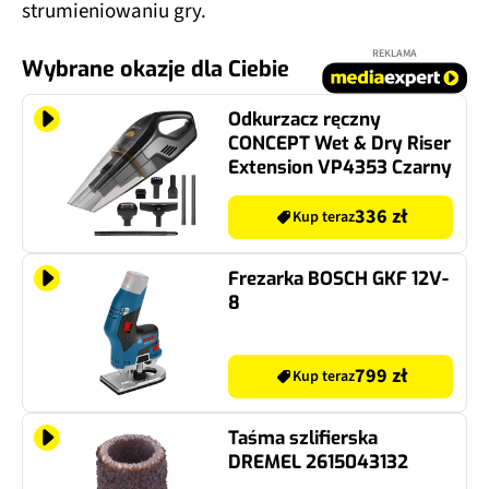
strumieniowaniu gry.
REKLAMA
Wybrane okazje dla Ciebie
Odkurzacz ręczny
CONCEPT Wet & Dry Riser
Extension VP4353 Czarny
336 zł
Kup teraz
Frezarka BOSCH GKF 12V-
8
799 zł
Kup teraz
Taśma szlifierska
DREMEL 2615043132