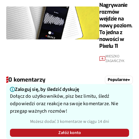
Nagrywanie
rozmów
wejdzie na
nowy poziom.
To jedna z
nowości w
Pixelu 11
MIESZKO
4
ZAGAŃCZYK
0 komentarzy
Popularne
Zaloguj się, by śledzić dyskuję
Dołącz do użytkowników, pisz bez limitu, śledź
odpowiedzi oraz reakcje na swoje komentarze. Nie
przegap ważnych rozmów!
Możesz dodać 3 komentarze w ciągu 14 dni
Załóż konto