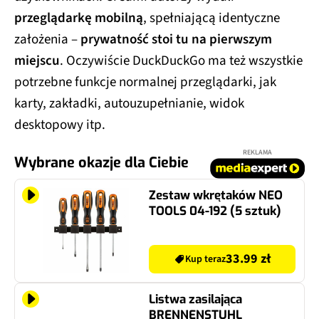
przeglądarkę mobilną
, spełniającą identyczne
założenia –
prywatność stoi tu na pierwszym
miejscu
. Oczywiście DuckDuckGo ma też wszystkie
potrzebne funkcje normalnej przeglądarki, jak
karty, zakładki, autouzupełnianie, widok
desktopowy itp.
REKLAMA
Wybrane okazje dla Ciebie
Zestaw wkrętaków NEO
TOOLS 04-192 (5 sztuk)
33.99 zł
Kup teraz
Listwa zasilająca
BRENNENSTUHL