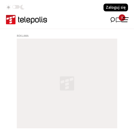
Zaloguj się
7