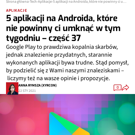
Strona główna
Tech
Aplikacje
5 aplikacji na Androida, które nie powinny ci umknąć w tym tygodniu – część 37
APLIKACJE
5 aplikacji na Androida, które
nie powinny ci umknąć w tym
tygodniu – część 37
Google Play to prawdziwa kopalnia skarbów,
jednak znalezienie przydatnych, starannie
wykonanych aplikacji bywa trudne. Stąd pomysł,
by podzielić się z Wami naszymi znaleziskami –
liczymy też na wasze opinie i propozycje.
ANNA RYMSZA (XYRCON)
0
22 STY 2021