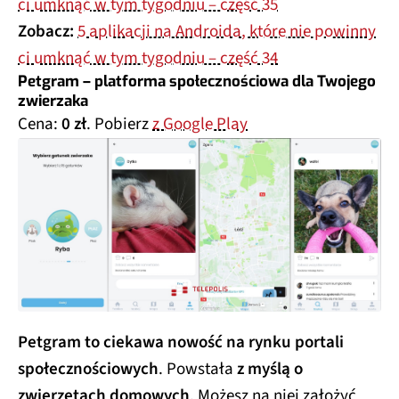
ci umknąć w tym tygodniu – część 35
Zobacz:
5 aplikacji na Androida, które nie powinny
ci umknąć w tym tygodniu – część 34
Petgram – platforma społecznościowa dla Twojego
zwierzaka
Cena:
0 zł
. Pobierz
z Google Play
Petgram to ciekawa nowość na rynku portali
społecznościowych
. Powstała
z myślą o
zwierzętach domowych
. Możesz na niej założyć