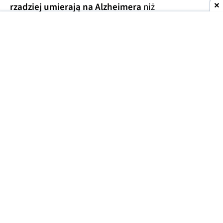
rzadziej umierają na Alzheimera
niż
przedstawiciele innych grup zawodowych. Tak
wynika z analizy aktów zgonu 9 milionów
mieszkańców USA, którą opublikowano w 2024 r.
Uwzględniono w niej dane w zakresie od stycznia
2020 do grudnia 2022 r.