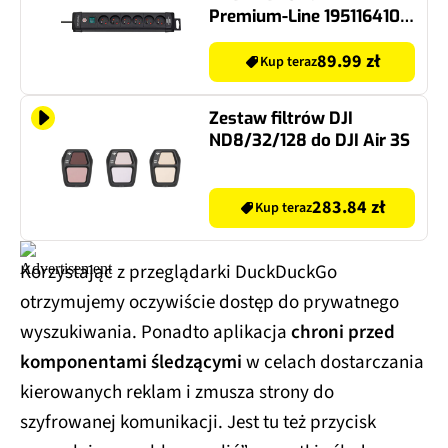
Premium-Line 1951164100
(3 m) Czarny
89.99 zł
Kup teraz
Zestaw filtrów DJI
ND8/32/128 do DJI Air 3S
283.84 zł
Kup teraz
Korzystając z przeglądarki DuckDuckGo
otrzymujemy oczywiście dostęp do prywatnego
wyszukiwania. Ponadto aplikacja
chroni przed
komponentami śledzącymi
w celach dostarczania
kierowanych reklam i zmusza strony do
szyfrowanej komunikacji. Jest tu też przycisk