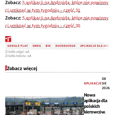
Zobacz:
5 aplikacji na Androida, które nie powinny
ci umknąć w tym tygodniu – część 31
Zobacz:
5 aplikacji na Androida, które nie powinny
ci umknąć w tym tygodniu – część 30
GOOGLE PLAY
SMOG
BIK
DUCKDUCKGO
APLIKACJE DLA ANDRO
Źródła zdjęć: wł.
Źródła tekstu: wł.
Zobacz więcej
08
APLIKACJE
SIE
2026
Nowa
aplikacja dla
polskich
kierowców.