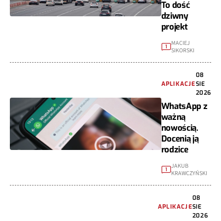
To dość
dziwny
projekt
MACIEJ
1
SIKORSKI
08
APLIKACJE
SIE
2026
WhatsApp z
ważną
nowością.
Docenią ją
rodzice
JAKUB
1
KRAWCZYŃSKI
08
APLIKACJE
SIE
2026