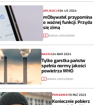
APLIKACJE
04 LIS 2024
mObywatel przypomina
o ważnej funkcji. Przyda
się zimą
DAMIAN JAROSZEWSKI
0
NAUKA
24 MAR 2024
Tylko garstka państw
spełnia normy jakości
powietrza WHO
DAMIAN JAROSZEWSKI
2
PORADNIKI
15 PAŹ 2023
Koniecznie pobierz