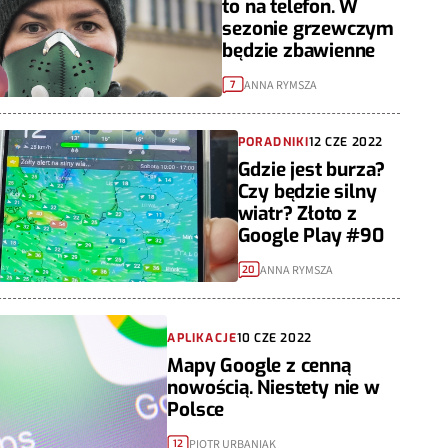
to na telefon. W
sezonie grzewczym
będzie zbawienne
ANNA RYMSZA
7
PORADNIKI
12 CZE 2022
Gdzie jest burza?
Czy będzie silny
wiatr? Złoto z
Google Play #90
ANNA RYMSZA
20
APLIKACJE
10 CZE 2022
Mapy Google z cenną
nowością. Niestety nie w
Polsce
PIOTR URBANIAK
12