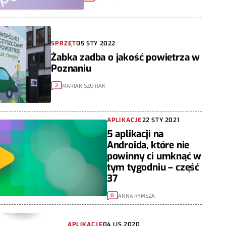
SPRZĘT
05 STY 2022
Żabka zadba o jakość powietrza w
Poznaniu
MARIAN SZUTIAK
2
APLIKACJE
22 STY 2021
5 aplikacji na
Androida, które nie
powinny ci umknąć w
tym tygodniu – część
37
ANNA RYMSZA
0
APLIKACJE
04 LIS 2020