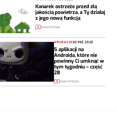
Kanarek ostrzeże przed złą
jakością powietrza, a Ty działaj
z jego nową funkcją
ANNA RYMSZA
0
APLIKACJE
30 PAŹ 2020
5 aplikacji na
Androida, które nie
powinny Ci umknąć w
tym tygodniu – część
28
ANNA RYMSZA
0