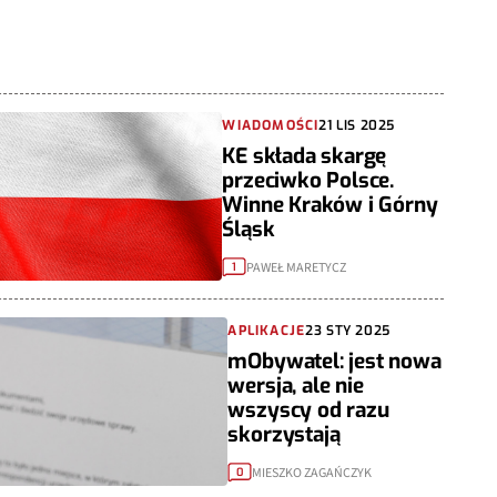
WIADOMOŚCI
21 LIS 2025
KE składa skargę
przeciwko Polsce.
Winne Kraków i Górny
Śląsk
PAWEŁ MARETYCZ
1
APLIKACJE
23 STY 2025
mObywatel: jest nowa
wersja, ale nie
wszyscy od razu
skorzystają
MIESZKO ZAGAŃCZYK
0