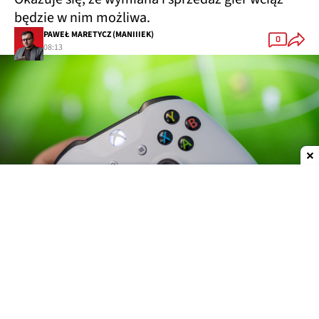
będzie w nim możliwa.
PAWEŁ MARETYCZ (MANIIIEK)
0
08:13
Dodaj do ulubionych źródeł w Google
Gry z Xbox 360 mają trafić na PC za pośrednictwem
aplikacji Xbox. Nie ma tu jednak mowy o