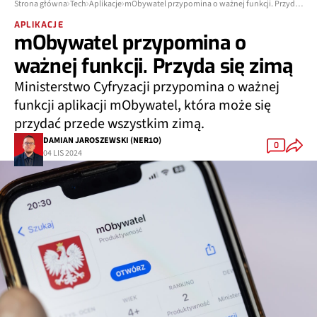
Strona główna
Tech
Aplikacje
mObywatel przypomina o ważnej funkcji. Przyda się zimą
APLIKACJE
mObywatel przypomina o
ważnej funkcji. Przyda się zimą
Ministerstwo Cyfryzacji przypomina o ważnej
funkcji aplikacji mObywatel, która może się
przydać przede wszystkim zimą.
DAMIAN JAROSZEWSKI (NER1O)
0
04 LIS 2024