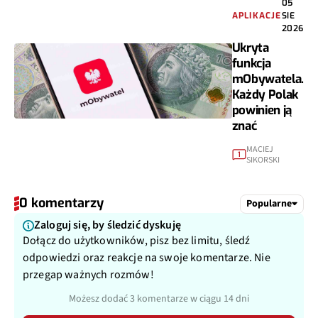
05
APLIKACJE
SIE
2026
Ukryta
funkcja
mObywatela.
Każdy Polak
powinien ją
znać
MACIEJ
1
SIKORSKI
0 komentarzy
Popularne
Zaloguj się, by śledzić dyskuję
Dołącz do użytkowników, pisz bez limitu, śledź
odpowiedzi oraz reakcje na swoje komentarze. Nie
przegap ważnych rozmów!
Możesz dodać 3 komentarze w ciągu 14 dni