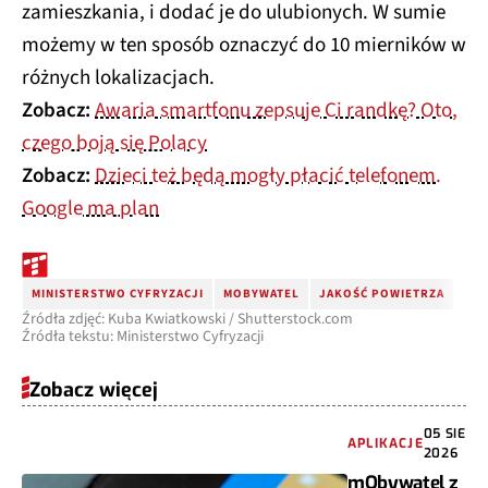
zamieszkania, i dodać je do ulubionych. W sumie
możemy w ten sposób oznaczyć do 10 mierników w
różnych lokalizacjach.
Zobacz:
Awaria smartfonu zepsuje Ci randkę? Oto,
czego boją się Polacy
Zobacz:
Dzieci też będą mogły płacić telefonem.
Google ma plan
MINISTERSTWO CYFRYZACJI
MOBYWATEL
JAKOŚĆ POWIETRZA
Źródła zdjęć: Kuba Kwiatkowski / Shutterstock.com
Źródła tekstu: Ministerstwo Cyfryzacji
Zobacz więcej
05 SIE
APLIKACJE
2026
mObywatel z