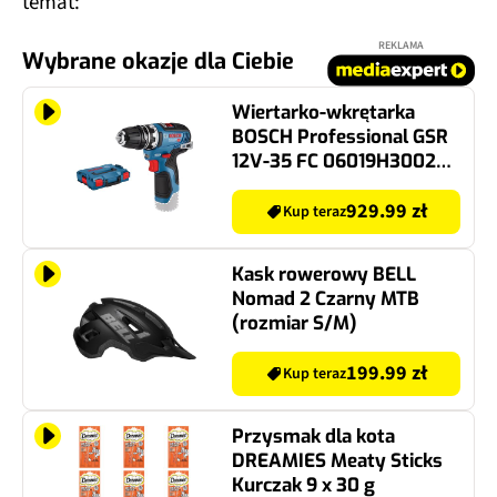
temat:
REKLAMA
Wybrane okazje dla Ciebie
Wiertarko-wkrętarka
BOSCH Professional GSR
12V-35 FC 06019H3002
SOLO
929.99 zł
Kup teraz
Kask rowerowy BELL
Nomad 2 Czarny MTB
(rozmiar S/M)
199.99 zł
Kup teraz
Przysmak dla kota
DREAMIES Meaty Sticks
Kurczak 9 x 30 g