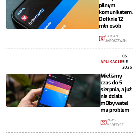
pilnym
komunikatem.
Dotknie 12
mln osób
DAMIAN
0
JAROSZEWSKI
05
APLIKACJE
SIE
2026
Mieliśmy
czas do 5
sierpnia, a już
nie działa.
mObywatel
ma problem
PAWEŁ
10
MARETYCZ