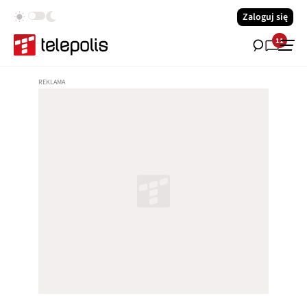
Zaloguj się
11