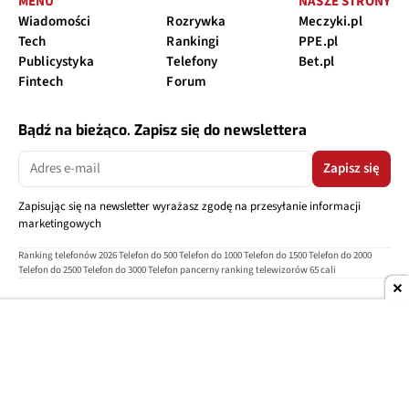
MENU
NASZE STRONY
Wiadomości
Rozrywka
Meczyki.pl
Tech
Rankingi
PPE.pl
Publicystyka
Telefony
Bet.pl
Fintech
Forum
Bądź na bieżąco. Zapisz się do newslettera
Zapisz się
Zapisując się na newsletter wyrażasz zgodę na przesyłanie informacji
marketingowych
Ranking telefonów 2026
Telefon do 500
Telefon do 1000
Telefon do 1500
Telefon do 2000
Telefon do 2500
Telefon do 3000
Telefon pancerny
ranking telewizorów 65 cali
O nas
Reklama
Regulamin
Polityka prywatności
Kontakt
Ustawienia prywatności
Copyright © 2004-2026
TELEPOLIS.PL
Telepolis.pl
jest częścią
OV Grupa sp. z o.o.