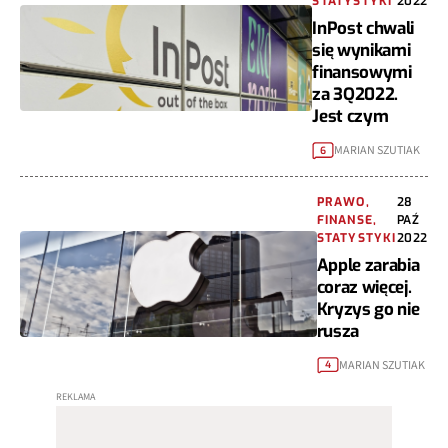
STATYSTYKI
2022
InPost chwali
się wynikami
finansowymi
za 3Q2022.
Jest czym
MARIAN SZUTIAK
6
PRAWO,
28
FINANSE,
PAŹ
STATYSTYKI
2022
Apple zarabia
coraz więcej.
Kryzys go nie
rusza
MARIAN SZUTIAK
4