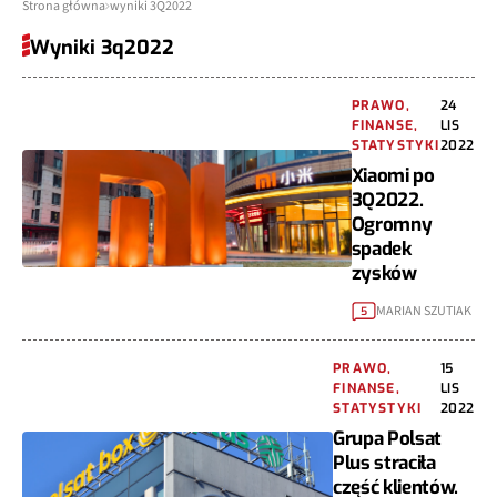
Strona główna
wyniki 3Q2022
Wyniki 3q2022
PRAWO,
24
FINANSE,
LIS
STATYSTYKI
2022
Xiaomi po
3Q2022.
Ogromny
spadek
zysków
MARIAN SZUTIAK
5
PRAWO,
15
FINANSE,
LIS
STATYSTYKI
2022
Grupa Polsat
Plus straciła
część klientów.