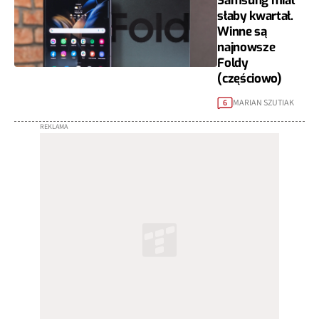
Samsung miał
słaby kwartał.
Winne są
najnowsze
Foldy
(częściowo)
MARIAN SZUTIAK
6