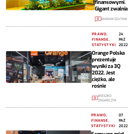
finansowymi.
Gigant zwalnia
MARIAN SZUTIAK
0
PRAWO,
24
FINANSE,
PAŹ
STATYSTYKI
2022
Orange Polska
prezentuje
wyniki za 3Q
2022. Jest
ciężko, ale
rośnie
MIESZKO
0
ZAGAŃCZYK
PRAWO,
07
FINANSE,
PAŹ
STATYSTYKI
2022