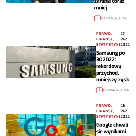
zarabia coraz
mniej
MARIAN SZUTIAK
3
PRAWO,
27
FINANSE,
PAŹ
STATYSTYKI
2022
Samsung po
3Q2022:
rekordowy
przychód,
mniejszy zysk
MARIAN SZUTIAK
2
PRAWO,
26
FINANSE,
PAŹ
STATYSTYKI
2022
Google chwali
się wynikami