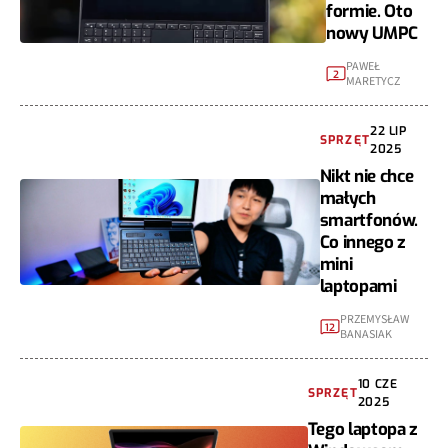
formie. Oto
nowy UMPC
PAWEŁ
2
MARETYCZ
22 LIP
SPRZĘT
2025
Nikt nie chce
małych
smartfonów.
Co innego z
mini
laptopami
PRZEMYSŁAW
12
BANASIAK
10 CZE
SPRZĘT
2025
Tego laptopa z