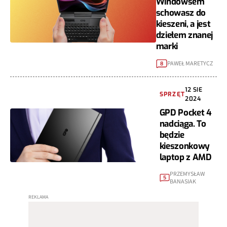
Windowsem
schowasz do
kieszeni, a jest
dziełem znanej
marki
PAWEŁ MARETYCZ
8
12 SIE
SPRZĘT
2024
GPD Pocket 4
nadciąga. To
będzie
kieszonkowy
laptop z AMD
PRZEMYSŁAW
5
BANASIAK