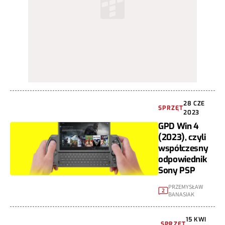
28 CZE
SPRZĘT
2023
GPD Win 4
(2023), czyli
współczesny
odpowiednik
Sony PSP
PRZEMYSŁAW
2
BANASIAK
15 KWI
SPRZĘT