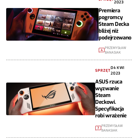
2023
Premiera
pogromcy
Steam Decka
bliżej niż
podejrzewano
PRZEMYSŁAW
4
BANASIAK
04 KWI
SPRZĘT
2023
ASUS rzuca
wyzwanie
Steam
Deckowi.
Specyfikacja
robi wrażenie
PRZEMYSŁAW
7
BANASIAK