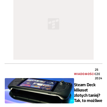
25
WIADOMOŚCI
CZE
2024
Steam Deck
kilkaset
złotych taniej?
Tak, to możliwe