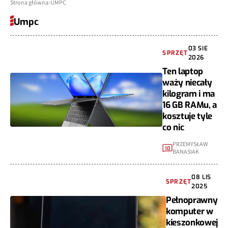
Strona główna
UMPC
Umpc
03 SIE
SPRZĘT
2026
Ten laptop
waży niecały
kilogram i ma
16 GB RAMu, a
kosztuje tyle
co nic
PRZEMYSŁAW
10
BANASIAK
08 LIS
SPRZĘT
2025
Pełnoprawny
komputer w
kieszonkowej