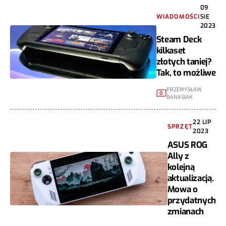
09
WIADOMOŚCI
SIE
2023
Steam Deck
kilkaset
złotych taniej?
Tak, to możliwe
PRZEMYSŁAW
0
BANASIAK
22 LIP
SPRZĘT
2023
ASUS ROG
Ally z
kolejną
aktualizacją.
Mowa o
przydatnych
zmianach