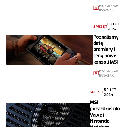
PRZEMYSŁAW
0
BANASIAK
03 LUT
SPRZĘT
2024
Poznaliśmy
datę
premiery i
ceny nowej
konsoli MSI
PRZEMYSŁAW
0
BANASIAK
04 STY
SPRZĘT
2024
MSI
pozazdrościło
Valve i
Nintendo.