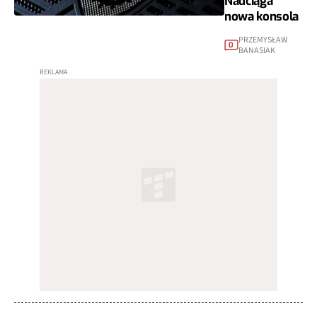
Nadciąga
nowa konsola
PRZEMYSŁAW
0
BANASIAK