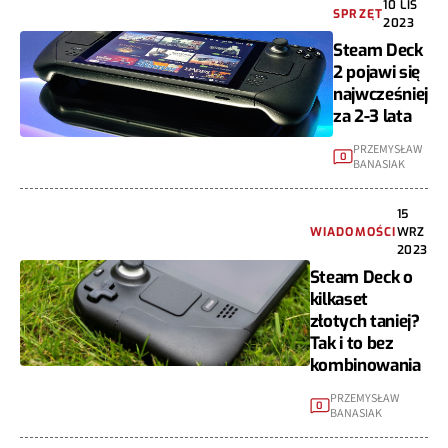
10 LIS
SPRZĘT
2023
Steam Deck
2 pojawi się
najwcześniej
za 2-3 lata
PRZEMYSŁAW
0
BANASIAK
15
WIADOMOŚCI
WRZ
2023
Steam Deck o
kilkaset
złotych taniej?
Tak i to bez
kombinowania
PRZEMYSŁAW
0
BANASIAK