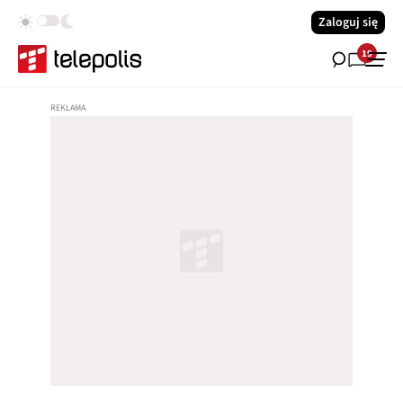
Zaloguj się
19