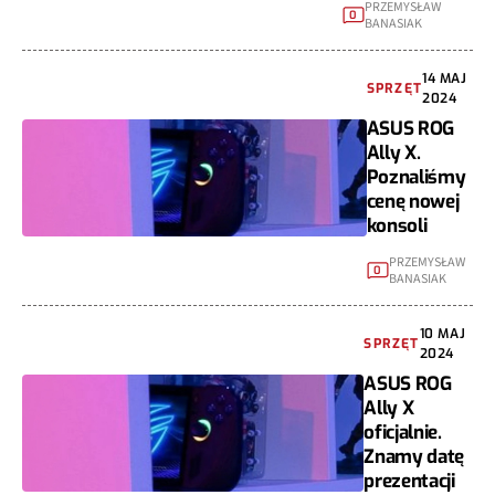
PRZEMYSŁAW
0
BANASIAK
14 MAJ
SPRZĘT
2024
ASUS ROG
Ally X.
Poznaliśmy
cenę nowej
konsoli
PRZEMYSŁAW
0
BANASIAK
10 MAJ
SPRZĘT
2024
ASUS ROG
Ally X
oficjalnie.
Znamy datę
prezentacji