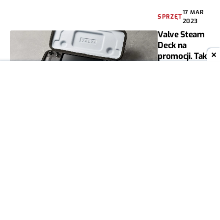
17 MAR
SPRZĘT
2023
Valve Steam
Deck na
promocji. Tak
tanio jeszcze
nie było
PRZEMYSŁAW
0
BANASIAK
10
SPRZĘT
MAR
2023
Valve:
Steam Deck
2 nie pojawi
się w
najbliższych
latach