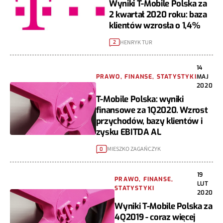
Wyniki T-Mobile Polska za
2 kwartał 2020 roku: baza
klientów wzrosła o 1,4%
HENRYK TUR
2
14
PRAWO, FINANSE, STATYSTYKI
MAJ
2020
T-Mobile Polska: wyniki
finansowe za 1Q2020. Wzrost
przychodów, bazy klientów i
zysku EBITDA AL
MIESZKO ZAGAŃCZYK
0
19
PRAWO, FINANSE,
LUT
STATYSTYKI
2020
Wyniki T-Mobile Polska za
4Q2019 - coraz więcej