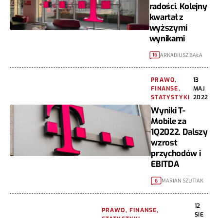
radości. Kolejny
kwartał z
wyższymi
wynikami
ARKADIUSZ BAŁA
16
PRAWO,
13
FINANSE,
MAJ
STATYSTYKI
2022
Wyniki T-
Mobile za
1Q2022. Dalszy
wzrost
przychodów i
EBITDA
MARIAN SZUTIAK
6
12
PRAWO, FINANSE,
SIE