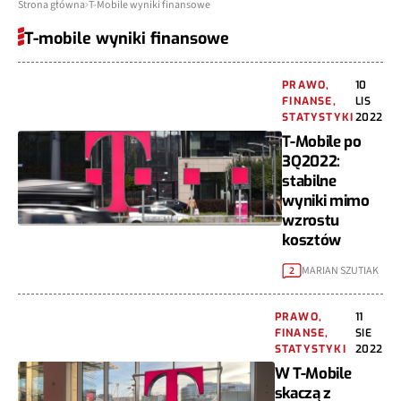
Strona główna
T-Mobile wyniki finansowe
T-mobile wyniki finansowe
PRAWO,
10
FINANSE,
LIS
STATYSTYKI
2022
T-Mobile po
3Q2022:
stabilne
wyniki mimo
wzrostu
kosztów
MARIAN SZUTIAK
2
PRAWO,
11
FINANSE,
SIE
STATYSTYKI
2022
W T-Mobile
skaczą z