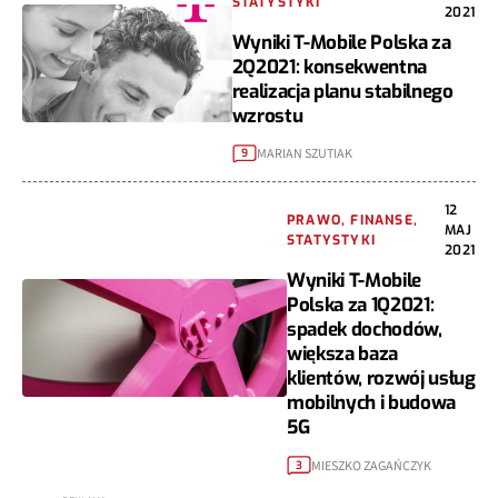
STATYSTYKI
2021
Wyniki T-Mobile Polska za
2Q2021: konsekwentna
realizacja planu stabilnego
wzrostu
MARIAN SZUTIAK
9
12
PRAWO, FINANSE,
MAJ
STATYSTYKI
2021
Wyniki T-Mobile
Polska za 1Q2021:
spadek dochodów,
większa baza
klientów, rozwój usług
mobilnych i budowa
5G
MIESZKO ZAGAŃCZYK
3