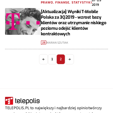
07 LIS
PRAWO, FINANSE, STATYSTYKI
2019
[Aktualizacja] Wyniki T-Mobile
Polska za 3Q2019 - wzrost bazy
klientów oraz utrzymanie niskiego
poziomu odejść klientów
kontraktowych
MARIAN SZUTIAK
28
←
1
2
→
TELEPOLIS.PL to największy i najbardziej opiniotwórczy