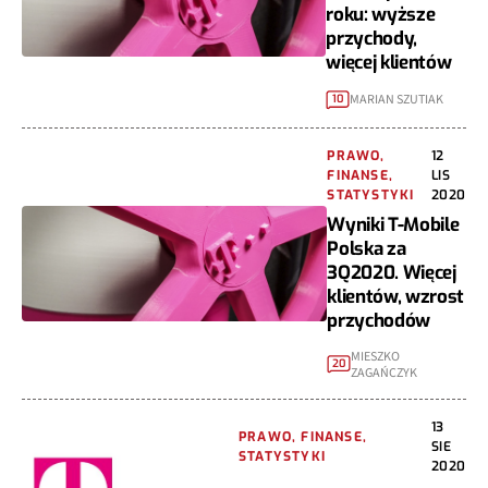
roku: wyższe
przychody,
więcej klientów
MARIAN SZUTIAK
10
PRAWO,
12
FINANSE,
LIS
STATYSTYKI
2020
Wyniki T-Mobile
Polska za
3Q2020. Więcej
klientów, wzrost
przychodów
MIESZKO
20
ZAGAŃCZYK
13
PRAWO, FINANSE,
SIE
STATYSTYKI
2020