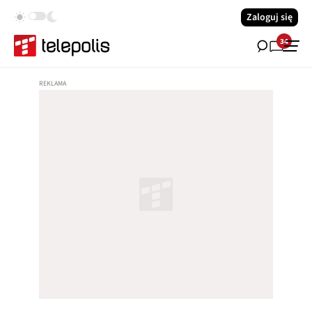
Zaloguj się
34