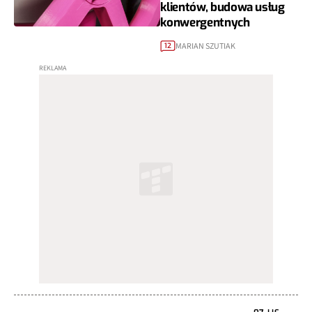
klientów, budowa usług
konwergentnych
MARIAN SZUTIAK
12