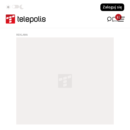
Zaloguj się
11