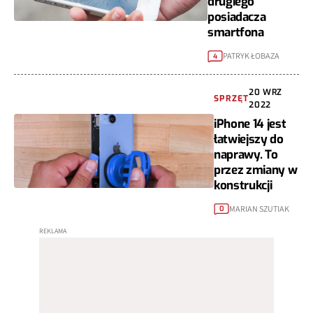
drugiego
posiadacza
smartfona
PATRYK ŁOBAZA
4
20 WRZ
SPRZĘT
2022
iPhone 14 jest
łatwiejszy do
naprawy. To
przez zmiany w
konstrukcji
MARIAN SZUTIAK
0