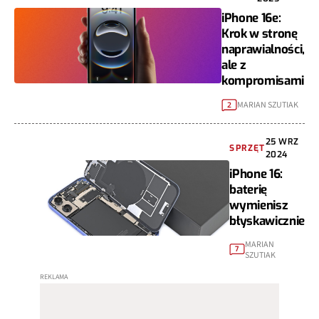
iPhone 16e:
Krok w stronę
naprawialności,
ale z
kompromisami
MARIAN SZUTIAK
2
25 WRZ
SPRZĘT
2024
iPhone 16:
baterię
wymienisz
błyskawicznie
MARIAN
7
SZUTIAK