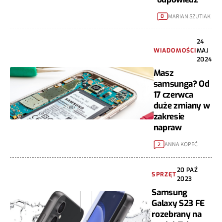
MARIAN SZUTIAK
0
24
WIADOMOŚCI
MAJ
2024
Masz
samsunga? Od
17 czerwca
duże zmiany w
zakresie
napraw
ANNA KOPEĆ
2
20 PAŹ
SPRZĘT
2023
Samsung
Galaxy S23 FE
rozebrany na