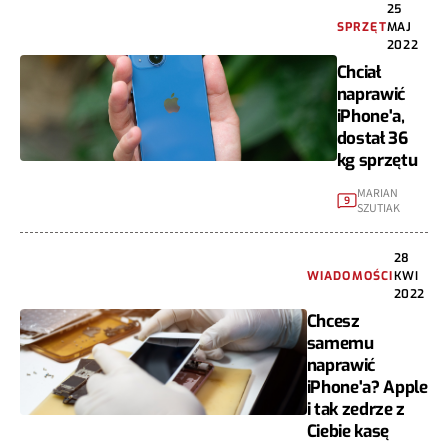
25
SPRZĘT
MAJ
2022
Chciał
naprawić
iPhone'a,
dostał 36
kg sprzętu
MARIAN
9
SZUTIAK
28
WIADOMOŚCI
KWI
2022
Chcesz
samemu
naprawić
iPhone'a? Apple
i tak zedrze z
Ciebie kasę