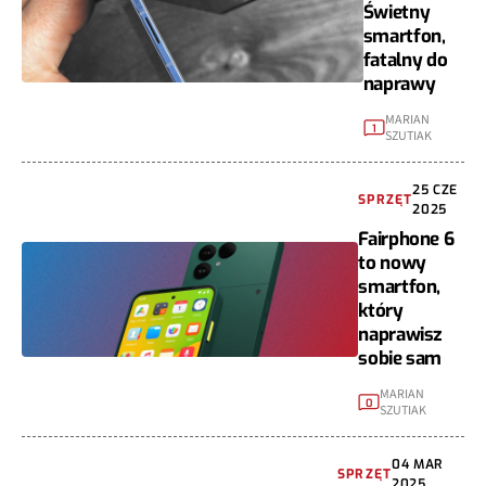
Świetny
smartfon,
fatalny do
naprawy
MARIAN
1
SZUTIAK
25 CZE
SPRZĘT
2025
Fairphone 6
to nowy
smartfon,
który
naprawisz
sobie sam
MARIAN
0
SZUTIAK
04 MAR
SPRZĘT
2025