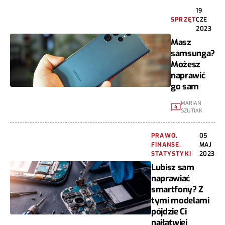
19
SPRZĘT
CZE
2023
Masz
samsunga?
Możesz
naprawić
go sam
MARIAN
4
SZUTIAK
PRAWO,
05
FINANSE,
MAJ
STATYSTYKI
2023
Lubisz sam
naprawiać
smartfony? Z
tymi modelami
pójdzie Ci
najłatwiej