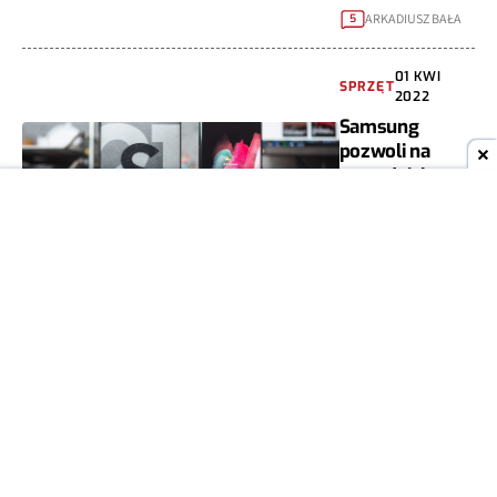
ARKADIUSZ BAŁA
5
01 KWI
SPRZĘT
2022
Samsung
pozwoli na
samodzielną
naprawę
urządzeń
Galaxy. W USA
MARIAN SZUTIAK
1
SPRZĘT
19 LIS 2021
Piekło
zamarzło:
Apple pozwoli
na samodzielną
naprawę
iPhone'a