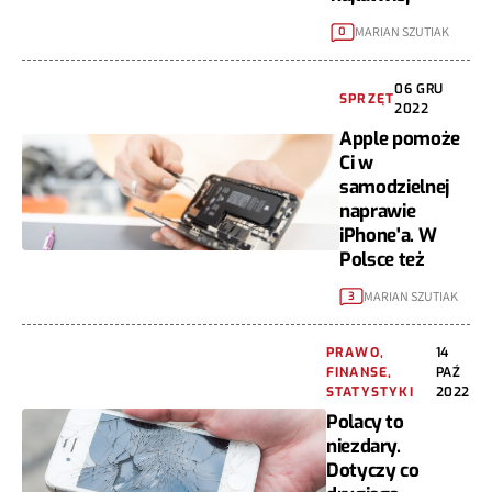
MARIAN SZUTIAK
0
06 GRU
SPRZĘT
2022
Apple pomoże
Ci w
samodzielnej
naprawie
iPhone'a. W
Polsce też
MARIAN SZUTIAK
3
PRAWO,
14
FINANSE,
PAŹ
STATYSTYKI
2022
Polacy to
niezdary.
Dotyczy co