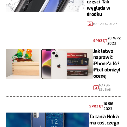
części. Tak
wygląda w
środku
MARIAN SZUTIAK
2
20 WRZ
SPRZĘT
2023
Jak łatwo
naprawić
iPhone'a 14?
iFixit obniżył
ocenę
MARIAN
2
SZUTIAK
16 SIE
SPRZĘT
2023
Ta tania Nokia
ma coś, czego