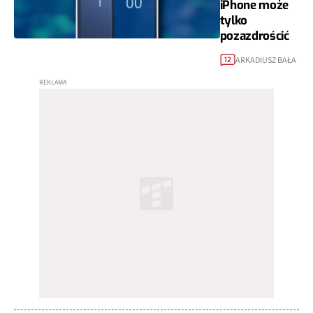
iPhone może
tylko
pozazdrościć
ARKADIUSZ BAŁA
12