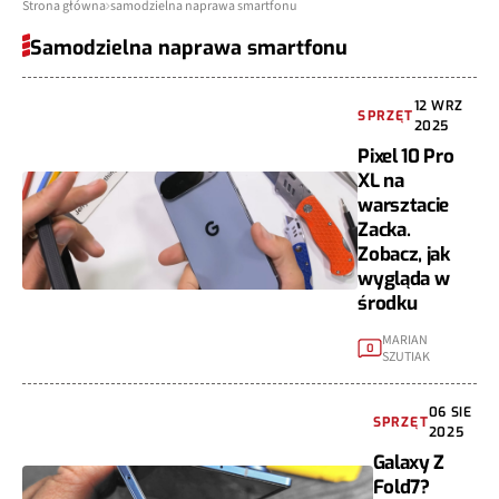
Strona główna
samodzielna naprawa smartfonu
Samodzielna naprawa smartfonu
12 WRZ
SPRZĘT
2025
Pixel 10 Pro
XL na
warsztacie
Zacka.
Zobacz, jak
wygląda w
środku
MARIAN
0
SZUTIAK
06 SIE
SPRZĘT
2025
Galaxy Z
Fold7?