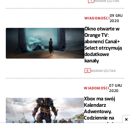
MARIAN SZUTIAK
1
09 GRU
WIADOMOŚCI
2020
Okno otwarte w
Orange TV:
abonenci Canal+
Select otrzymują
dodatkowe
kanały
MARIAN SZUTIAK
0
07 GRU
WIADOMOŚCI
2020
Xbox ma swój
Kalendarz
Adwentowy.
Codziennie na
graczy czekają