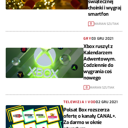
świątecznej
choinki i wygraj
smartfon
MARIAN SZUTIAK
0
GRY
03 GRU 2021
Xbox ruszył z
Kalendarzem
Adwentowym.
Codziennie do
wygrania coś
nowego
MARIAN SZUTIAK
0
TELEWIZJA I VOD
02 GRU 2021
Polsat Box rozszerza
ofertę o kanały CANAL+.
Za darmo w oknie