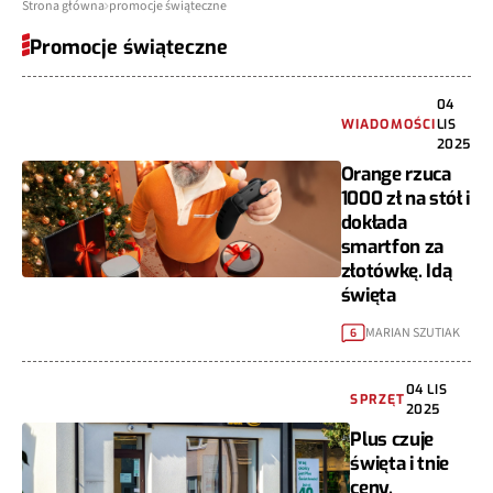
Strona główna
promocje świąteczne
Promocje świąteczne
04
WIADOMOŚCI
LIS
2025
Orange rzuca
1000 zł na stół i
dokłada
smartfon za
złotówkę. Idą
święta
MARIAN SZUTIAK
6
04 LIS
SPRZĘT
2025
Plus czuje
święta i tnie
ceny.