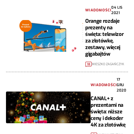
04 LIS
WIADOMOŚCI
2021
Orange rozdaje
prezenty na
święta: telewizor
za złotówkę,
zestawy, więcej
gigabajtów
MIESZKO ZAGAŃCZYK
18
17
WIADOMOŚCI
GRU
2020
CANAL+ z
prezentami na
święta: niższe
ceny i dekoder
4K za złotówkę