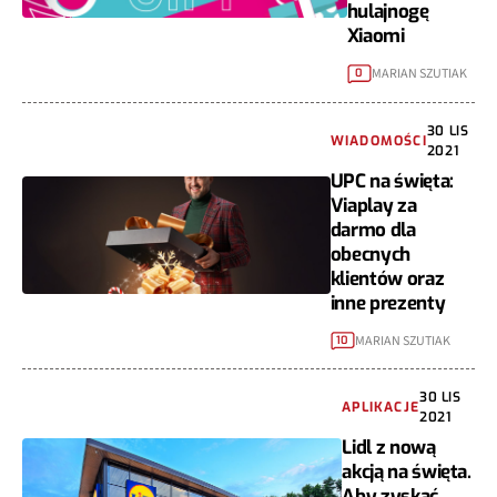
hulajnogę
Xiaomi
MARIAN SZUTIAK
0
30 LIS
WIADOMOŚCI
2021
UPC na święta:
Viaplay za
darmo dla
obecnych
klientów oraz
inne prezenty
MARIAN SZUTIAK
10
30 LIS
APLIKACJE
2021
Lidl z nową
akcją na święta.
Aby zyskać,