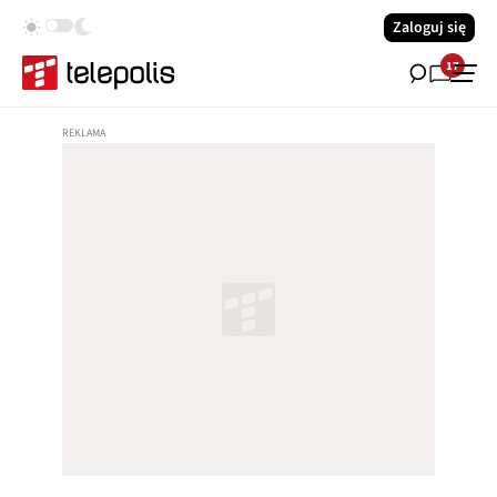
Zaloguj się
17