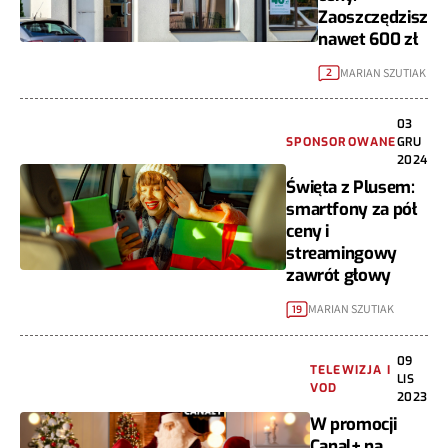
Zaoszczędzisz
nawet 600 zł
MARIAN SZUTIAK
2
03
SPONSOROWANE
GRU
2024
Święta z Plusem:
smartfony za pół
ceny i
streamingowy
zawrót głowy
MARIAN SZUTIAK
19
09
TELEWIZJA I
LIS
VOD
2023
W promocji
Canal+ na