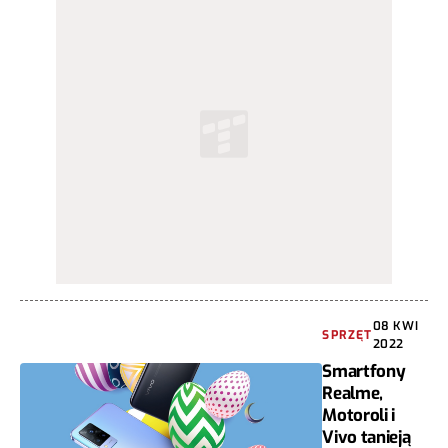
08 KWI
SPRZĘT
2022
Smartfony
Realme,
Motoroli i
Vivo tanieją