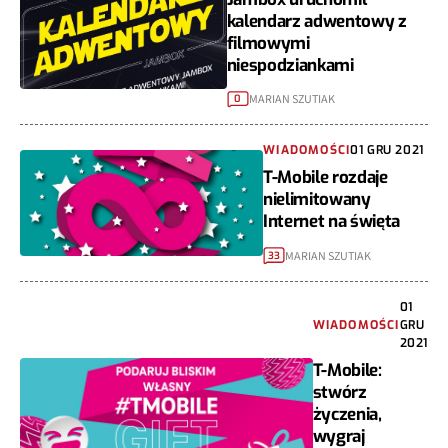
kalendarz adwentowy z
filmowymi
niespodziankami
MARIAN SZUTIAK
0
WIADOMOŚCI
01 GRU 2021
T-Mobile rozdaje
nielimitowany
Internet na święta
MARIAN SZUTIAK
33
01
WIADOMOŚCI
GRU
2021
T-Mobile:
stwórz
życzenia,
wygraj