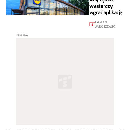
wystarczy
wgrać aplikację
DAMIAN
8
JAROSZEWSKI