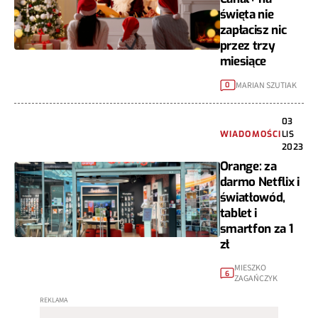
święta nie
zapłacisz nic
przez trzy
miesiące
MARIAN SZUTIAK
0
03
WIADOMOŚCI
LIS
2023
Orange: za
darmo Netflix i
światłowód,
tablet i
smartfon za 1
zł
MIESZKO
6
ZAGAŃCZYK