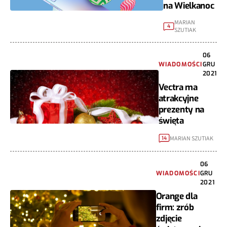
na Wielkanoc
MARIAN
4
SZUTIAK
06
WIADOMOŚCI
GRU
2021
Vectra ma
atrakcyjne
prezenty na
święta
MARIAN SZUTIAK
14
06
WIADOMOŚCI
GRU
2021
Orange dla
firm: zrób
zdjęcie