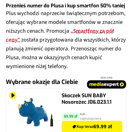
Przenieś numer do Plusa i kup smartfon 50% taniej
Plus wychodzi naprzeciw świątecznym potrzebom,
oferując wybrane modele smartfonów w znacznie
niższych cenach. Promocja
„Smartfony za pół
ceny”
została przygotowana dla wszystkich, którzy
planują zmienić operatora. Przenosząc numer do
Plusa, można w okazyjnych cenach kupić
wymienione niżej telefony.
REKLAMA
Wybrane okazje dla Ciebie
Skoczek SUN BABY
Nosorożec J06.023.1.1
0 zł
-
69.99 zł
najniższa cena
69.99 zł
Kup teraz