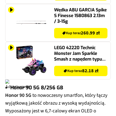
Wędka ABU GARCIA Spike
S Finesse 1580863 2.13m
/ 3-15g
260.99 zł
Kup teraz
LEGO 42220 Technic
Monster Jam Sparkle
Smash z napędem typu
pull-back
82.18 zł
Kup teraz
Honor 90 5G 8/256 GB
Honor 90 5G
to nowoczesny smartfon, który łączy
wyjątkową jakość obrazu z wysoką wydajnością.
Wyposażony jest w 6,7-calowy ekran OLED o