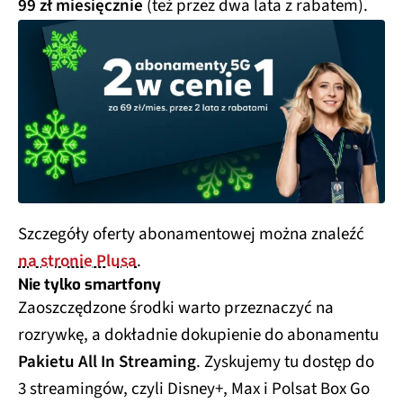
99 zł miesięcznie
(też przez dwa lata z rabatem).
Szczegóły oferty abonamentowej można znaleźć
na stronie Plusa
.
Nie tylko smartfony
Zaoszczędzone środki warto przeznaczyć na
rozrywkę, a dokładnie dokupienie do abonamentu
Pakietu All In Streaming
. Zyskujemy tu dostęp do
3 streamingów, czyli Disney+, Max i Polsat Box Go