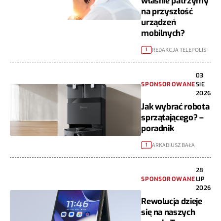
właśnie patrzymy
na przyszłość
urządzeń
mobilnych?
REDAKCJA TELEPOLIS
1
03
SPONSOROWANE
SIE
2026
Jak wybrać robota
sprzątającego? –
poradnik
ARKADIUSZ BAŁA
1
28
SPONSOROWANE
LIP
2026
Rewolucja dzieje
się na naszych