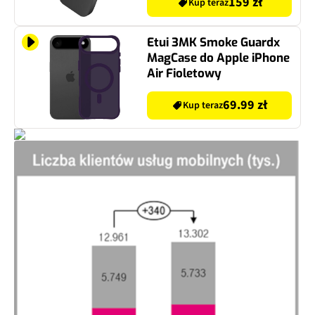
159 zł
Kup teraz
Etui 3MK Smoke Guardx
MagCase do Apple iPhone
Air Fioletowy
69.99 zł
Kup teraz