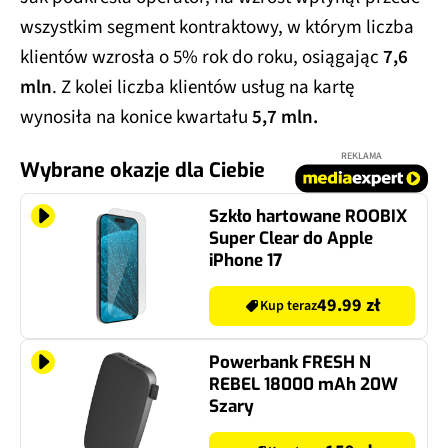
wszystkim segment kontraktowy, w którym liczba
klientów wzrosła o 5% rok do roku, osiągając
7,6
mln
. Z kolei liczba klientów usług na kartę
wynosiła na konice kwartału
5,7 mln.
REKLAMA
Wybrane okazje dla Ciebie
Szkło hartowane ROOBIX
Super Clear do Apple
iPhone 17
49.99 zł
Kup teraz
Powerbank FRESH N
REBEL 18000 mAh 20W
Szary