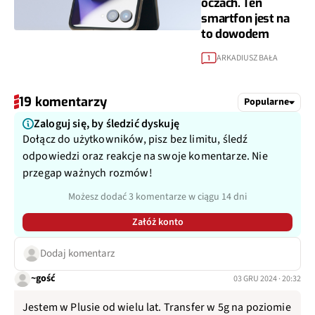
oczach. Ten
smartfon jest na
to dowodem
ARKADIUSZ BAŁA
1
19 komentarzy
Popularne
Zaloguj się, by śledzić dyskuję
Dołącz do użytkowników, pisz bez limitu, śledź
odpowiedzi oraz reakcje na swoje komentarze. Nie
przegap ważnych rozmów!
Możesz dodać 3 komentarze w ciągu 14 dni
Załóż konto
Dodaj komentarz
~gość
03 GRU 2024 · 20:32
Jestem w Plusie od wielu lat. Transfer w 5g na poziomie