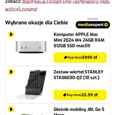
Zobacz:
Mikołajki w Orange Flex: użytkownicy sami
wybrali prezent
REKLAMA
Wybrane okazje dla Ciebie
Komputer APPLE Mac
Mini 2024 M4 24GB RAM
512GB SSD macOS
5999 zł
Kup teraz
Zestaw wierteł STANLEY
STA56030-QZ (10 szt.)
32.99 zł
Kup teraz
Głośnik mobilny JBL Go 5