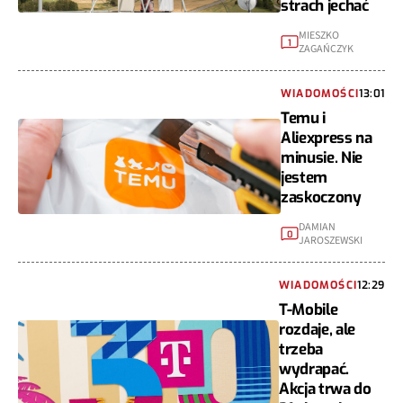
strach jechać
MIESZKO
1
ZAGAŃCZYK
WIADOMOŚCI
13:01
Temu i
Aliexpress na
minusie. Nie
jestem
zaskoczony
DAMIAN
0
JAROSZEWSKI
WIADOMOŚCI
12:29
T-Mobile
rozdaje, ale
trzeba
wydrapać.
Akcja trwa do