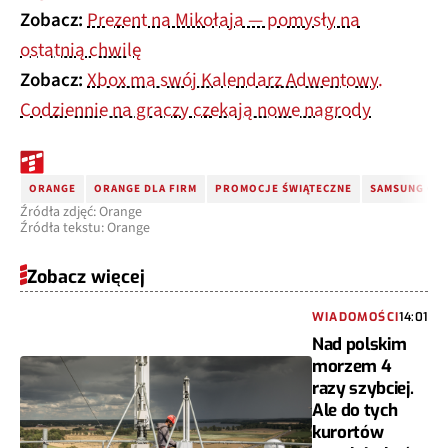
Zobacz:
Prezent na Mikołaja — pomysły na
ostatnią chwilę
Zobacz:
Xbox ma swój Kalendarz Adwentowy.
Codziennie na graczy czekają nowe nagrody
ORANGE
ORANGE DLA FIRM
PROMOCJE ŚWIĄTECZNE
SAMSUNG GAL
Źródła zdjęć: Orange
Źródła tekstu: Orange
Zobacz więcej
WIADOMOŚCI
14:01
Nad polskim
morzem 4
razy szybciej.
Ale do tych
kurortów