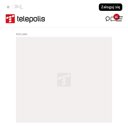
Zaloguj się
38