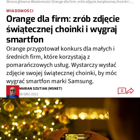
Strona główna
Wiadomości
Orange dla firm: zrób zdjęcie świątecznej choinki i wygraj smartfon
WIADOMOŚCI
Orange dla firm: zrób zdjęcie
świątecznej choinki i wygraj
smartfon
Orange przygotował konkurs dla małych i
średnich firm, które korzystają z
pomarańczowych usług. Wystarczy wysłać
zdjęcie swojej świątecznej choinki, by móc
wygrać smartfon marki Samsung.
MARIAN SZUTIAK (MSNET)
0
06 GRU 2021