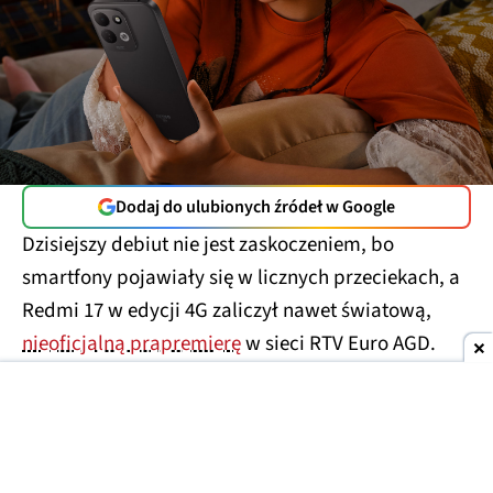
Dodaj do ulubionych źródeł w Google
Dzisiejszy debiut nie jest zaskoczeniem, bo
smartfony pojawiały się w licznych przeciekach, a
Redmi 17 w edycji 4G zaliczył nawet światową,
nieoficjalną prapremierę
w sieci RTV Euro AGD.
Teraz jednak telefony doczekały się pełnej
prezentacji i wchodzą już do sprzedaży.