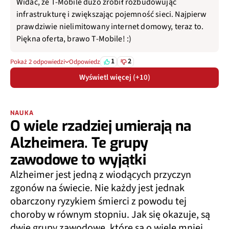
Widać, że T-Mobile dużo zrobił rozbudowując
infrastrukturę i zwiększając pojemność sieci. Najpierw
prawdziwie nielimitowany internet domowy, teraz to.
Piękna oferta, brawo T-Mobile! :)
1
2
Pokaż 2 odpowiedzi
Odpowiedz
Wyświetl więcej (+10)
NAUKA
O wiele rzadziej umierają na
Alzheimera. Te grupy
zawodowe to wyjątki
Alzheimer jest jedną z wiodących przyczyn
zgonów na świecie. Nie każdy jest jednak
obarczony ryzykiem śmierci z powodu tej
choroby w równym stopniu. Jak się okazuje, są
dwie grupy zawodowe, które są o wiele mniej