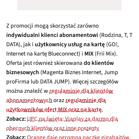
Z promocji mogą skorzystać zarówno
indywidualni klienci abonamentowi
(Rodzina, T, T
DATA), jak i
użytkownicy usług na kartę
(GO!,
Internet na kartę Blueconnect) i
MIX
(Frii Mix).
Oferta jest również skierowana
do klientów
biznesowych
(Magenta Biznes Internet, Jump
proFirma lub DATA JUMP). Więcej szczegółów
można znaleźć w
regulaminie dla klientów
abonamentowych
oraz
regulaminie dla
użytkowników ofert MIX oraz na kartę
.
Zobacz:
UPC na święta: Viaplay za darmo dla
obecnych klientów oraz inne prezenty
Zobacz:
Orange daje ogromną paczkę gigabajtów.