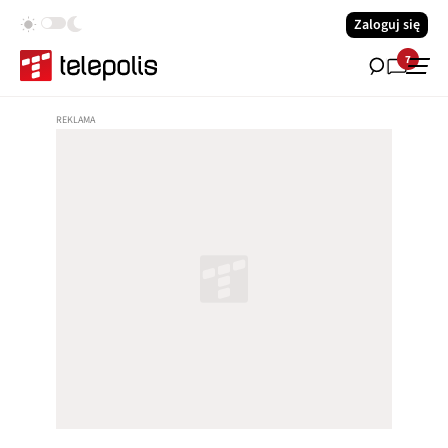
Zaloguj się
7