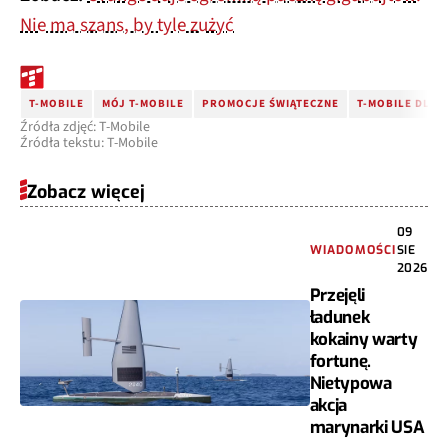
Nie ma szans, by tyle zużyć
T-MOBILE
MÓJ T-MOBILE
PROMOCJE ŚWIĄTECZNE
T-MOBILE DLA 
Źródła zdjęć: T-Mobile
Źródła tekstu: T-Mobile
Zobacz więcej
09
WIADOMOŚCI
SIE
2026
Przejęli
ładunek
kokainy warty
fortunę.
Nietypowa
akcja
marynarki USA