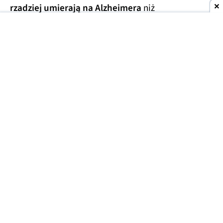
rzadziej umierają na Alzheimera
niż
przedstawiciele innych grup zawodowych. Tak
wynika z analizy aktów zgonu 9 milionów
mieszkańców USA, którą opublikowano w 2024 r.
Uwzględniono w niej dane w zakresie od stycznia
2020 do grudnia 2022 r.