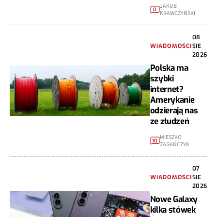
JAKUB
0
KRAWCZYŃSKI
08
WIADOMOŚCI
SIE
2026
Polska ma
szybki
internet?
Amerykanie
odzierają nas
ze złudzeń
MIESZKO
10
ZAGAŃCZYK
07
WIADOMOŚCI
SIE
2026
Nowe Galaxy
kilka stówek