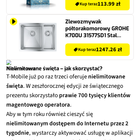
113.99 zł
Kup teraz
Zlewozmywak
półtorakomorowy GROHE
K700U 31577SD1 Stal
szlachetna 45x59.5
1247.26 zł
Kup teraz
Nielimitowane święta – jak skorzystać?
T-Mobile już po raz trzeci oferuje
nielimitowane
święta
. W zeszłorocznej edycji ze świątecznego
prezentu skorzystało
prawie 700 tysięcy klientów
magentowego operatora
.
Aby w tym roku również cieszyć się
nielimitowanym dostępem do Internetu przez 2
tygodnie
, wystarczy aktywować usługę w aplikacji