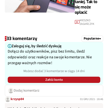
taniej. Tak to
się może
opłacić
MIESZKO
0
ZAGAŃCZYK
33 komentarzy
Popularne
Zaloguj się, by śledzić dyskuję
Dołącz do użytkowników, pisz bez limitu, śledź
odpowiedzi oraz reakcje na swoje komentarze. Nie
przegap ważnych rozmów!
Możesz dodać 3 komentarze w ciągu 14 dni
Załóż konto
Dodaj komentarz
krzysp84
01 GRU 2021 · 18:46