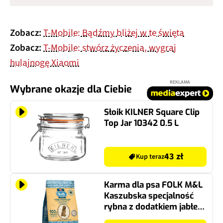
Zobacz:
T-Mobile: Bądźmy bliżej w te święta
Zobacz:
T-Mobile: stwórz życzenia, wygraj
hulajnogę Xiaomi
REKLAMA
Wybrane okazje dla Ciebie
Słoik KILNER Square Clip
Top Jar 10342 0.5 L
43 zł
Kup teraz
Karma dla psa FOLK M&L
Kaszubska specjalność
rybna z dodatkiem jabłek,
pietruszki i lubczyku 3 kg