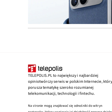
TELEPOLIS.PL to największy i najbardziej
opiniotwórczy serwis w polskim Internecie, któr
porusza tematykę szeroko rozumianej
telekomunikacji, technologii i fintechu.
Na stronie mogą znajdować się odnośniki do witryn
partnerów, którzy wspierają jej działalność poprzez dziele