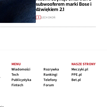
subwooferem marki Bose i
dźwiękiem 2.1
LECH OKOŃ
3
MENU
NASZE STRONY
Wiadomości
Rozrywka
Meczyki.pl
Tech
Rankingi
PPE.pl
y
Publicystyka
Telefony
Bet.pl
Fintech
Forum
nie