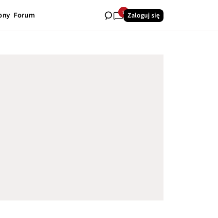
7
ony
Forum
Zaloguj się