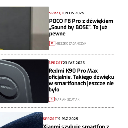
SPRZĘT
09 LIS 2025
POCO F8 Pro z dźwiękiem
„Sound by BOSE”. To już
pewne
MIESZKO ZAGAŃCZYK
0
SPRZĘT
23 PAŹ 2025
Redmi K90 Pro Max
oficjalnie. Takiego dźwięku
w smartfonach jeszcze nie
było
MARIAN SZUTIAK
3
SPRZĘT
19 PAŹ 2025
Xiaomi szykuje smartfon z