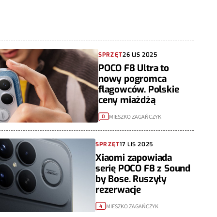
SPRZĘT
26 LIS 2025
POCO F8 Ultra to
nowy pogromca
flagowców. Polskie
ceny miażdżą
MIESZKO ZAGAŃCZYK
0
SPRZĘT
17 LIS 2025
Xiaomi zapowiada
serię POCO F8 z Sound
by Bose. Ruszyły
rezerwacje
MIESZKO ZAGAŃCZYK
4