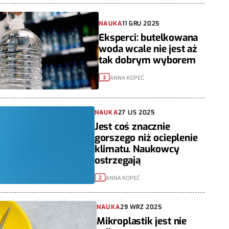
NAUKA
11 GRU 2025
Eksperci: butelkowana
woda wcale nie jest aż
tak dobrym wyborem
ANNA KOPEĆ
3
NAUKA
27 LIS 2025
Jest coś znacznie
gorszego niż ocieplenie
klimatu. Naukowcy
ostrzegają
ANNA KOPEĆ
2
NAUKA
29 WRZ 2025
Mikroplastik jest nie