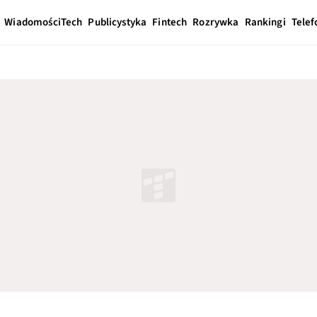
Wiadomości
Tech
Publicystyka
Fintech
Rozrywka
Rankingi
Telef