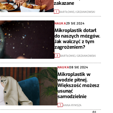
zakazane
BARTŁOMIEJ GRZANKOWSKI
1
NAUKA
29 SIE 2024
Mikroplastik dotarł
do naszych mózgów.
Jak walczyć z tym
zagrożeniem?
BARTŁOMIEJ GRZANKOWSKI
3
NAUKA
08 SIE 2024
Mikroplastik w
wodzie pitnej.
Większość możesz
usunąć
samodzielnie
ANNA RYMSZA
1
01