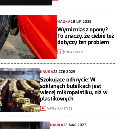
NAUKA
28 LIP 2025
Wymieniasz opony?
To znaczy, że ciebie też
dotyczy ten problem
ANNA KOPEĆ
1
NAUKA
22 CZE 2025
Szokujące odkrycie: W
szklanych butelkach jest
więcej mikropalstiku, niż w
plastikowych
PAWEŁ MARETYCZ
14
NAUKA
26 MAR 2025