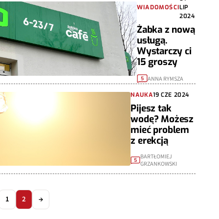
WIADOMOŚCI
LIP
2024
Żabka z nową
usługą.
Wystarczy ci
15 groszy
ANNA RYMSZA
5
NAUKA
19 CZE 2024
Pijesz tak
wodę? Możesz
mieć problem
z erekcją
BARTŁOMIEJ
5
GRZANKOWSKI
1
2
→