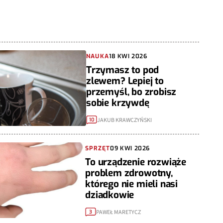
NAUKA
18 KWI 2026
Trzymasz to pod
zlewem? Lepiej to
przemyśl, bo zrobisz
sobie krzywdę
JAKUB KRAWCZYŃSKI
10
SPRZĘT
09 KWI 2026
To urządzenie rozwiąże
problem zdrowotny,
którego nie mieli nasi
dziadkowie
PAWEŁ MARETYCZ
3