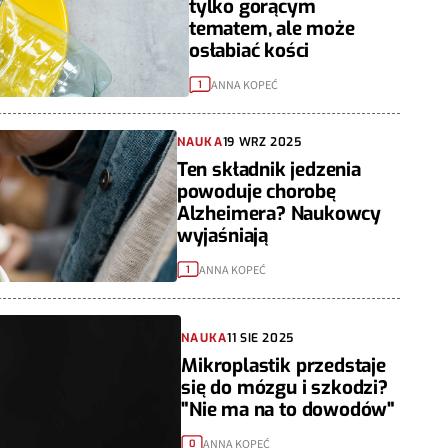
tylko gorącym
tematem, ale może
osłabiać kości
ANNA KOPEĆ
1
NAUKA
19 WRZ 2025
Ten składnik jedzenia
powoduje chorobę
Alzheimera? Naukowcy
wyjaśniają
ANNA KOPEĆ
1
NAUKA
11 SIE 2025
Mikroplastik przedstaje
się do mózgu i szkodzi?
"Nie ma na to dowodów"
ANNA KOPEĆ
0