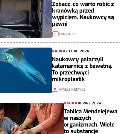
Zobacz, co warto robić z
kranówką przed
wypiciem. Naukowcy są
pewni
ANNA KOPEĆ
8
NAUKA
23 GRU 2024
Naukowcy połączyli
kałamarnicę z bawełną.
To przechwyci
mikroplastik
PAWEŁ MARETYCZ
0
NAUKA
18 WRZ 2024
Tablica Mendelejewa
w naszych
organizmach. Wiele
to substancje