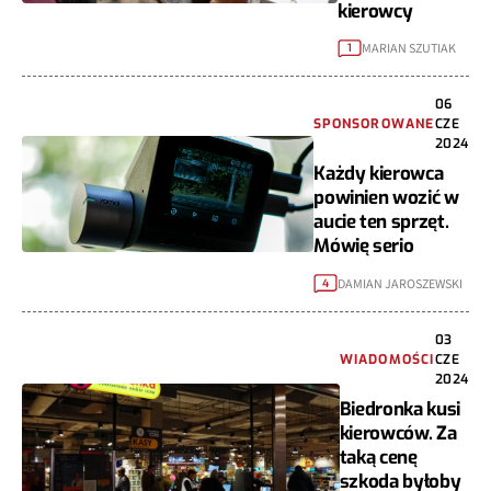
kierowcy
MARIAN SZUTIAK
1
06
SPONSOROWANE
CZE
2024
Każdy kierowca
powinien wozić w
aucie ten sprzęt.
Mówię serio
DAMIAN JAROSZEWSKI
4
03
WIADOMOŚCI
CZE
2024
Biedronka kusi
kierowców. Za
taką cenę
szkoda byłoby