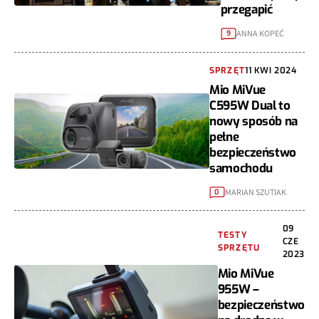
przegapić
ANNA KOPEĆ
9
SPRZĘT
11 KWI 2024
Mio MiVue
C595W Dual to
nowy sposób na
pełne
bezpieczeństwo
samochodu
MARIAN SZUTIAK
0
09
TESTY
CZE
SPRZĘTU
2023
Mio MiVue
955W –
bezpieczeństwo