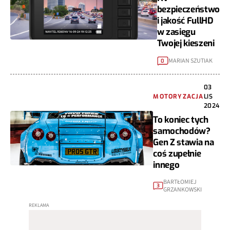
bezpieczeństwo
i jakość FullHD
w zasięgu
Twojej kieszeni
MARIAN SZUTIAK
0
03
MOTORYZACJA
LIS
2024
To koniec tych
samochodów?
Gen Z stawia na
coś zupełnie
innego
BARTŁOMIEJ
3
GRZANKOWSKI