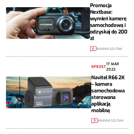
Promocja
Nextbase:
wymień kamerę
samochodową i
odzyskaj do 200
zł
MARIAN SZUTIAK
0
17 MAR
SPRZĘT
2022
Navitel R66 2K
– kamera
samochodowa
sterowana
aplikacją
mobilną
MARIAN SZUTIAK
0