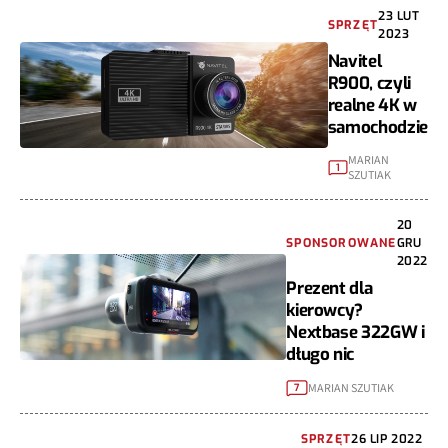
23 LUT
SPRZĘT
2023
Navitel
R900, czyli
realne 4K w
samochodzie
MARIAN
1
SZUTIAK
20
SPONSOROWANE
GRU
2022
Prezent dla
kierowcy?
Nextbase 322GW i
długo nic
MARIAN SZUTIAK
7
SPRZĘT
26 LIP 2022