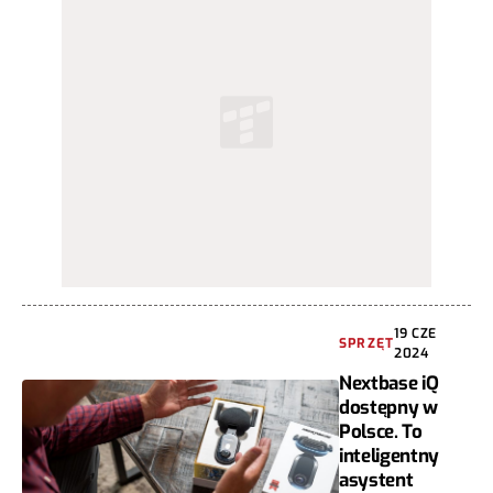
19 CZE
SPRZĘT
2024
Nextbase iQ
dostępny w
Polsce. To
inteligentny
asystent