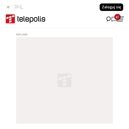
Zaloguj się
19