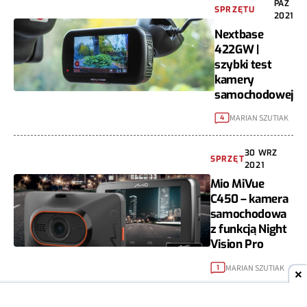
PAŹ
SPRZĘTU
2021
Nextbase
422GW |
szybki test
kamery
samochodowej
MARIAN SZUTIAK
4
30 WRZ
SPRZĘT
2021
Mio MiVue
C450 – kamera
samochodowa
z funkcją Night
Vision Pro
MARIAN SZUTIAK
1
SPRZĘT
17 WRZ 2021