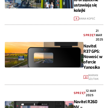
ustawiają się
kolejki
ANNA KOPEĆ
4
21
SPRZĘT
MAR
2025
Navitel
R37 GPS:
Nowość w
ofercie
Yanosika
MARIAN
0
SZUTIAK
12 MAR
SPRZĘT
2025
Navitel R260
NV –