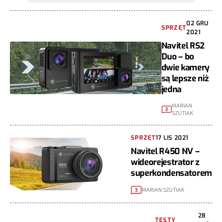
02 GRU
SPRZĘT
2021
Navitel RS2
Duo – bo
dwie kamery
są lepsze niż
jedna
MARIAN
3
SZUTIAK
SPRZĘT
17 LIS 2021
Navitel R450 NV –
wideorejestrator z
superkondensatorem
MARIAN SZUTIAK
3
28
TESTY