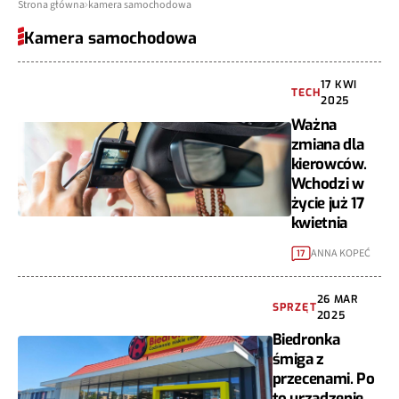
Strona główna
kamera samochodowa
Kamera samochodowa
17 KWI
TECH
2025
Ważna
zmiana dla
kierowców.
Wchodzi w
życie już 17
kwietnia
ANNA KOPEĆ
17
26 MAR
SPRZĘT
2025
Biedronka
śmiga z
przecenami. Po
to urządzenie