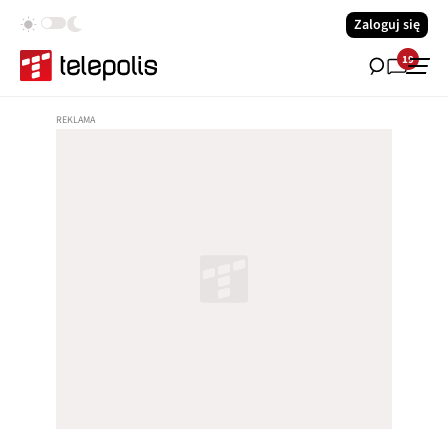
Zaloguj się
19