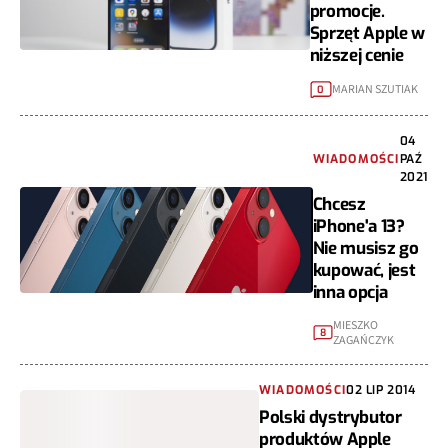
promocje.
Sprzęt Apple w
niższej cenie
MARIAN SZUTIAK
0
04
WIADOMOŚCI
PAŹ
2021
Chcesz
iPhone'a 13?
Nie musisz go
kupować, jest
inna opcja
MIESZKO
8
ZAGAŃCZYK
WIADOMOŚCI
02 LIP 2014
Polski dystrybutor
produktów Apple