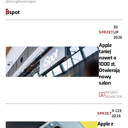
Strona główna
ispot
Ispot
30
SPRZĘT
LIP
2026
Apple
taniej
nawet o
1000 zł.
Otwierają
nowy
salon
MIESZKO
0
ZAGAŃCZYK
11 CZE
SPRZĘT
2026
Apple z