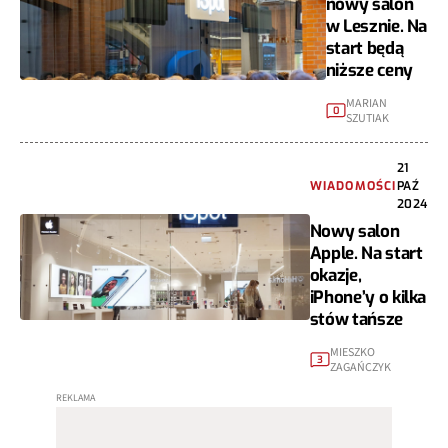
nowy salon
w Lesznie. Na
start będą
niższe ceny
MARIAN
0
SZUTIAK
21
WIADOMOŚCI
PAŹ
2024
Nowy salon
Apple. Na start
okazje,
iPhone’y o kilka
stów tańsze
MIESZKO
3
ZAGAŃCZYK