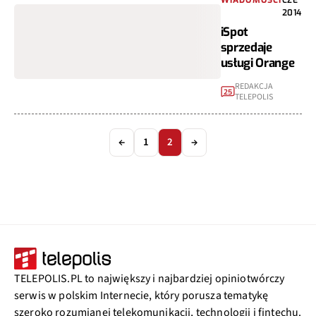
WIADOMOŚCI
CZE
2014
iSpot
sprzedaje
usługi Orange
REDAKCJA
25
TELEPOLIS
←
1
2
→
TELEPOLIS.PL to największy i najbardziej opiniotwórczy
serwis w polskim Internecie, który porusza tematykę
szeroko rozumianej telekomunikacji, technologii i fintechu.