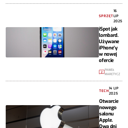
16
SPRZĘT
LIP
2025
iSpot jak
lombard.
Używane
iPhone'y
w nowej
ofercie
PAWEŁ
2
MARETYCZ
14 LIP
TECH
2025
Otwarcie
nowego
salonu
Apple.
Dwa dni