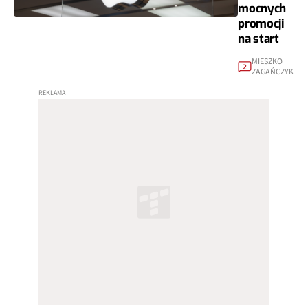
mocnych
promocji
na start
MIESZKO
2
ZAGAŃCZYK