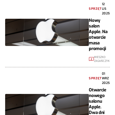
12
SPRZĘT
LIS
2025
Nowy
salon
Apple. Na
otwarcie
masa
promocji
MIESZKO
2
ZAGAŃCZYK
01
SPRZĘT
WRZ
2025
Otwarcie
nowego
salonu
Apple.
Dwa dni