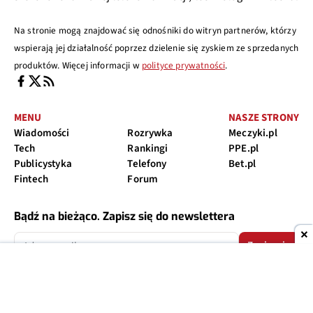
Na stronie mogą znajdować się odnośniki do witryn partnerów, którzy
wspierają jej działalność poprzez dzielenie się zyskiem ze sprzedanych
produktów. Więcej informacji w
polityce prywatności
.
MENU
NASZE STRONY
Wiadomości
Rozrywka
Meczyki.pl
Tech
Rankingi
PPE.pl
Publicystyka
Telefony
Bet.pl
Fintech
Forum
Bądź na bieżąco. Zapisz się do newslettera
Zapisz się
Zapisując się na newsletter wyrażasz zgodę na przesyłanie informacji
marketingowych
Ranking telefonów 2026
Telefon do 500
Telefon do 1000
Telefon do 1500
Telefon do 2000