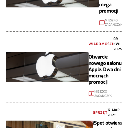
mega
promocji
MIESZKO
1
ZAGAŃCZYK
09
WIADOMOŚCI
KWI
2025
Otwarcie
nowego salonu
Apple. Dwa dni
mocnych
promocji
MIESZKO
3
ZAGAŃCZYK
17 MAR
SPRZĘT
2025
iSpot otwiera