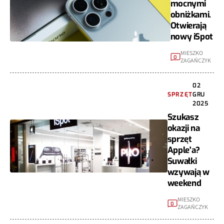
mocnymi
obniżkami.
Otwierają
nowy iSpot
MIESZKO
0
ZAGAŃCZYK
02
SPRZĘT
GRU
2025
Szukasz
okazji na
sprzęt
Apple'a?
Suwałki
wzywają w
weekend
MIESZKO
0
ZAGAŃCZYK