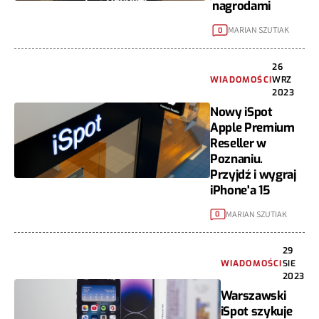
nagrodami
MARIAN SZUTIAK
0
26
WIADOMOŚCI
WRZ
2023
Nowy iSpot
Apple Premium
Reseller w
Poznaniu.
Przyjdź i wygraj
iPhone'a 15
MARIAN SZUTIAK
0
29
WIADOMOŚCI
SIE
2023
Warszawski
iSpot szykuje