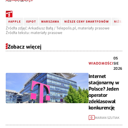
#APPLE
ISPOT
WARSZAWA
NIŻSZE CENY SMARTFONÓW
NIŻSZE 
Źródła zdjęć: Arkadiusz Bałą / Telepolis.pl, materiały prasowe
Źródła tekstu: materiały prasowe
Zobacz więcej
05
WIADOMOŚCI
SIE
2026
Internet
stacjonarny w
Polsce? Jeden
operator
zdeklasował
konkurencję
MARIAN SZUTIAK
0