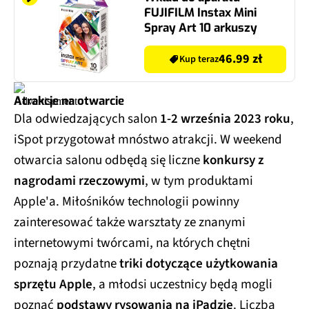
FUJIFILM Instax Mini
Spray Art 10 arkuszy
46.99 zł
Kup teraz
Atrakcje na otwarcie
Dla odwiedzających salon
1-2 września 2023 roku
,
iSpot przygotował mnóstwo atrakcji. W weekend
otwarcia salonu odbędą się liczne
konkursy z
nagrodami rzeczowymi
, w tym produktami
Apple'a. Miłośników technologii powinny
zainteresować także warsztaty ze znanymi
internetowymi twórcami, na których chętni
poznają przydatne
triki dotyczące użytkowania
sprzętu Apple
, a młodsi uczestnicy będą mogli
poznać
podstawy rysowania na iPadzie
. Liczba