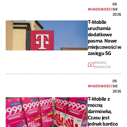
05
WIADOMOŚCI
SIE
2026
T-Mobile
uruchamia
dodatkowe
pasma. Nowe
miejscowości w
zasięgu 5G
MIESZKO
4
ZAGAŃCZYK
05
WIADOMOŚCI
SIE
2026
T-Mobile z
mocną
darmówką.
Czasu jest
jednak bardzo