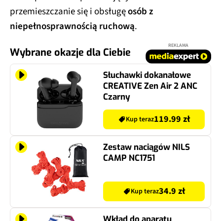
przemieszczanie się i obsługę
osób z
niepełnosprawnością ruchową
.
REKLAMA
Wybrane okazje dla Ciebie
Słuchawki dokanałowe
CREATIVE Zen Air 2 ANC
Czarny
119.99 zł
Kup teraz
Zestaw naciągów NILS
CAMP NC1751
34.9 zł
Kup teraz
Wkład do aparatu