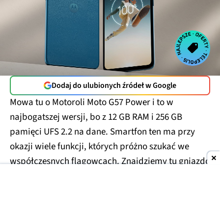
Dodaj do ulubionych źródeł w Google
Mowa tu o Motoroli Moto G57 Power i to w
najbogatszej wersji, bo z 12 GB RAM i 256 GB
pamięci UFS 2.2 na dane. Smartfon ten ma przy
okazji wiele funkcji, których próżno szukać we
współczesnych flagowcach. Znajdziemy tu gniazdo
słuchawkowe JACK 3.5 mm, a nawet radio FM.
Największe wrażenie robi jednak bateria 7000 mAh,
którą naładujemy z mocą do 33 W.