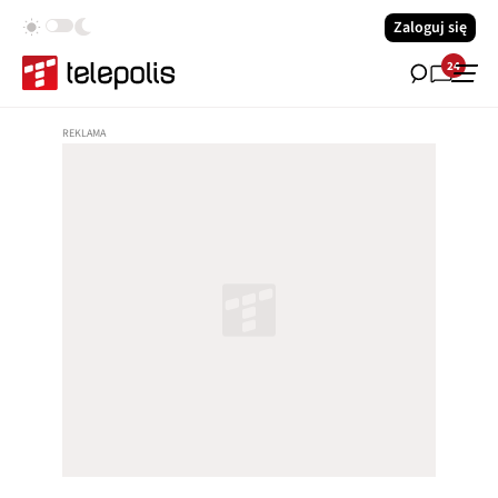
Zaloguj się
24