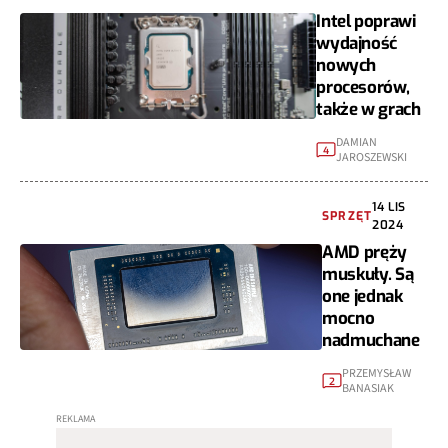
Intel poprawi
wydajność
nowych
procesorów,
także w grach
DAMIAN
4
JAROSZEWSKI
14 LIS
SPRZĘT
2024
AMD pręży
muskuły. Są
one jednak
mocno
nadmuchane
PRZEMYSŁAW
2
BANASIAK