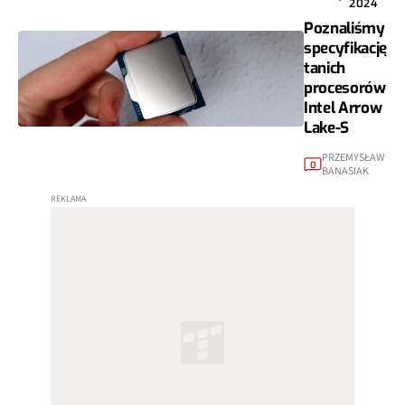
2024
Poznaliśmy
specyfikację
tanich
procesorów
Intel Arrow
Lake-S
PRZEMYSŁAW
0
BANASIAK