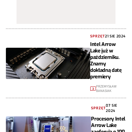
SPRZĘT
21 SIE 2024
Intel Arrow
Lake już w
październiku.
Znamy
dokładną datę
premiery
PRZEMYSŁAW
3
BANASIAK
07 SIE
SPRZĘT
2024
Procesory Intel
Arrow Lake
zaoferują o 100