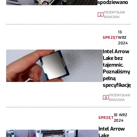
spodziewano
PRZEMYSŁAW
2
BANASIAK
13
SPRZĘT
WRZ
2024
Intel Arrow
Lake bez
tajemnic.
Poznaliśmy
pełną
specyfikację
PRZEMYSŁAW
0
BANASIAK
10 WRZ
SPRZĘT
2024
Intel Arrow
Lake