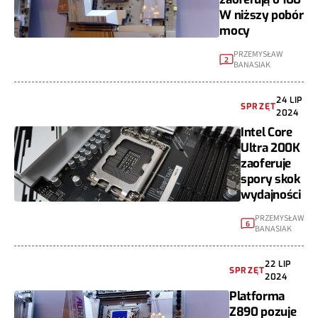
W niższy pobór
mocy
PRZEMYSŁAW
2
BANASIAK
24 LIP
SPRZĘT
2024
Intel Core
Ultra 200K
zaoferuje
spory skok
wydajności
PRZEMYSŁAW
6
BANASIAK
22 LIP
SPRZĘT
2024
Platforma
Z890 pozuje