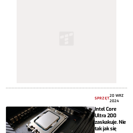
20 WRZ
SPRZĘT
2024
Intel Core
Ultra 200
zaskakuje. Nie
tak jak się