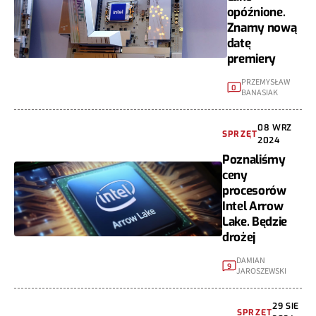
opóźnione.
Znamy nową
datę
premiery
PRZEMYSŁAW
0
BANASIAK
08 WRZ
SPRZĘT
2024
Poznaliśmy
ceny
procesorów
Intel Arrow
Lake. Będzie
drożej
DAMIAN
9
JAROSZEWSKI
29 SIE
SPRZĘT