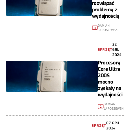
rozwiązać
problemy z
wydajnością
DAMIAN
3
JAROSZEWSKI
22
SPRZĘT
GRU
2024
Procesory
Core Ultra
200S
mocno
zyskały na
wydajności
DAMIAN
2
JAROSZEWSKI
07 GRU
SPRZĘT
2024