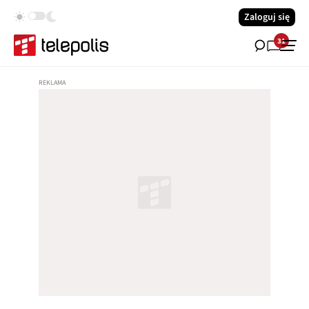
Zaloguj się
31