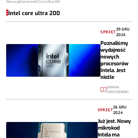
Strona główna
Intel Core Ultra 200
Intel core ultra 200
29 GRU
SPRZĘT
2024
Poznaliśmy
wydajność
nowych
procesorów
Intela. Jest
nieźle
DAMIAN
1
JAROSZEWSKI
26 GRU
SPRZĘT
2024
Już jest. Nowy
mikrokod
Intela ma