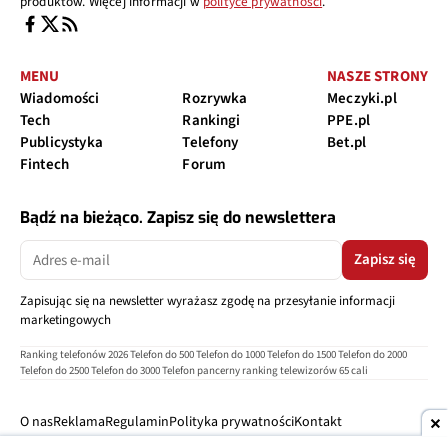
produktów. Więcej informacji w
polityce prywatności
.
MENU
NASZE STRONY
Wiadomości
Rozrywka
Meczyki.pl
Tech
Rankingi
PPE.pl
Publicystyka
Telefony
Bet.pl
Fintech
Forum
Bądź na bieżąco. Zapisz się do newslettera
Zapisz się
Zapisując się na newsletter wyrażasz zgodę na przesyłanie informacji
marketingowych
Ranking telefonów 2026
Telefon do 500
Telefon do 1000
Telefon do 1500
Telefon do 2000
Telefon do 2500
Telefon do 3000
Telefon pancerny
ranking telewizorów 65 cali
O nas
Reklama
Regulamin
Polityka prywatności
Kontakt
Ustawienia prywatności