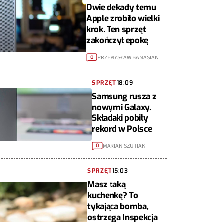
Dwie dekady temu
Apple zrobiło wielki
krok. Ten sprzęt
zakończył epokę
PRZEMYSŁAW BANASIAK
0
SPRZĘT
18:09
Samsung rusza z
nowymi Galaxy.
Składaki pobiły
rekord w Polsce
MARIAN SZUTIAK
0
SPRZĘT
15:03
Masz taką
kuchenkę? To
tykająca bomba,
ostrzega Inspekcja