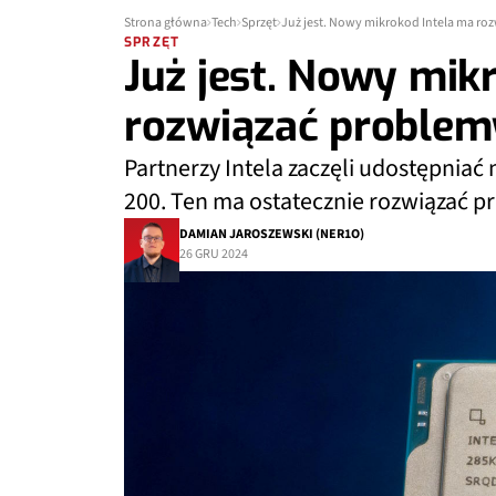
Strona główna
Tech
Sprzęt
Już jest. Nowy mikrokod Intela ma ro
SPRZĘT
Już jest. Nowy mik
rozwiązać problem
Partnerzy Intela zaczęli udostępnia
200. Ten ma ostatecznie rozwiązać p
DAMIAN JAROSZEWSKI (NER1O)
26 GRU 2024