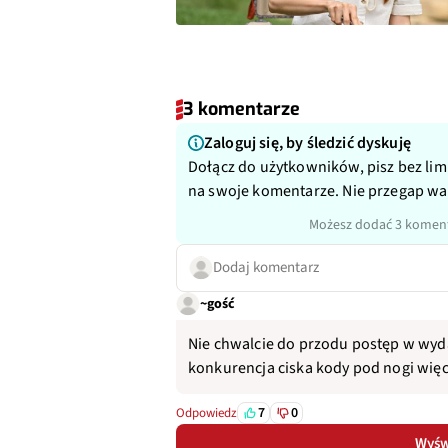
3 komentarze
Zaloguj się, by śledzić dyskuję
Dołącz do użytkowników, pisz bez lim
na swoje komentarze. Nie przegap w
Możesz dodać 3 koment
Dodaj komentarz
~gość
Nie chwalcie do przodu postęp w wydaj
konkurencja ciska kody pod nogi wię
7
0
Odpowiedz
Wyświ