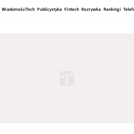
Wiadomości
Tech
Publicystyka
Fintech
Rozrywka
Rankingi
Telef