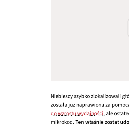
Niebiescy szybko zlokalizowali g
została już naprawiona za pomocą
do wzrostu wydajności
, ale osta
mikrokod.
Ten właśnie został ud