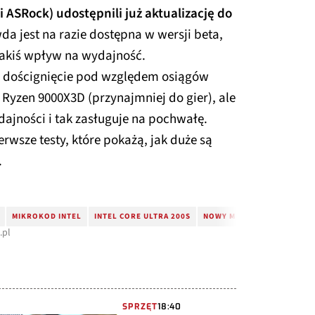
i ASRock) udostępnili już aktualizację do
da jest na razie dostępna w wersji beta,
jakiś wpływ na wydajność.
 na doścignięcie pod względem osiągów
yzen 9000X3D (przynajmniej do gier), ale
ajności i tak zasługuje na pochwałę.
wsze testy, które pokażą, jak duże są
.
MIKROKOD INTEL
INTEL CORE ULTRA 200S
NOWY MIKROKOD
0X114
.pl
SPRZĘT
18:40