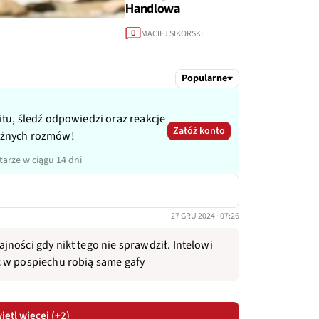
Handlowa
MACIEJ SIKORSKI
0
Popularne
itu, śledź odpowiedzi oraz reakcje
Załóż konto
ażnych rozmów!
arze w ciągu 14 dni
27 GRU 2024 · 07:26
ności gdy nikt tego nie sprawdził. Intelowi
c w pospiechu robią same gafy
etl więcej (+2)