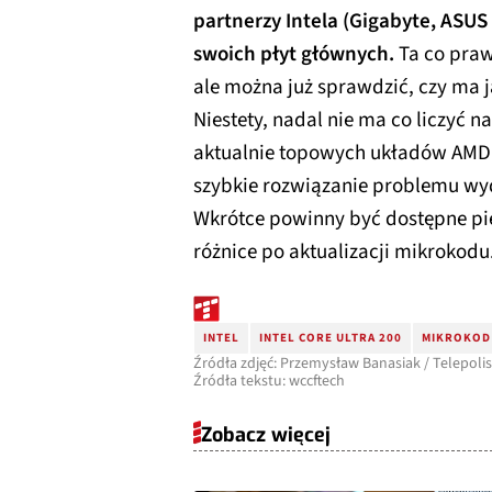
partnerzy Intela (Gigabyte, ASUS 
swoich płyt głównych.
Ta co praw
ale można już sprawdzić, czy ma 
Niestety, nadal nie ma co liczyć
aktualnie topowych układów AMD R
szybkie rozwiązanie problemu wyd
Wkrótce powinny być dostępne pier
różnice po aktualizacji mikrokodu
INTEL
INTEL CORE ULTRA 200
MIKROKOD
Źródła zdjęć: Przemysław Banasiak / Telepolis
Źródła tekstu: wccftech
Zobacz więcej