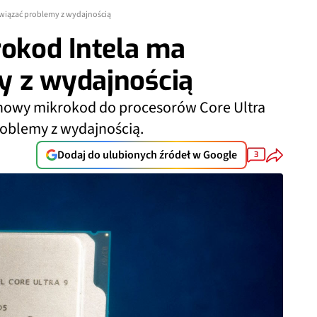
związać problemy z wydajnością
rokod Intela ma
y z wydajnością
ć nowy mikrokod do procesorów Core Ultra
roblemy z wydajnością.
Dodaj do ulubionych źródeł w Google
3