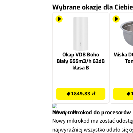
Wybrane okazje dla Ciebie
Okap VDB Boho
Miska 
Biały 655m3/h 62dB
Ton
klasa B
2039.99 zł
19.99 zł
1849.83 zł
Nowy mikrokod do procesorów 
Nowy mikrokod ma zostać udostęp
najwyraźniej wszystko udało się 