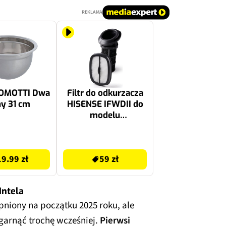
REKLAMA
DOMOTTI Dwa
Filtr do odkurzacza
y 31 cm
HISENSE IFWDII do
modelu
HFC743169BKA
59 zł
19.99 zł
59 zł
Intela
niony na początku 2025 roku, ale
ogarnąć trochę wcześniej.
Pierwsi