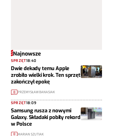
Najnowsze
SPRZĘT
18:40
Dwie dekady temu Apple
zrobiło wielki krok. Ten sprzęt
zakończył epokę
PRZEMYSŁAW BANASIAK
0
SPRZĘT
18:09
Samsung rusza z nowymi
Galaxy. Składaki pobiły rekord
w Polsce
MARIAN SZUTIAK
0