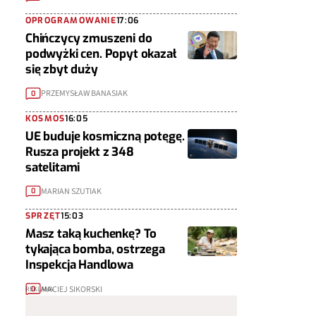
OPROGRAMOWANIE
17:06
Chińczycy zmuszeni do
podwyżki cen. Popyt okazał
się zbyt duży
PRZEMYSŁAW BANASIAK
0
KOSMOS
16:05
UE buduje kosmiczną potęgę.
Rusza projekt z 348
satelitami
MARIAN SZUTIAK
0
SPRZĘT
15:03
Masz taką kuchenkę? To
tykająca bomba, ostrzega
Inspekcja Handlowa
MACIEJ SIKORSKI
0