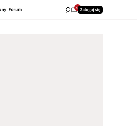
43
ony
Forum
Zaloguj się