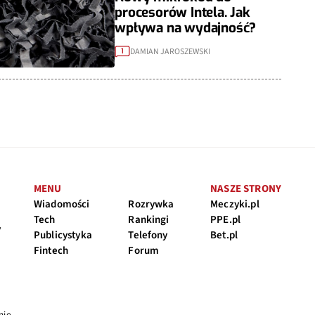
procesorów Intela. Jak
wpływa na wydajność?
DAMIAN JAROSZEWSKI
1
MENU
NASZE STRONY
Wiadomości
Rozrywka
Meczyki.pl
Tech
Rankingi
PPE.pl
y
Publicystyka
Telefony
Bet.pl
Fintech
Forum
nie