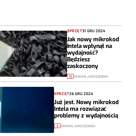
SPRZĘT
31 GRU 2024
Jak nowy mikrokod
Intela wpłynął na
wydajność?
Będziesz
zaskoczony
DAMIAN JAROSZEWSKI
12
SPRZĘT
26 GRU 2024
Już jest. Nowy mikrokod
Intela ma rozwiązać
problemy z wydajnością
DAMIAN JAROSZEWSKI
3