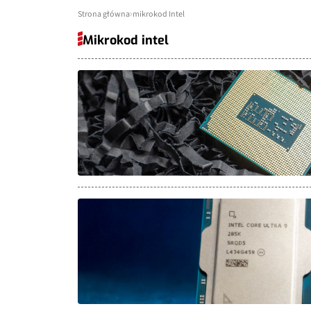
Strona główna
mikrokod Intel
Mikrokod intel