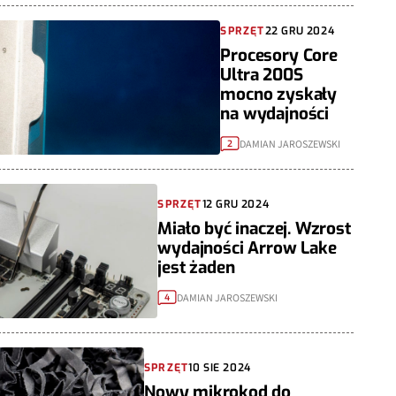
SPRZĘT
22 GRU 2024
Procesory Core
Ultra 200S
mocno zyskały
na wydajności
DAMIAN JAROSZEWSKI
2
SPRZĘT
12 GRU 2024
Miało być inaczej. Wzrost
wydajności Arrow Lake
jest żaden
DAMIAN JAROSZEWSKI
4
SPRZĘT
10 SIE 2024
Nowy mikrokod do