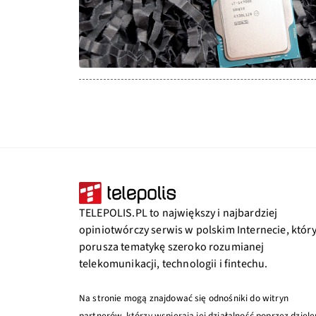
TELEPOLIS.PL to największy i najbardziej
opiniotwórczy serwis w polskim Internecie, któr
porusza tematykę szeroko rozumianej
telekomunikacji, technologii i fintechu.
Na stronie mogą znajdować się odnośniki do witryn
partnerów, którzy wspierają jej działalność poprzez dziele