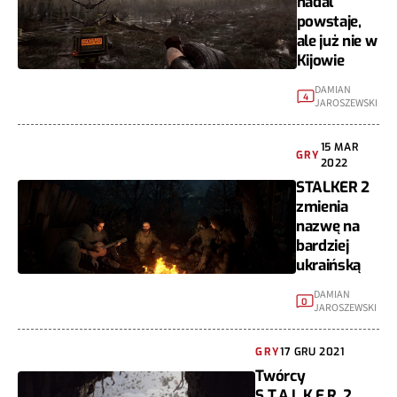
nadal
powstaje,
ale już nie w
Kijowie
DAMIAN
4
JAROSZEWSKI
15 MAR
GRY
2022
STALKER 2
zmienia
nazwę na
bardziej
ukraińską
DAMIAN
0
JAROSZEWSKI
GRY
17 GRU 2021
Twórcy
S.T.A.L.K.E.R. 2