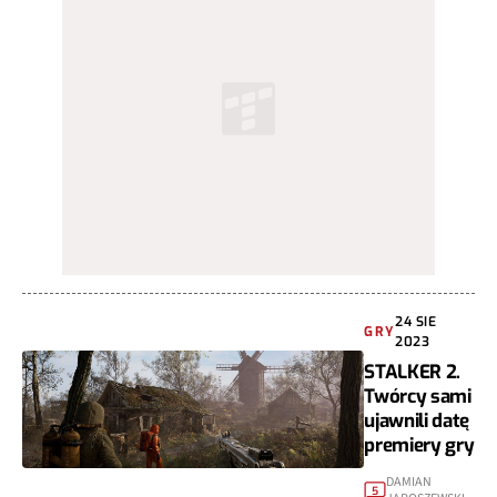
24 SIE
GRY
2023
STALKER 2.
Twórcy sami
ujawnili datę
premiery gry
DAMIAN
5