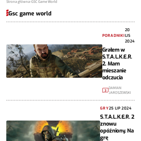
Strona główna
GSC Game World
Gsc game world
20
PORADNIKI
LIS
2024
Grałem w
S.T.A.L.K.E.R.
2. Mam
mieszanie
odczucia
DAMIAN
3
JAROSZEWSKI
GRY
25 LIP 2024
S.T.A.L.K.E.R. 2
znowu
opóźniony. Na
grę