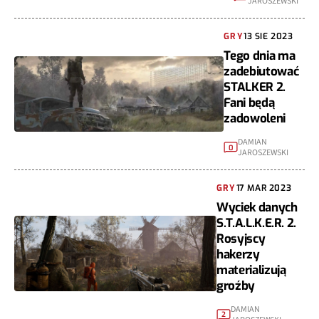
JAROSZEWSKI
GRY
13 SIE 2023
Tego dnia ma
zadebiutować
STALKER 2.
Fani będą
zadowoleni
DAMIAN
0
JAROSZEWSKI
GRY
17 MAR 2023
Wyciek danych
S.T.A.L.K.E.R. 2.
Rosyjscy
hakerzy
materializują
groźby
DAMIAN
2