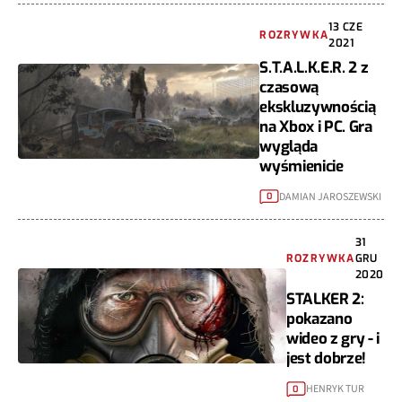
13 CZE
ROZRYWKA
2021
S.T.A.L.K.E.R. 2 z
czasową
ekskluzywnością
na Xbox i PC. Gra
wygląda
wyśmienicie
DAMIAN JAROSZEWSKI
0
31
ROZRYWKA
GRU
2020
STALKER 2:
pokazano
wideo z gry - i
jest dobrze!
HENRYK TUR
0