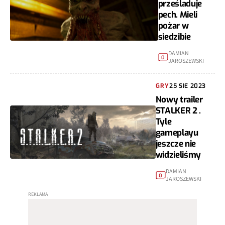
prześladuje
pech. Mieli
pożar w
siedzibie
DAMIAN
0
JAROSZEWSKI
GRY
25 SIE 2023
Nowy trailer
STALKER 2 .
Tyle
gameplayu
jeszcze nie
widzieliśmy
DAMIAN
0
JAROSZEWSKI