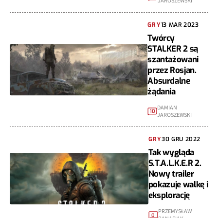
JAROSZEWSKI
GRY
13 MAR 2023
Twórcy
STALKER 2 są
szantażowani
przez Rosjan.
Absurdalne
żądania
DAMIAN
10
JAROSZEWSKI
GRY
30 GRU 2022
Tak wygląda
S.T.A.L.K.E.R 2.
Nowy trailer
pokazuje walkę i
eksplorację
PRZEMYSŁAW
0