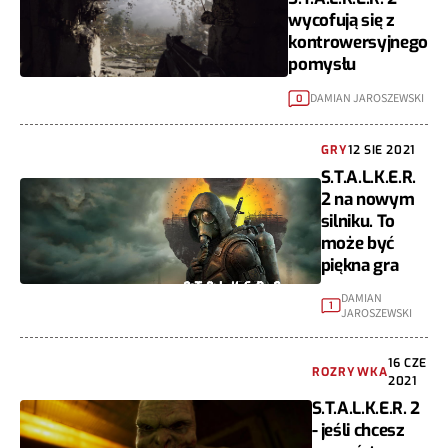
wycofują się z
kontrowersyjnego
pomysłu
DAMIAN JAROSZEWSKI
0
GRY
12 SIE 2021
S.T.A.L.K.E.R.
2 na nowym
silniku. To
może być
piękna gra
DAMIAN
1
JAROSZEWSKI
16 CZE
ROZRYWKA
2021
S.T.A.L.K.E.R. 2
- jeśli chcesz