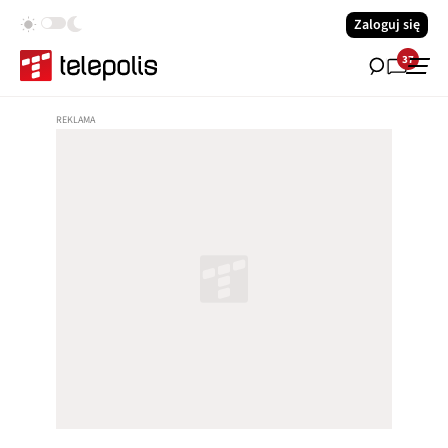
Zaloguj się
37