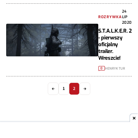
24
ROZRYWKA
LIP
2020
S.T.A.L.K.E.R. 2
- pierwszy
oficjalny
trailer.
Wreszcie!
HENRYK TUR
0
←
1
2
→