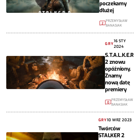
poczekamy
dłużej
PRZEMYSŁAW
2
BANASIAK
16 STY
GRY
2024
S.T.A.L.K.E.R
2 znowu
opóźniony.
Znamy
nową datę
premiery
PRZEMYSŁAW
0
BANASIAK
GRY
10 WRZ 2023
Twórców
STALKER 2