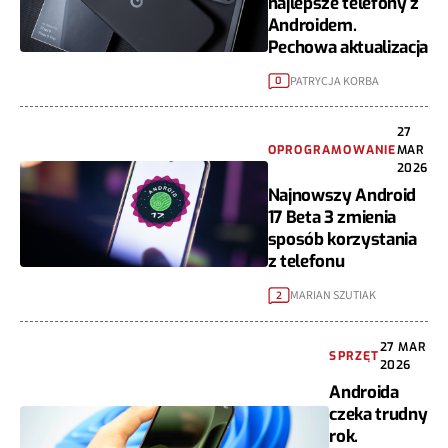
najlepsze telefony z
Androidem.
Pechowa aktualizacja
PATRYCJA KORBA
0
27
OPROGRAMOWANIE
MAR
2026
Najnowszy Android
17 Beta 3 zmienia
sposób korzystania
z telefonu
MARIAN SZUTIAK
2
27 MAR
SPRZĘT
2026
Androida
czeka trudny
rok.