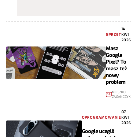
14
SPRZĘT
KWI
2026
Masz
Google
Pixel? To
masz też
nowy
problem
MIESZKO
14
ZAGAŃCZYK
07
OPROGRAMOWANIE
KWI
2026
Google uceglił