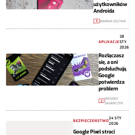
użytkowników
Androida
MARIAN SZUTIAK
5
28
APLIKACJE
STY
2026
Rozłączasz
się, a oni
podsłuchują.
Google
potwierdza
problem
MIESZKO
3
ZAGAŃCZYK
24 STY
BEZPIECZEŃSTWO
2026
Google Pixel straci