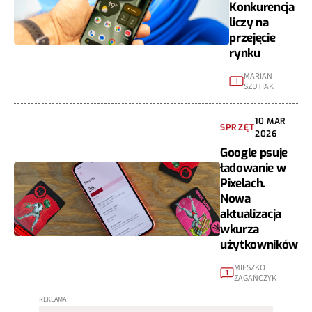
Konkurencja
liczy na
przejęcie
rynku
MARIAN
1
SZUTIAK
10 MAR
SPRZĘT
2026
Google psuje
ładowanie w
Pixelach.
Nowa
aktualizacja
wkurza
użytkowników
MIESZKO
1
ZAGAŃCZYK