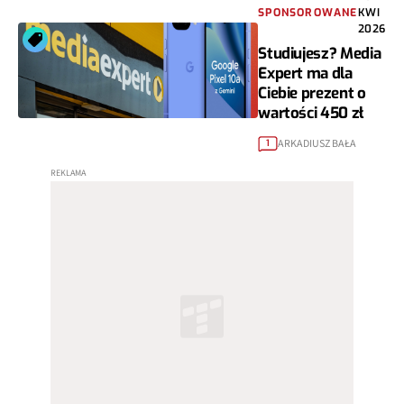
SPONSOROWANE
KWI
2026
Studiujesz? Media
Expert ma dla
Ciebie prezent o
wartości 450 zł
ARKADIUSZ BAŁA
1