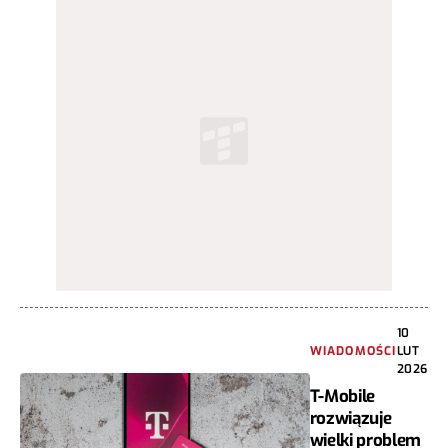
10
WIADOMOŚCI
LUT
2026
T-Mobile
rozwiązuje
wielki problem