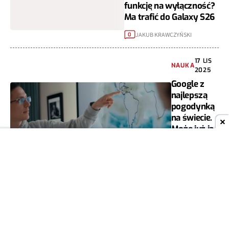
funkcję na wyłączność?
Ma trafić do Galaxy S26
JAKUB KRAWCZYŃSKI
0
17 LIS
NAUKA
2025
Google z
najlepszą
pogodynką
na świecie.
Może już ją
masz
LECH OKOŃ
0
26
SPRZĘT
PAŹ
2025
Poważny
błąd