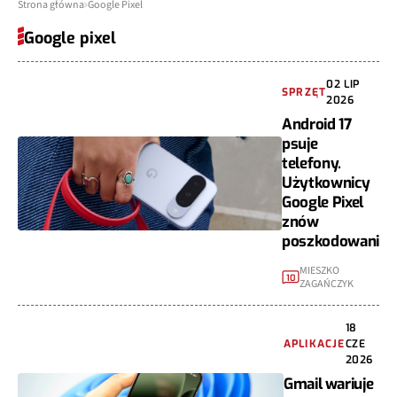
Strona główna
Google Pixel
Google pixel
02 LIP
SPRZĘT
2026
Android 17
psuje
telefony.
Użytkownicy
Google Pixel
znów
poszkodowani
MIESZKO
10
ZAGAŃCZYK
18
APLIKACJE
CZE
2026
Gmail wariuje