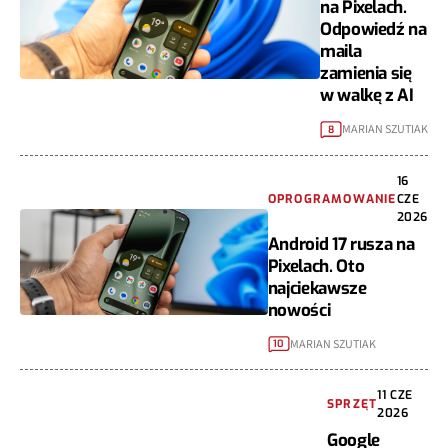
na Pixelach.
Odpowiedź na
maila
zamienia się
w walkę z AI
MARIAN SZUTIAK
8
16
OPROGRAMOWANIE
CZE
2026
Android 17 rusza na
Pixelach. Oto
najciekawsze
nowości
MARIAN SZUTIAK
10
11 CZE
SPRZĘT
2026
Google