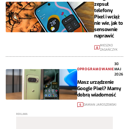
zepsuł
telefony
Pixel i wciąż
nie wie, jak to
sensownie
naprawić
MIESZKO
8
ZAGAŃCZYK
30
OPROGRAMOWANIE
MAJ
2026
Masz urządzenie
Google Pixel? Mamy
dobrą wiadomość
DAMIAN JAROSZEWSKI
6