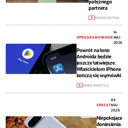
potężnego
partnera
MARIAN SZUTIAK
0
14
OPROGRAMOWANIE
MAJ
2026
Powrót na łono
Androida będzie
jeszcze łatwiejsze.
Właścicielom iPhone
kończą się wymówki
PAWEŁ MARETYCZ
0
05
SPRZĘT
MAJ
2026
Niepokojące
doniesienia.