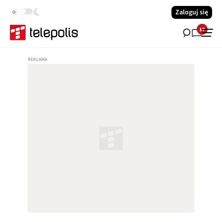
Zaloguj się
17