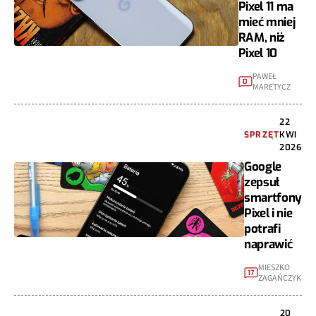
Pixel 11 ma
mieć mniej
RAM, niż
Pixel 10
PAWEŁ
0
MARETYCZ
22
SPRZĘT
KWI
2026
Google
zepsuł
smartfony
Pixel i nie
potrafi
naprawić
MIESZKO
17
ZAGAŃCZYK
20