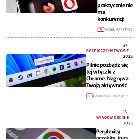
praktycznie nie
ma
konkurencji
PAWEŁ MARETYCZ
6
24
BEZPIECZEŃSTWO
SIE
2025
Pilnie pozbądź się
tej wtyczki z
Chrome. Nagrywa
Twoją aktywność
DAMIAN JAROSZEWSKI
0
15
WIADOMOŚCI
SIE
2025
Perplexity
przebite. Inna