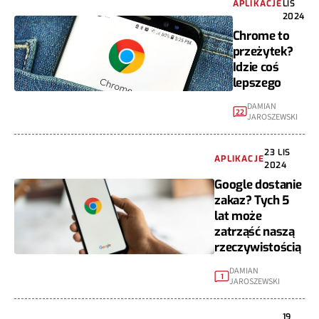
APLIKACJE
LIS
2024
Chrome to
przeżytek?
Idzie coś
lepszego
DAMIAN
22
JAROSZEWSKI
23 LIS
APLIKACJE
2024
Google dostanie
zakaz? Tych 5
lat może
zatrząść naszą
rzeczywistością
DAMIAN
1
JAROSZEWSKI
19