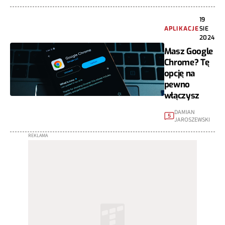
19
APLIKACJE
SIE
2024
Masz Google
Chrome? Tę
opcję na
pewno
włączysz
DAMIAN
5
JAROSZEWSKI