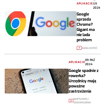
APLIKACJE
LIS
2024
Google
sprzeda
Chrome?
Gigant ma
nie lada
problem
ANNA KOPEĆ
7
09 PAŹ
APLIKACJE
2024
Google spadnie z
rowerka?
Urzędnicy mają
poważne
zastrzeżenia
BARTŁOMIEJ
2
GRZANKOWSKI