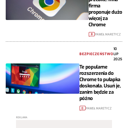
firma
proponuje dużo
więcej za
Chrome
PAWEŁ MARETYCZ
8
10
BEZPIECZEŃSTWO
LIP
2025
Te popularne
rozszerzenia do
Chrome to pułapka
doskonała. Usuń je,
zanim będzie za
późno
PAWEŁ MARETYCZ
0