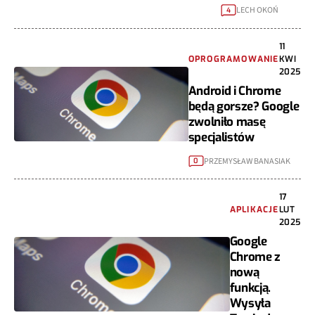
LECH OKOŃ
4
11
OPROGRAMOWANIE
KWI
2025
Android i Chrome
będą gorsze? Google
zwolniło masę
specjalistów
PRZEMYSŁAW BANASIAK
0
17
APLIKACJE
LUT
2025
Google
Chrome z
nową
funkcją.
Wysyła