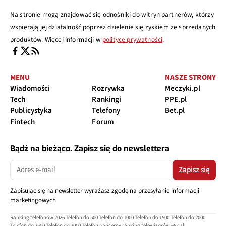
Na stronie mogą znajdować się odnośniki do witryn partnerów, którzy
wspierają jej działalność poprzez dzielenie się zyskiem ze sprzedanych
produktów. Więcej informacji w
polityce prywatności
.
MENU
NASZE STRONY
Wiadomości
Rozrywka
Meczyki.pl
Tech
Rankingi
PPE.pl
Publicystyka
Telefony
Bet.pl
Fintech
Forum
Bądź na bieżąco. Zapisz się do newslettera
Zapisz się
Zapisując się na newsletter wyrażasz zgodę na przesyłanie informacji
marketingowych
Ranking telefonów 2026
Telefon do 500
Telefon do 1000
Telefon do 1500
Telefon do 2000
Telefon do 2500
Telefon do 3000
Telefon pancerny
ranking telewizorów 65 cali