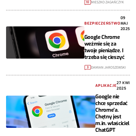
MIESZKO ZAGAŃCZYK
10
09
BEZPIECZEŃSTWO
MAJ
2025
Google Chrome
weźmie się za
twoje pieniądze. I
trzeba się cieszyć
DAMIAN JAROSZEWSKI
3
27 KWI
APLIKACJE
2025
Google nie
chce sprzedać
Chrome'a.
Chętny jest
m.in. właściciel
ChatGPT