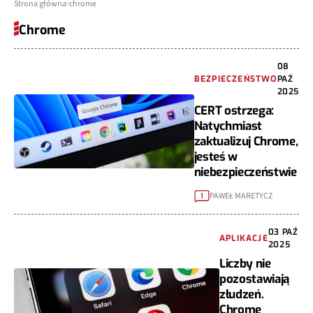
Strona główna
chrome
Chrome
08
BEZPIECZEŃSTWO
PAŹ
2025
CERT ostrzega:
Natychmiast
zaktualizuj Chrome,
jesteś w
niebezpieczeństwie
PAWEŁ MARETYCZ
1
03 PAŹ
APLIKACJE
2025
Liczby nie
pozostawiają
złudzeń.
Chrome