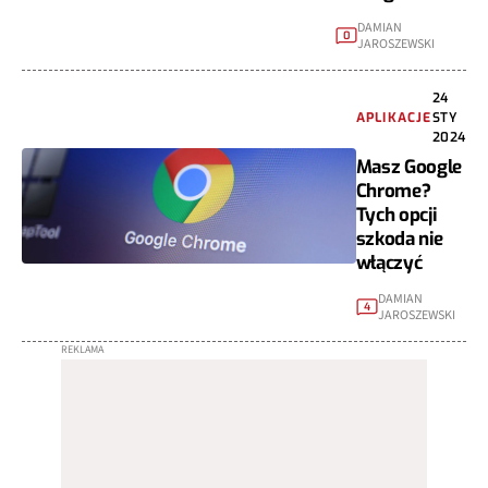
DAMIAN
0
JAROSZEWSKI
24
APLIKACJE
STY
2024
Masz Google
Chrome?
Tych opcji
szkoda nie
włączyć
DAMIAN
4
JAROSZEWSKI