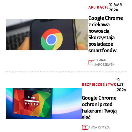
10 MAR
APLIKACJE
2024
Google Chrome
z ciekawą
nowością.
Skorzystają
posiadacze
smartfonów
DAMIAN
0
JAROSZEWSKI
19
BEZPIECZEŃSTWO
LUT
2024
Google Chrome
ochroni przed
hakerami Twoją
sieć
ANNA RYMSZA
2