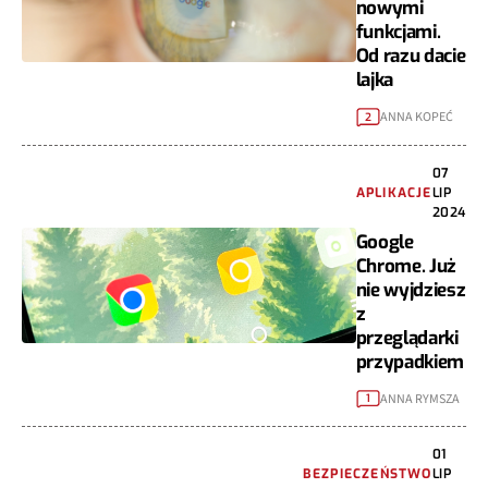
nowymi
funkcjami.
Od razu dacie
lajka
ANNA KOPEĆ
2
07
APLIKACJE
LIP
2024
Google
Chrome. Już
nie wyjdziesz
z
przeglądarki
przypadkiem
ANNA RYMSZA
1
01
BEZPIECZEŃSTWO
LIP