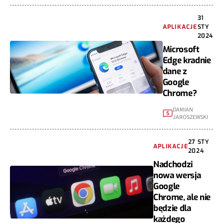
31
APLIKACJE
STY
2024
Microsoft
Edge kradnie
dane z
Google
Chrome?
DAMIAN
5
JAROSZEWSKI
27 STY
APLIKACJE
2024
Nadchodzi
nowa wersja
Google
Chrome, ale nie
będzie dla
każdego