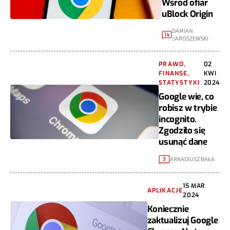
Wśród ofiar
uBlock Origin
DAMIAN
14
JAROSZEWSKI
PRAWO,
02
FINANSE,
KWI
STATYSTYKI
2024
Google wie, co
robisz w trybie
incognito.
Zgodziło się
usunąć dane
ARKADIUSZ BAŁA
3
15 MAR
APLIKACJE
2024
Koniecznie
zaktualizuj Google