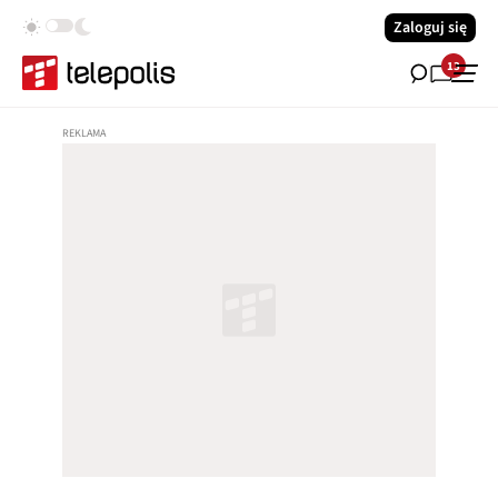
Zaloguj się
13