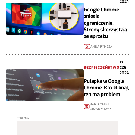
2024
Google Chrome
zniesie
ograniczenie.
Strony skorzystają
ze sprzętu
ANNA RYMSZA
0
19
BEZPIECZEŃSTWO
CZE
2024
Pułapka w Google
Chrome. Kto kliknął,
ten ma problem
BARTŁOMIEJ
10
GRZANKOWSKI