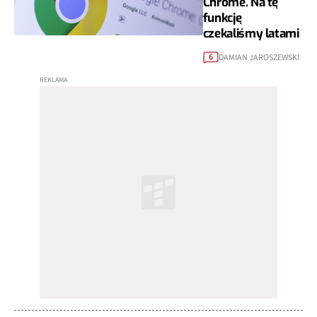
Chrome. Na tę
funkcję
czekaliśmy latami
DAMIAN JAROSZEWSKI
6