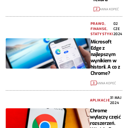
ANNA KOPEĆ
2
PRAWO,
02
FINANSE,
CZE
STATYSTYKI
2024
Microsoft
Edge z
najlepszym
wynikiem w
historii. A co z
Chrome?
ANNA KOPEĆ
3
31 MAJ
APLIKACJE
2024
Chrome
wyłączy część
rozszerzeń.