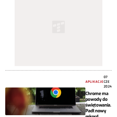
07
APLIKACJE
CZE
2024
Chrome ma
powody do
świętowania.
Padł nowy
rekord