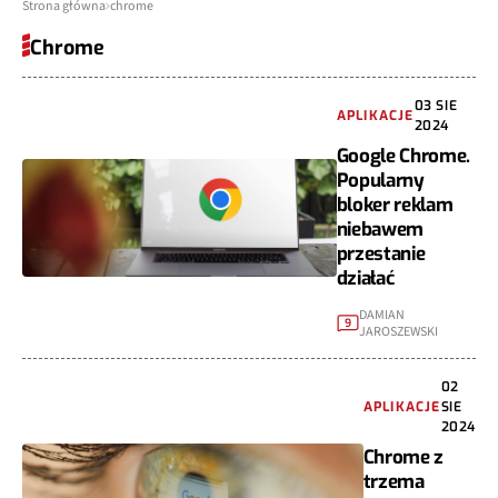
Strona główna
chrome
Chrome
03 SIE
APLIKACJE
2024
Google Chrome.
Popularny
bloker reklam
niebawem
przestanie
działać
DAMIAN
9
JAROSZEWSKI
02
APLIKACJE
SIE
2024
Chrome z
trzema