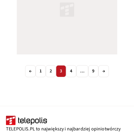
←
1
2
3
4
…
9
→
TELEPOLIS.PL to największy i najbardziej opiniotwórczy