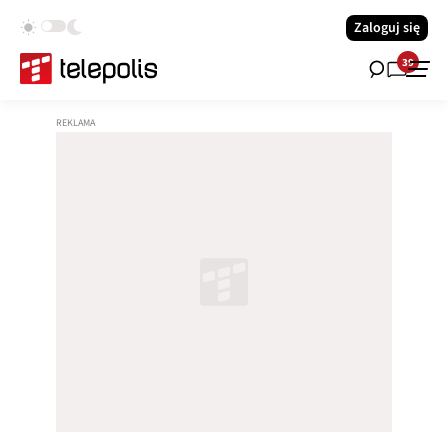
Zaloguj się
39