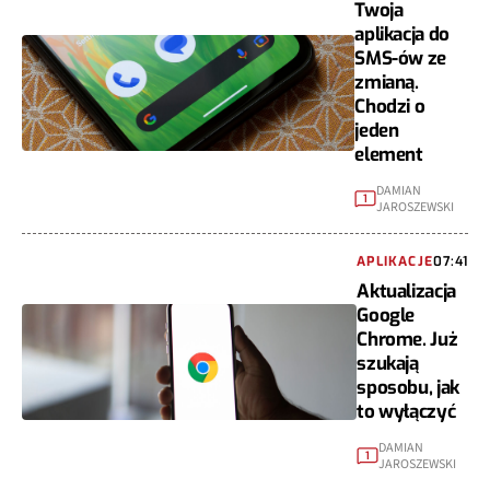
Twoja
aplikacja do
SMS-ów ze
zmianą.
Chodzi o
jeden
element
DAMIAN
1
JAROSZEWSKI
APLIKACJE
07:41
Aktualizacja
Google
Chrome. Już
szukają
sposobu, jak
to wyłączyć
DAMIAN
1
JAROSZEWSKI