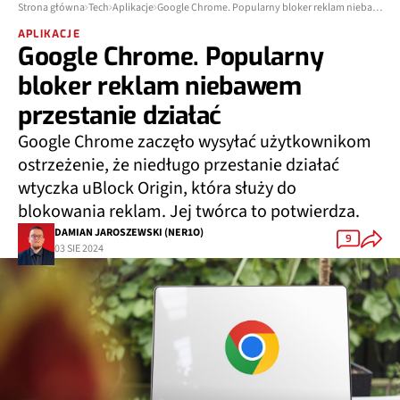
Strona główna
Tech
Aplikacje
Google Chrome. Popularny bloker reklam niebawem przestanie działać
APLIKACJE
Google Chrome. Popularny
bloker reklam niebawem
przestanie działać
Google Chrome zaczęło wysyłać użytkownikom
ostrzeżenie, że niedługo przestanie działać
wtyczka uBlock Origin, która służy do
blokowania reklam. Jej twórca to potwierdza.
DAMIAN JAROSZEWSKI (NER1O)
9
03 SIE 2024