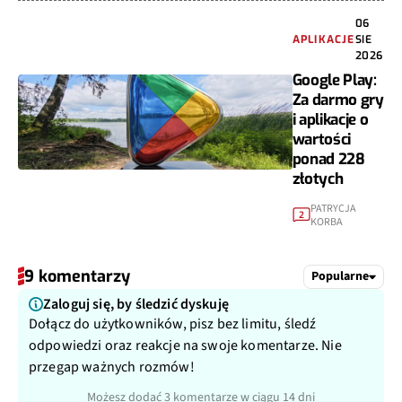
06
APLIKACJE
SIE
2026
Google Play:
Za darmo gry
i aplikacje o
wartości
ponad 228
złotych
PATRYCJA
2
KORBA
9 komentarzy
Popularne
Zaloguj się, by śledzić dyskuję
Dołącz do użytkowników, pisz bez limitu, śledź
odpowiedzi oraz reakcje na swoje komentarze. Nie
przegap ważnych rozmów!
Możesz dodać 3 komentarze w ciągu 14 dni