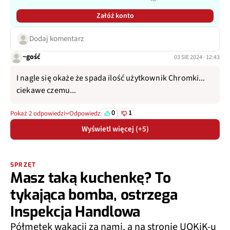
Załóż konto
Dodaj komentarz
~gość
03 SIE 2024 · 12:43
I nagle się okaże że spada ilość użytkownik Chromki...
ciekawe czemu...
0
1
Pokaż 2 odpowiedzi
Odpowiedz
Wyświetl więcej (+5)
SPRZĘT
Masz taką kuchenkę? To
tykająca bomba, ostrzega
Inspekcja Handlowa
Półmetek wakacji za nami, a na stronie UOKiK-u