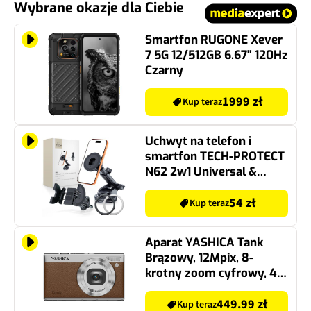
Wybrane okazje dla Ciebie
Smartfon RUGONE Xever
7 5G 12/512GB 6.67" 120Hz
Czarny
1999 zł
Kup teraz
Uchwyt na telefon i
smartfon TECH-PROTECT
N62 2w1 Universal &
MagSafe Dashboard &
Vent Car Mount Czarny
54 zł
Kup teraz
uchwyt samochodowy na
szybę, kratkę nawiewu i
Aparat YASHICA Tank
deskę rozdzielczą
Brązowy, 12Mpix, 8-
krotny zoom cyfrowy, 4K
30fps
449.99 zł
Kup teraz