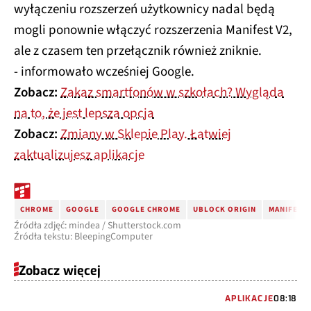
wyłączeniu rozszerzeń użytkownicy nadal będą
mogli ponownie włączyć rozszerzenia Manifest V2,
ale z czasem ten przełącznik również zniknie.
- informowało wcześniej Google.
Zobacz:
Zakaz smartfonów w szkołach? Wygląda
na to, że jest lepsza opcja
Zobacz:
Zmiany w Sklepie Play. Łatwiej
zaktualizujesz aplikacje
CHROME
GOOGLE
GOOGLE CHROME
UBLOCK ORIGIN
MANIFEST 
Źródła zdjęć: mindea / Shutterstock.com
Źródła tekstu: BleepingComputer
Zobacz więcej
APLIKACJE
08:18