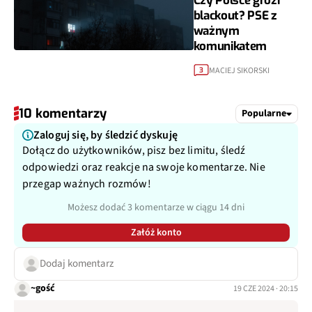
Czy Polsce grozi
blackout? PSE z
ważnym
komunikatem
MACIEJ SIKORSKI
3
10 komentarzy
Popularne
Zaloguj się, by śledzić dyskuję
Dołącz do użytkowników, pisz bez limitu, śledź
odpowiedzi oraz reakcje na swoje komentarze. Nie
przegap ważnych rozmów!
Możesz dodać 3 komentarze w ciągu 14 dni
Załóż konto
Dodaj komentarz
~gość
19 CZE 2024 · 20:15