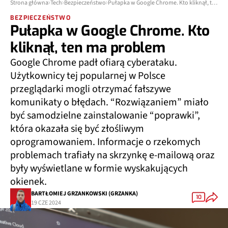
Strona główna
Tech
Bezpieczeństwo
Pułapka w Google Chrome. Kto kliknął, ten ma problem
BEZPIECZEŃSTWO
Pułapka w Google Chrome. Kto
kliknął, ten ma problem
Google Chrome padł ofiarą cyberataku.
Użytkownicy tej popularnej w Polsce
przeglądarki mogli otrzymać fałszywe
komunikaty o błędach. “Rozwiązaniem” miało
być samodzielne zainstalowanie “poprawki”,
która okazała się być złośliwym
oprogramowaniem. Informacje o rzekomych
problemach trafiały na skrzynkę e-mailową oraz
były wyświetlane w formie wyskakujących
okienek.
BARTŁOMIEJ GRZANKOWSKI (GRZANKA)
10
19 CZE 2024