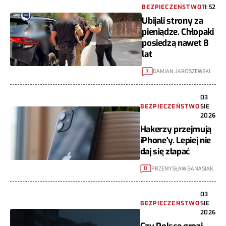
BEZPIECZEŃSTWO
11:52
Ubijali strony za
pieniądze. Chłopaki
posiedzą nawet 8
lat
DAMIAN JAROSZEWSKI
7
03
BEZPIECZEŃSTWO
SIE
2026
Hakerzy przejmują
iPhone'y. Lepiej nie
daj się złapać
PRZEMYSŁAW BANASIAK
0
03
BEZPIECZEŃSTWO
SIE
2026