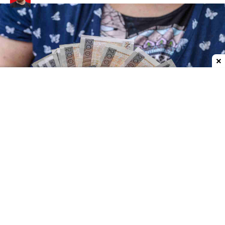
Dodaj do ulubionych źródeł w Google
Podpis prezydenta pod wspomnianą ustawą
sprawi, że przepisy będą obowiązywać od
1
stycznia 2027 roku
. Na polskim rynku pojawi się
wówczas nowe rozwiązanie do odkładania