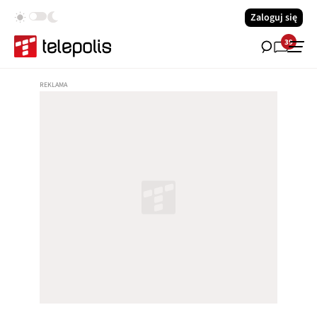
Zaloguj się
39