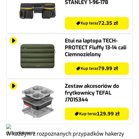
STANLEY 1-96-178
72.35 zł
Kup teraz
Etui na laptopa TECH-
PROTECT Fluffy 13-14 cali
Ciemnozielony
79.99 zł
Kup teraz
Zestaw akcesoriów do
frytkownicy TEFAL
J701S344
129.99 zł
Kup teraz
W każdym z rozpoznanych przypadków hakerzy