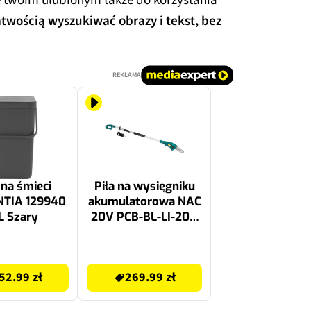
kże twoim ulubionym także do korzystania
twością wyszukiwać obrazy i tekst, bez
REKLAMA
na śmieci
Piła na wysięgniku
TIA 129940
akumulatorowa NAC
L Szary
20V PCB-BL-LI-20V
SOLO
279.99 zł
52.99 zł
269.99 zł