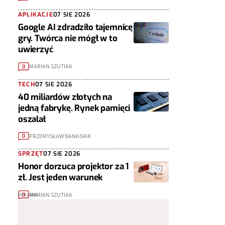
APLIKACJE
07 SIE 2026
Google AI zdradziło tajemnicę
gry. Twórca nie mógł w to
uwierzyć
MARIAN SZUTIAK
0
TECH
07 SIE 2026
40 miliardów złotych na
jedną fabrykę. Rynek pamięci
oszalał
PRZEMYSŁAW BANASIAK
0
SPRZĘT
07 SIE 2026
Honor dorzuca projektor za 1
zł. Jest jeden warunek
MARIAN SZUTIAK
0