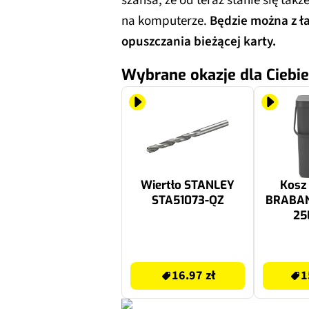
szansa, że od teraz stanie się ta
na komputerze.
Będzie można z ła
opuszczania bieżącej karty.
Wybrane okazje dla Ciebie
Wiertło STANLEY
Kosz 
STA51073-QZ
BRABAN
25
16.97 zł
152.99 zł
16.97 zł
1