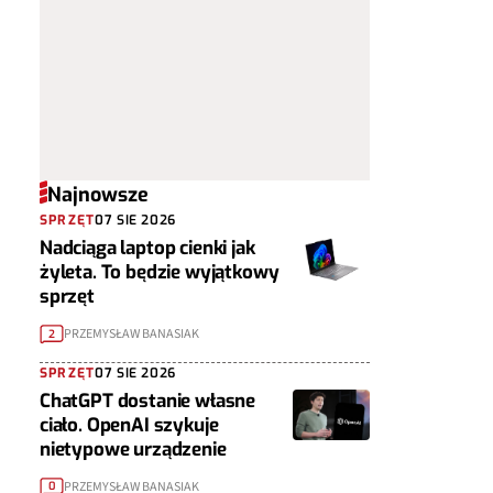
Najnowsze
SPRZĘT
07 SIE 2026
Nadciąga laptop cienki jak
żyleta. To będzie wyjątkowy
sprzęt
PRZEMYSŁAW BANASIAK
2
SPRZĘT
07 SIE 2026
ChatGPT dostanie własne
ciało. OpenAI szykuje
nietypowe urządzenie
PRZEMYSŁAW BANASIAK
0