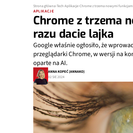
Strona główna
Tech
Aplikacje
Chrome z trzema nowymi funkcjami.
APLIKACJE
Chrome z trzema n
razu dacie lajka
Google właśnie ogłosiło, że wprowadz
przeglądarki Chrome, w wersji na ko
oparte na AI.
ANNA KOPEĆ (ANNAKO)
02 SIE 2024